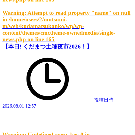
Warning
: Attempt to read property "name" on null
in
/home/users/2/mutsumi-
m/web/kudamatsukanko/wp/wp-
content/themes/cmctheme-ownedmedia/single-
news.php
on line
165
【本日! くだまつ土曜夜市2026！】
投稿日時
2026.08.01 12:57
Warning
: Undefined array key 0 in