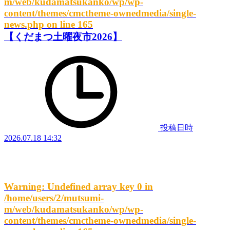
m/web/kudamatsukanko/wp/wp-
content/themes/cmctheme-ownedmedia/single-
news.php
on line
165
【くだまつ土曜夜市2026】
投稿日時
2026.07.18 14:32
Warning
: Undefined array key 0 in
/home/users/2/mutsumi-
m/web/kudamatsukanko/wp/wp-
content/themes/cmctheme-ownedmedia/single-