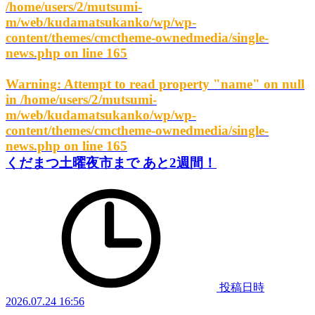
/home/users/2/mutsumi-
m/web/kudamatsukanko/wp/wp-
content/themes/cmctheme-ownedmedia/single-
news.php
on line
165
Warning
: Attempt to read property "name" on null
in
/home/users/2/mutsumi-
m/web/kudamatsukanko/wp/wp-
content/themes/cmctheme-ownedmedia/single-
news.php
on line
165
くだまつ土曜夜市まで あと2週間！
投稿日時
2026.07.24 16:56