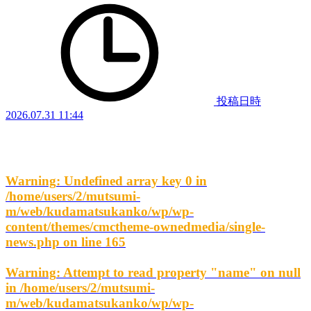
投稿日時
2026.07.31 11:44
Warning
: Undefined array key 0 in
/home/users/2/mutsumi-
m/web/kudamatsukanko/wp/wp-
content/themes/cmctheme-ownedmedia/single-
news.php
on line
165
Warning
: Attempt to read property "name" on null
in
/home/users/2/mutsumi-
m/web/kudamatsukanko/wp/wp-