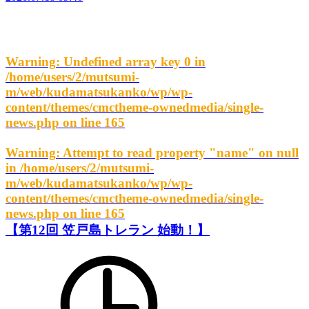
Warning
: Undefined array key 0 in
/home/users/2/mutsumi-
m/web/kudamatsukanko/wp/wp-
content/themes/cmctheme-ownedmedia/single-
news.php
on line
165
Warning
: Attempt to read property "name" on null
in
/home/users/2/mutsumi-
m/web/kudamatsukanko/wp/wp-
content/themes/cmctheme-ownedmedia/single-
news.php
on line
165
【第12回 笠戸島トレラン 始動！】