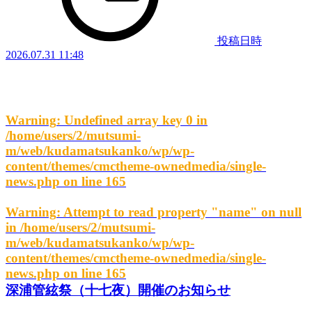
投稿日時
2026.07.31 11:48
Warning
: Undefined array key 0 in
/home/users/2/mutsumi-
m/web/kudamatsukanko/wp/wp-
content/themes/cmctheme-ownedmedia/single-
news.php
on line
165
Warning
: Attempt to read property "name" on null
in
/home/users/2/mutsumi-
m/web/kudamatsukanko/wp/wp-
content/themes/cmctheme-ownedmedia/single-
news.php
on line
165
深浦管絃祭（十七夜）開催のお知らせ