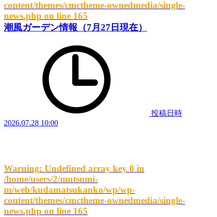
content/themes/cmctheme-ownedmedia/single-
news.php
on line
165
潮風ガーデン情報（7月27日現在）
投稿日時
2026.07.28 10:00
Warning
: Undefined array key 0 in
/home/users/2/mutsumi-
m/web/kudamatsukanko/wp/wp-
content/themes/cmctheme-ownedmedia/single-
news.php
on line
165