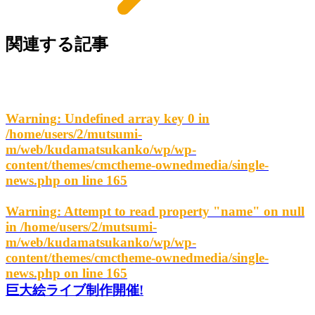
関連する記事
Warning
: Undefined array key 0 in
/home/users/2/mutsumi-
m/web/kudamatsukanko/wp/wp-
content/themes/cmctheme-ownedmedia/single-
news.php
on line
165
Warning
: Attempt to read property "name" on null
in
/home/users/2/mutsumi-
m/web/kudamatsukanko/wp/wp-
content/themes/cmctheme-ownedmedia/single-
news.php
on line
165
巨大絵ライブ制作開催!