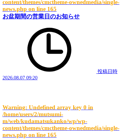
content/themes/cmctheme-ownedmedia/single-
news.php
on line
165
お盆期間の営業日のお知らせ
投稿日時
2026.08.07 09:20
Warning
: Undefined array key 0 in
/home/users/2/mutsumi-
m/web/kudamatsukanko/wp/wp-
content/themes/cmctheme-ownedmedia/single-
news.php
on line
165