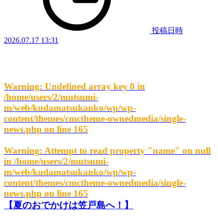
投稿日時
2026.07.17 13:31
Warning
: Undefined array key 0 in
/home/users/2/mutsumi-
m/web/kudamatsukanko/wp/wp-
content/themes/cmctheme-ownedmedia/single-
news.php
on line
165
Warning
: Attempt to read property "name" on null
in
/home/users/2/mutsumi-
m/web/kudamatsukanko/wp/wp-
content/themes/cmctheme-ownedmedia/single-
news.php
on line
165
【夏のおでかけは笠戸島へ！】