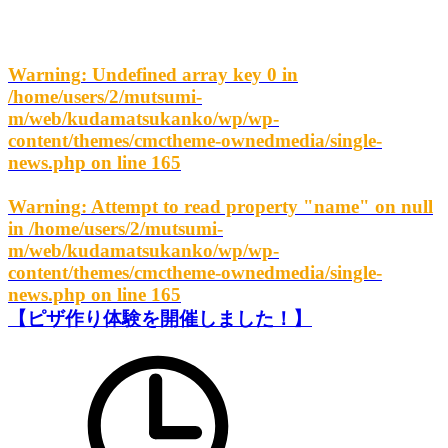
Warning
: Undefined array key 0 in
/home/users/2/mutsumi-
m/web/kudamatsukanko/wp/wp-
content/themes/cmctheme-ownedmedia/single-
news.php
on line
165
Warning
: Attempt to read property "name" on null
in
/home/users/2/mutsumi-
m/web/kudamatsukanko/wp/wp-
content/themes/cmctheme-ownedmedia/single-
news.php
on line
165
【ピザ作り体験を開催しました！】