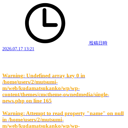
投稿日時
2026.07.17 13:21
Warning
: Undefined array key 0 in
/home/users/2/mutsumi-
m/web/kudamatsukanko/wp/wp-
content/themes/cmctheme-ownedmedia/single-
news.php
on line
165
Warning
: Attempt to read property "name" on null
in
/home/users/2/mutsumi-
m/web/kudamatsukanko/wp/wp-