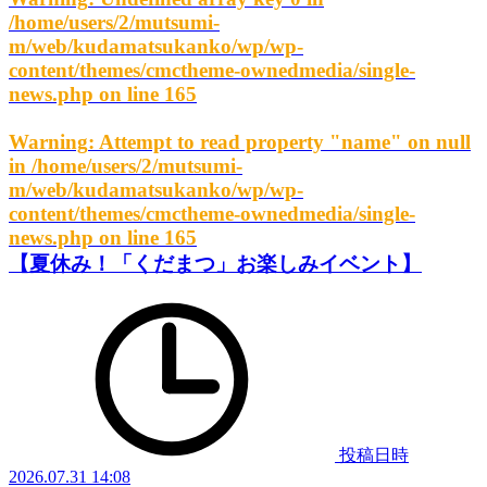
/home/users/2/mutsumi-
m/web/kudamatsukanko/wp/wp-
content/themes/cmctheme-ownedmedia/single-
news.php
on line
165
Warning
: Attempt to read property "name" on null
in
/home/users/2/mutsumi-
m/web/kudamatsukanko/wp/wp-
content/themes/cmctheme-ownedmedia/single-
news.php
on line
165
【夏休み！「くだまつ」お楽しみイベント】
投稿日時
2026.07.31 14:08