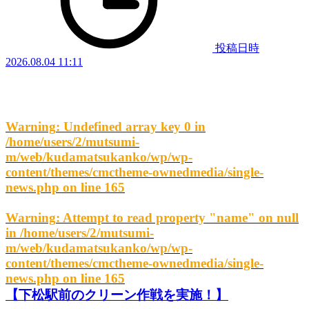
投稿日時
2026.08.04 11:11
Warning
: Undefined array key 0 in
/home/users/2/mutsumi-
m/web/kudamatsukanko/wp/wp-
content/themes/cmctheme-ownedmedia/single-
news.php
on line
165
Warning
: Attempt to read property "name" on null
in
/home/users/2/mutsumi-
m/web/kudamatsukanko/wp/wp-
content/themes/cmctheme-ownedmedia/single-
news.php
on line
165
【下松駅前のクリーン作戦を実施！】