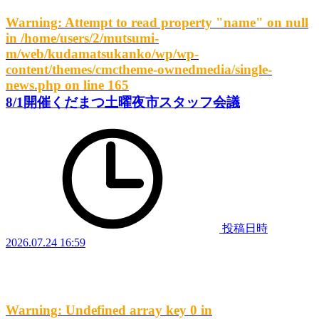
Warning
: Attempt to read property "name" on null
in
/home/users/2/mutsumi-
m/web/kudamatsukanko/wp/wp-
content/themes/cmctheme-ownedmedia/single-
news.php
on line
165
8/1開催くだまつ土曜夜市スタッフ会議
投稿日時
2026.07.24 16:59
Warning
: Undefined array key 0 in