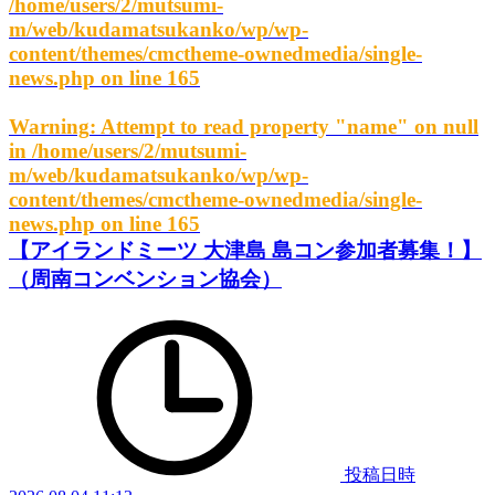
/home/users/2/mutsumi-
m/web/kudamatsukanko/wp/wp-
content/themes/cmctheme-ownedmedia/single-
news.php
on line
165
Warning
: Attempt to read property "name" on null
in
/home/users/2/mutsumi-
m/web/kudamatsukanko/wp/wp-
content/themes/cmctheme-ownedmedia/single-
news.php
on line
165
【アイランドミーツ 大津島 島コン参加者募集！】
（周南コンベンション協会）
投稿日時