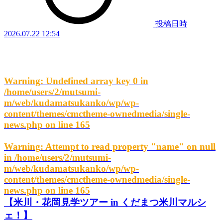
投稿日時
2026.07.22 12:54
Warning
: Undefined array key 0 in
/home/users/2/mutsumi-
m/web/kudamatsukanko/wp/wp-
content/themes/cmctheme-ownedmedia/single-
news.php
on line
165
Warning
: Attempt to read property "name" on null
in
/home/users/2/mutsumi-
m/web/kudamatsukanko/wp/wp-
content/themes/cmctheme-ownedmedia/single-
news.php
on line
165
【米川・花岡見学ツアー in くだまつ米川マルシ
ェ！】