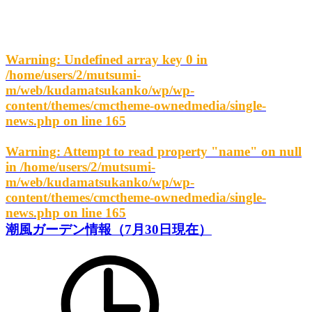
Warning
: Undefined array key 0 in
/home/users/2/mutsumi-
m/web/kudamatsukanko/wp/wp-
content/themes/cmctheme-ownedmedia/single-
news.php
on line
165
Warning
: Attempt to read property "name" on null
in
/home/users/2/mutsumi-
m/web/kudamatsukanko/wp/wp-
content/themes/cmctheme-ownedmedia/single-
news.php
on line
165
潮風ガーデン情報（7月30日現在）