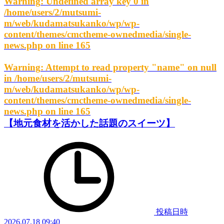
Warning
: Undefined array key 0 in
/home/users/2/mutsumi-
m/web/kudamatsukanko/wp/wp-
content/themes/cmctheme-ownedmedia/single-
news.php
on line
165
Warning
: Attempt to read property "name" on null
in
/home/users/2/mutsumi-
m/web/kudamatsukanko/wp/wp-
content/themes/cmctheme-ownedmedia/single-
news.php
on line
165
【地元食材を活かした話題のスイーツ】
投稿日時
2026.07.18 09:40