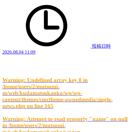
投稿日時
2026.08.04 11:09
Warning
: Undefined array key 0 in
/home/users/2/mutsumi-
m/web/kudamatsukanko/wp/wp-
content/themes/cmctheme-ownedmedia/single-
news.php
on line
165
Warning
: Attempt to read property "name" on null
in
/home/users/2/mutsumi-
m/web/kudamatsukanko/wp/wp-