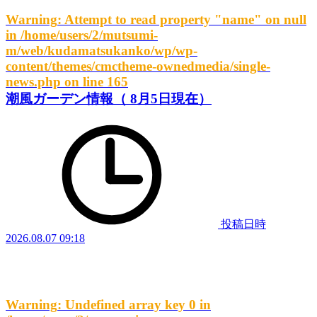
Warning
: Attempt to read property "name" on null
in
/home/users/2/mutsumi-
m/web/kudamatsukanko/wp/wp-
content/themes/cmctheme-ownedmedia/single-
news.php
on line
165
潮風ガーデン情報（ 8月5日現在）
投稿日時
2026.08.07 09:18
Warning
: Undefined array key 0 in