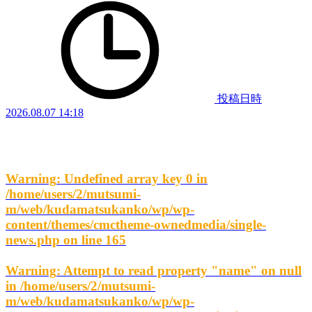
投稿日時
2026.08.07 14:18
Warning
: Undefined array key 0 in
/home/users/2/mutsumi-
m/web/kudamatsukanko/wp/wp-
content/themes/cmctheme-ownedmedia/single-
news.php
on line
165
Warning
: Attempt to read property "name" on null
in
/home/users/2/mutsumi-
m/web/kudamatsukanko/wp/wp-