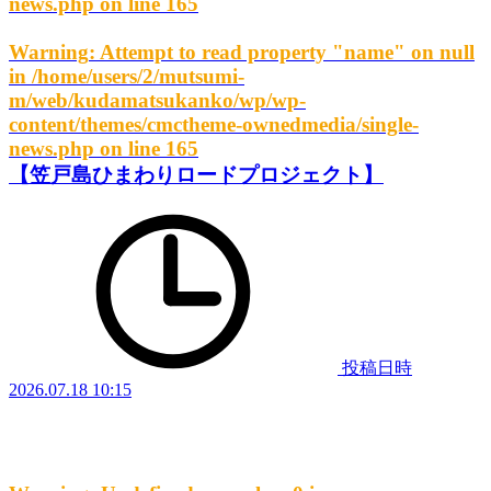
news.php
on line
165
Warning
: Attempt to read property "name" on null
in
/home/users/2/mutsumi-
m/web/kudamatsukanko/wp/wp-
content/themes/cmctheme-ownedmedia/single-
news.php
on line
165
【笠戸島ひまわりロードプロジェクト】
投稿日時
2026.07.18 10:15