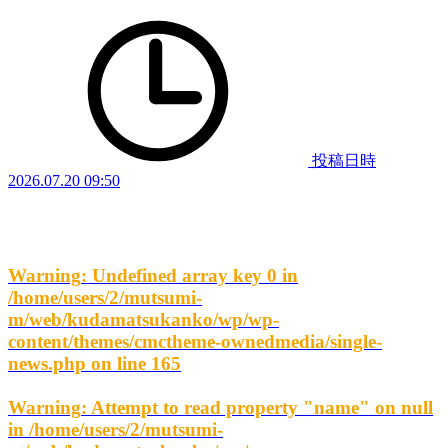
投稿日時
2026.07.20 09:50
Warning
: Undefined array key 0 in
/home/users/2/mutsumi-
m/web/kudamatsukanko/wp/wp-
content/themes/cmctheme-ownedmedia/single-
news.php
on line
165
Warning
: Attempt to read property "name" on null
in
/home/users/2/mutsumi-