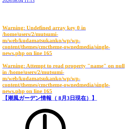
2026.08.04 11:13
Warning
: Undefined array key 0 in
/home/users/2/mutsumi-
m/web/kudamatsukanko/wp/wp-
content/themes/cmctheme-ownedmedia/single-
news.php
on line
165
Warning
: Attempt to read property "name" on null
in
/home/users/2/mutsumi-
m/web/kudamatsukanko/wp/wp-
content/themes/cmctheme-ownedmedia/single-
news.php
on line
165
【潮風ガーデン情報（ 8月3日現在）】