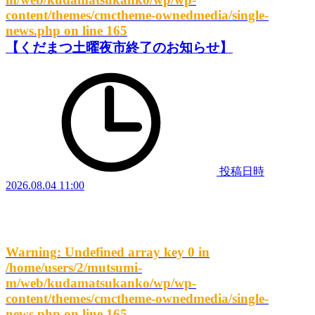
content/themes/cmctheme-ownedmedia/single-
news.php
on line
165
【くだまつ土曜夜市終了のお知らせ】
投稿日時
2026.08.04 11:00
Warning
: Undefined array key 0 in
/home/users/2/mutsumi-
m/web/kudamatsukanko/wp/wp-
content/themes/cmctheme-ownedmedia/single-
news.php
on line
165