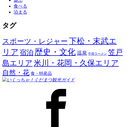
遊ぶ
食べる
泊まる
タグ
下松・末武エ
スポーツ・レジャー
歴史・文化
リア
笠戸
宿泊
温泉
牛骨ラーメン
米川・花岡・久保エリア
島エリア
自然・花
食・特産品