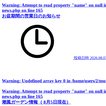
Warning
: Attempt to read property "name" on null 
news.php
on line
165
お盆期間の営業日のお知らせ
投稿日時
2026.08.0
Warning
: Undefined array key 0 in
/home/users/2/m
Warning
: Attempt to read property "name" on null 
news.php
on line
165
潮風ガーデン情報（ 8月5日現在）