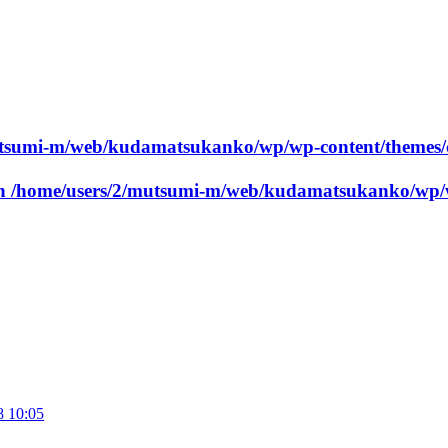
utsumi-m/web/kudamatsukanko/wp/wp-content/themes/
in
/home/users/2/mutsumi-m/web/kudamatsukanko/wp/w
8 10:05