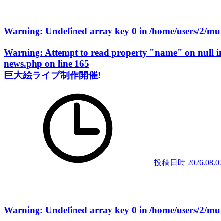
Warning
: Undefined array key 0 in
/home/users/2/m
Warning
: Attempt to read property "name" on null 
news.php
on line
165
巨大絵ライブ制作開催!
投稿日時
2026.08.0
Warning
: Undefined array key 0 in
/home/users/2/m