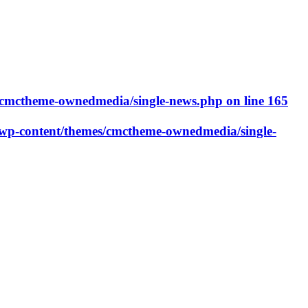
cmctheme-ownedmedia/single-news.php
on line
165
p-content/themes/cmctheme-ownedmedia/single-