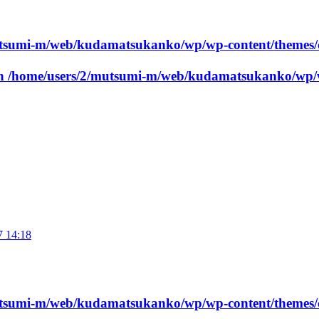
utsumi-m/web/kudamatsukanko/wp/wp-content/themes/
in
/home/users/2/mutsumi-m/web/kudamatsukanko/wp/w
7 14:18
utsumi-m/web/kudamatsukanko/wp/wp-content/themes/