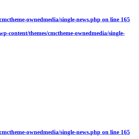
cmctheme-ownedmedia/single-news.php
on line
165
p-content/themes/cmctheme-ownedmedia/single-
cmctheme-ownedmedia/single-news.php
on line
165