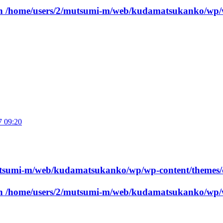
in
/home/users/2/mutsumi-m/web/kudamatsukanko/wp/w
7 09:20
utsumi-m/web/kudamatsukanko/wp/wp-content/themes/
in
/home/users/2/mutsumi-m/web/kudamatsukanko/wp/w