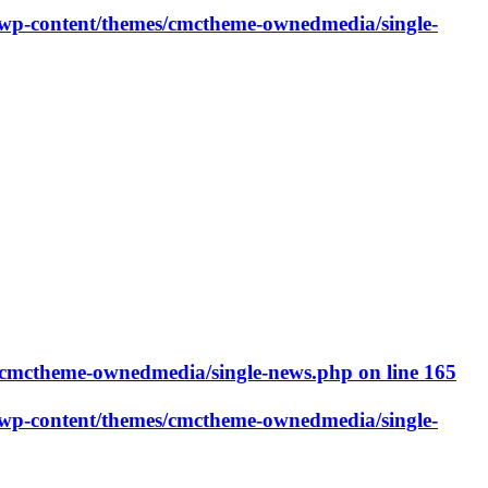
p-content/themes/cmctheme-ownedmedia/single-
cmctheme-ownedmedia/single-news.php
on line
165
p-content/themes/cmctheme-ownedmedia/single-