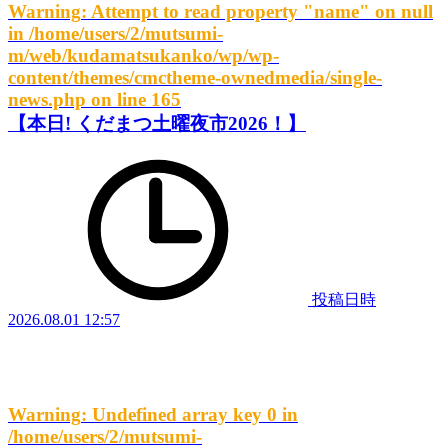
Warning
: Attempt to read property "name" on null
in
/home/users/2/mutsumi-
m/web/kudamatsukanko/wp/wp-
content/themes/cmctheme-ownedmedia/single-
news.php
on line
165
【本日! くだまつ土曜夜市2026！】
投稿日時
2026.08.01 12:57
Warning
: Undefined array key 0 in
/home/users/2/mutsumi-