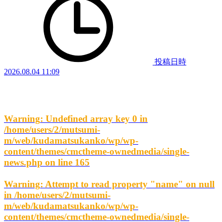
投稿日時
2026.08.04 11:09
Warning
: Undefined array key 0 in
/home/users/2/mutsumi-
m/web/kudamatsukanko/wp/wp-
content/themes/cmctheme-ownedmedia/single-
news.php
on line
165
Warning
: Attempt to read property "name" on null
in
/home/users/2/mutsumi-
m/web/kudamatsukanko/wp/wp-
content/themes/cmctheme-ownedmedia/single-