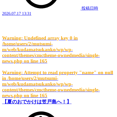
投稿日時
2026.07.17 13:31
Warning
: Undefined array key 0 in
/home/users/2/mutsumi-
m/web/kudamatsukanko/wp/wp-
content/themes/cmctheme-ownedmedia/single-
news.php
on line
165
Warning
: Attempt to read property "name" on null
in
/home/users/2/mutsumi-
m/web/kudamatsukanko/wp/wp-
content/themes/cmctheme-ownedmedia/single-
news.php
on line
165
【夏のおでかけは笠戸島へ！】