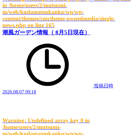
in
/home/users/2/mutsumi-
m/web/kudamatsukanko/wp/wp-
content/themes/cmctheme-ownedmedia/single-
news.php
on line
165
潮風ガーデン情報（ 8月5日現在）
投稿日時
2026.08.07 09:18
Warning
: Undefined array key 0 in
/home/users/2/mutsumi-
m/web/kudamatsukanko/wp/wp-