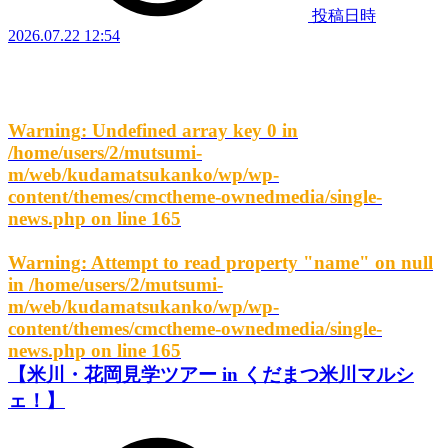
投稿日時
2026.07.22 12:54
Warning
: Undefined array key 0 in
/home/users/2/mutsumi-
m/web/kudamatsukanko/wp/wp-
content/themes/cmctheme-ownedmedia/single-
news.php
on line
165
Warning
: Attempt to read property "name" on null
in
/home/users/2/mutsumi-
m/web/kudamatsukanko/wp/wp-
content/themes/cmctheme-ownedmedia/single-
news.php
on line
165
【米川・花岡見学ツアー in くだまつ米川マルシ
ェ！】