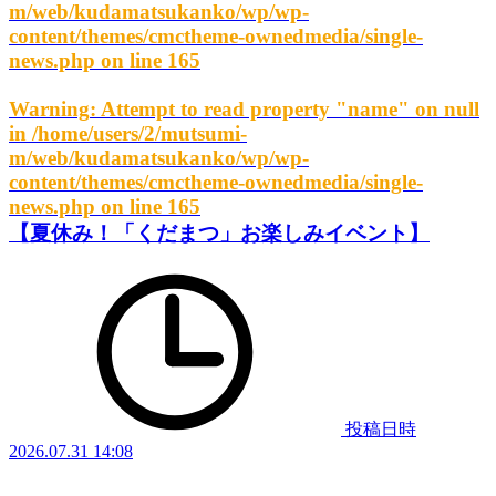
m/web/kudamatsukanko/wp/wp-
content/themes/cmctheme-ownedmedia/single-
news.php
on line
165
Warning
: Attempt to read property "name" on null
in
/home/users/2/mutsumi-
m/web/kudamatsukanko/wp/wp-
content/themes/cmctheme-ownedmedia/single-
news.php
on line
165
【夏休み！「くだまつ」お楽しみイベント】
投稿日時
2026.07.31 14:08