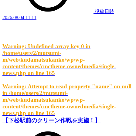
投稿日時
2026.08.04 11:11
Warning
: Undefined array key 0 in
/home/users/2/mutsumi-
m/web/kudamatsukanko/wp/wp-
content/themes/cmctheme-ownedmedia/single-
news.php
on line
165
Warning
: Attempt to read property "name" on null
in
/home/users/2/mutsumi-
m/web/kudamatsukanko/wp/wp-
content/themes/cmctheme-ownedmedia/single-
news.php
on line
165
【下松駅前のクリーン作戦を実施！】