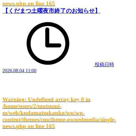
news.php
on line
165
【くだまつ土曜夜市終了のお知らせ】
投稿日時
2026.08.04 11:00
Warning
: Undefined array key 0 in
/home/users/2/mutsumi-
m/web/kudamatsukanko/wp/wp-
content/themes/cmctheme-ownedmedia/single-
news.php
on line
165