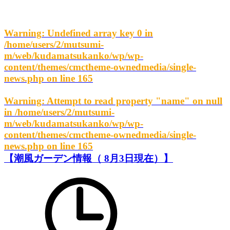
Warning
: Undefined array key 0 in
/home/users/2/mutsumi-
m/web/kudamatsukanko/wp/wp-
content/themes/cmctheme-ownedmedia/single-
news.php
on line
165
Warning
: Attempt to read property "name" on null
in
/home/users/2/mutsumi-
m/web/kudamatsukanko/wp/wp-
content/themes/cmctheme-ownedmedia/single-
news.php
on line
165
【潮風ガーデン情報（ 8月3日現在）】