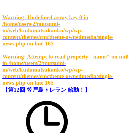
Warning
: Undefined array key 0 in
/home/users/2/mutsumi-
m/web/kudamatsukanko/wp/wp-
content/themes/cmctheme-ownedmedia/single-
news.php
on line
165
Warning
: Attempt to read property "name" on null
in
/home/users/2/mutsumi-
m/web/kudamatsukanko/wp/wp-
content/themes/cmctheme-ownedmedia/single-
news.php
on line
165
【第12回 笠戸島トレラン 始動！】