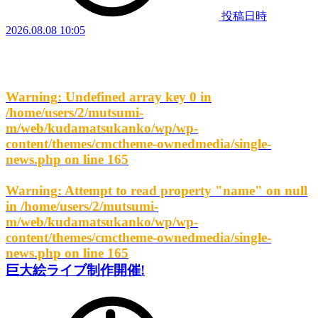
投稿日時
2026.08.08 10:05
Warning
: Undefined array key 0 in
/home/users/2/mutsumi-
m/web/kudamatsukanko/wp/wp-
content/themes/cmctheme-ownedmedia/single-
news.php
on line
165
Warning
: Attempt to read property "name" on null
in
/home/users/2/mutsumi-
m/web/kudamatsukanko/wp/wp-
content/themes/cmctheme-ownedmedia/single-
news.php
on line
165
巨大絵ライブ制作開催!