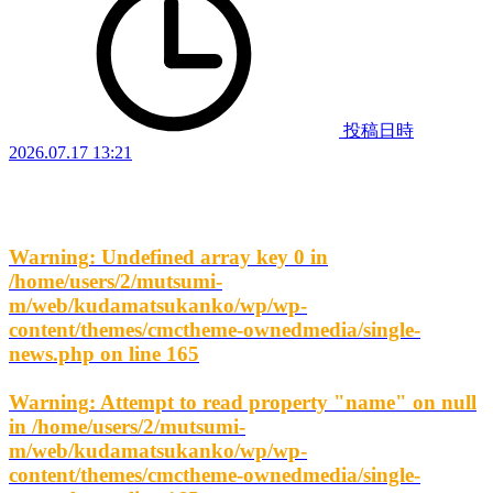
投稿日時
2026.07.17 13:21
Warning
: Undefined array key 0 in
/home/users/2/mutsumi-
m/web/kudamatsukanko/wp/wp-
content/themes/cmctheme-ownedmedia/single-
news.php
on line
165
Warning
: Attempt to read property "name" on null
in
/home/users/2/mutsumi-
m/web/kudamatsukanko/wp/wp-
content/themes/cmctheme-ownedmedia/single-