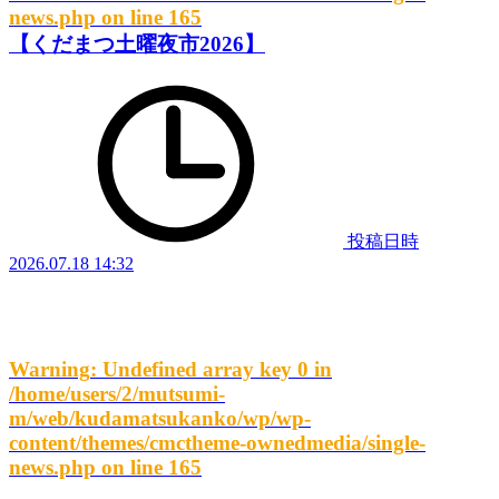
news.php
on line
165
【くだまつ土曜夜市2026】
投稿日時
2026.07.18 14:32
Warning
: Undefined array key 0 in
/home/users/2/mutsumi-
m/web/kudamatsukanko/wp/wp-
content/themes/cmctheme-ownedmedia/single-
news.php
on line
165