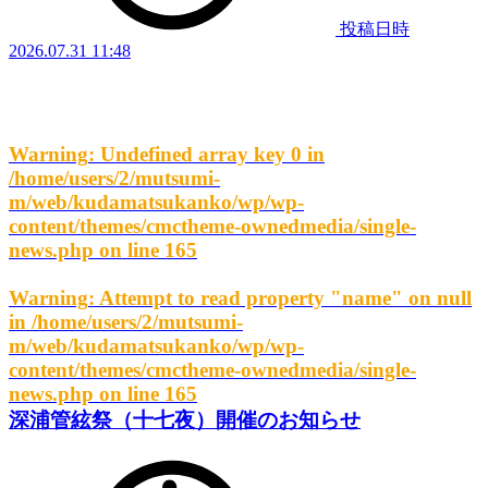
投稿日時
2026.07.31 11:48
Warning
: Undefined array key 0 in
/home/users/2/mutsumi-
m/web/kudamatsukanko/wp/wp-
content/themes/cmctheme-ownedmedia/single-
news.php
on line
165
Warning
: Attempt to read property "name" on null
in
/home/users/2/mutsumi-
m/web/kudamatsukanko/wp/wp-
content/themes/cmctheme-ownedmedia/single-
news.php
on line
165
深浦管絃祭（十七夜）開催のお知らせ