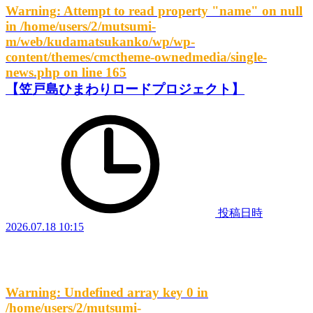
Warning
: Attempt to read property "name" on null
in
/home/users/2/mutsumi-
m/web/kudamatsukanko/wp/wp-
content/themes/cmctheme-ownedmedia/single-
news.php
on line
165
【笠戸島ひまわりロードプロジェクト】
投稿日時
2026.07.18 10:15
Warning
: Undefined array key 0 in
/home/users/2/mutsumi-