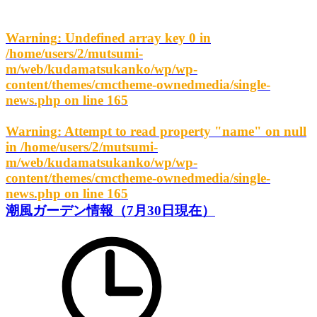
Warning
: Undefined array key 0 in
/home/users/2/mutsumi-
m/web/kudamatsukanko/wp/wp-
content/themes/cmctheme-ownedmedia/single-
news.php
on line
165
Warning
: Attempt to read property "name" on null
in
/home/users/2/mutsumi-
m/web/kudamatsukanko/wp/wp-
content/themes/cmctheme-ownedmedia/single-
news.php
on line
165
潮風ガーデン情報（7月30日現在）