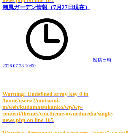
news.php
on line
165
潮風ガーデン情報（7月27日現在）
投稿日時
2026.07.28 10:00
Warning
: Undefined array key 0 in
/home/users/2/mutsumi-
m/web/kudamatsukanko/wp/wp-
content/themes/cmctheme-ownedmedia/single-
news.php
on line
165