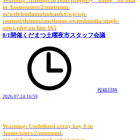
Warning
: Attempt to read property "name" on null
in
/home/users/2/mutsumi-
m/web/kudamatsukanko/wp/wp-
content/themes/cmctheme-ownedmedia/single-
news.php
on line
165
8/1開催くだまつ土曜夜市スタッフ会議
投稿日時
2026.07.24 16:59
Warning
: Undefined array key 0 in
/home/users/2/mutsumi-
m/web/kudamatsukanko/wp/wp-