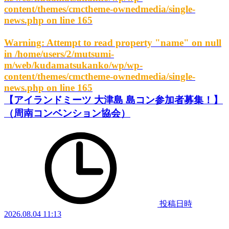
content/themes/cmctheme-ownedmedia/single-
news.php
on line
165
Warning
: Attempt to read property "name" on null
in
/home/users/2/mutsumi-
m/web/kudamatsukanko/wp/wp-
content/themes/cmctheme-ownedmedia/single-
news.php
on line
165
【アイランドミーツ 大津島 島コン参加者募集！】
（周南コンベンション協会）
投稿日時
2026.08.04 11:13