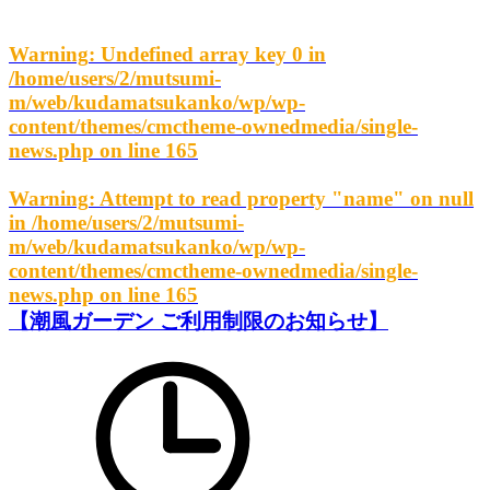
Warning
: Undefined array key 0 in
/home/users/2/mutsumi-
m/web/kudamatsukanko/wp/wp-
content/themes/cmctheme-ownedmedia/single-
news.php
on line
165
Warning
: Attempt to read property "name" on null
in
/home/users/2/mutsumi-
m/web/kudamatsukanko/wp/wp-
content/themes/cmctheme-ownedmedia/single-
news.php
on line
165
【潮風ガーデン ご利用制限のお知らせ】