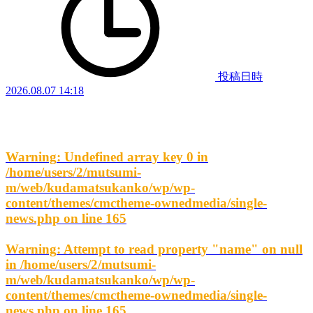
投稿日時
2026.08.07 14:18
Warning
: Undefined array key 0 in
/home/users/2/mutsumi-
m/web/kudamatsukanko/wp/wp-
content/themes/cmctheme-ownedmedia/single-
news.php
on line
165
Warning
: Attempt to read property "name" on null
in
/home/users/2/mutsumi-
m/web/kudamatsukanko/wp/wp-
content/themes/cmctheme-ownedmedia/single-
news.php
on line
165