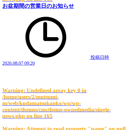
お盆期間の営業日のお知らせ
投稿日時
2026.08.07 09:20
Warning
: Undefined array key 0 in
/home/users/2/mutsumi-
m/web/kudamatsukanko/wp/wp-
content/themes/cmctheme-ownedmedia/single-
news.php
on line
165
Warning
: Attempt to read property "name" on null