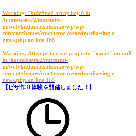
Warning
: Undefined array key 0 in
/home/users/2/mutsumi-
m/web/kudamatsukanko/wp/wp-
content/themes/cmctheme-ownedmedia/single-
news.php
on line
165
Warning
: Attempt to read property "name" on null
in
/home/users/2/mutsumi-
m/web/kudamatsukanko/wp/wp-
content/themes/cmctheme-ownedmedia/single-
news.php
on line
165
【ピザ作り体験を開催しました！】