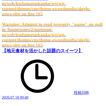
m/web/kudamatsukanko/wp/wp-
content/themes/cmctheme-ownedmedia/single-
news.php
on line
165
Warning
: Attempt to read property "name" on null
in
/home/users/2/mutsumi-
m/web/kudamatsukanko/wp/wp-
content/themes/cmctheme-ownedmedia/single-
news.php
on line
165
【地元食材を活かした話題のスイーツ】
投稿日時
2026.07.18 09:40