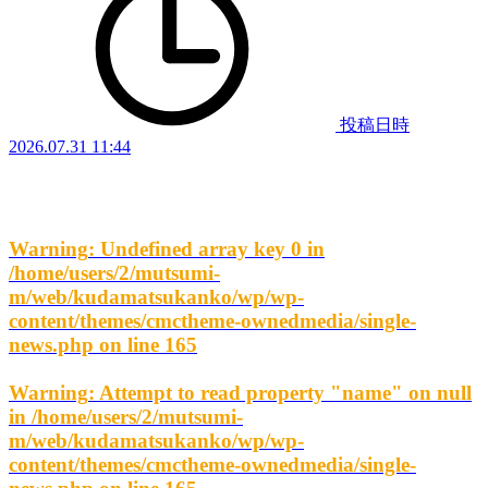
投稿日時
2026.07.31 11:44
Warning
: Undefined array key 0 in
/home/users/2/mutsumi-
m/web/kudamatsukanko/wp/wp-
content/themes/cmctheme-ownedmedia/single-
news.php
on line
165
Warning
: Attempt to read property "name" on null
in
/home/users/2/mutsumi-
m/web/kudamatsukanko/wp/wp-
content/themes/cmctheme-ownedmedia/single-