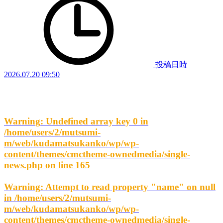
投稿日時
2026.07.20 09:50
Warning
: Undefined array key 0 in
/home/users/2/mutsumi-
m/web/kudamatsukanko/wp/wp-
content/themes/cmctheme-ownedmedia/single-
news.php
on line
165
Warning
: Attempt to read property "name" on null
in
/home/users/2/mutsumi-
m/web/kudamatsukanko/wp/wp-
content/themes/cmctheme-ownedmedia/single-