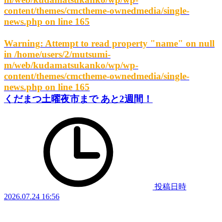
content/themes/cmctheme-ownedmedia/single-
news.php
on line
165
Warning
: Attempt to read property "name" on null
in
/home/users/2/mutsumi-
m/web/kudamatsukanko/wp/wp-
content/themes/cmctheme-ownedmedia/single-
news.php
on line
165
くだまつ土曜夜市まで あと2週間！
投稿日時
2026.07.24 16:56