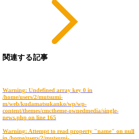
関連する記事
Warning
: Undefined array key 0 in
/home/users/2/mutsumi-
m/web/kudamatsukanko/wp/wp-
content/themes/cmctheme-ownedmedia/single-
news.php
on line
165
Warning
: Attempt to read property "name" on null
in
/home/users/2/mutsumi-