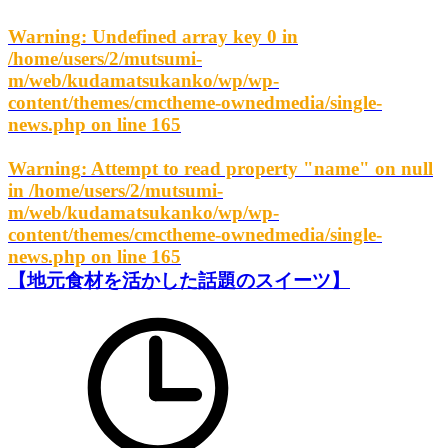
Warning
: Undefined array key 0 in
/home/users/2/mutsumi-
m/web/kudamatsukanko/wp/wp-
content/themes/cmctheme-ownedmedia/single-
news.php
on line
165
Warning
: Attempt to read property "name" on null
in
/home/users/2/mutsumi-
m/web/kudamatsukanko/wp/wp-
content/themes/cmctheme-ownedmedia/single-
news.php
on line
165
【地元食材を活かした話題のスイーツ】