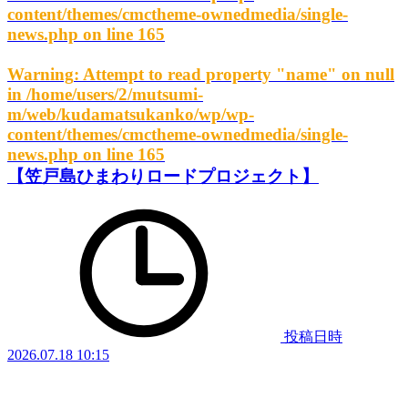
content/themes/cmctheme-ownedmedia/single-
news.php
on line
165
Warning
: Attempt to read property "name" on null
in
/home/users/2/mutsumi-
m/web/kudamatsukanko/wp/wp-
content/themes/cmctheme-ownedmedia/single-
news.php
on line
165
【笠戸島ひまわりロードプロジェクト】
投稿日時
2026.07.18 10:15