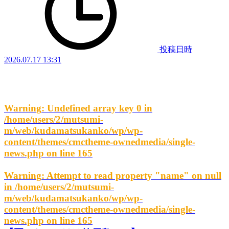
投稿日時
2026.07.17 13:31
Warning
: Undefined array key 0 in
/home/users/2/mutsumi-
m/web/kudamatsukanko/wp/wp-
content/themes/cmctheme-ownedmedia/single-
news.php
on line
165
Warning
: Attempt to read property "name" on null
in
/home/users/2/mutsumi-
m/web/kudamatsukanko/wp/wp-
content/themes/cmctheme-ownedmedia/single-
news.php
on line
165