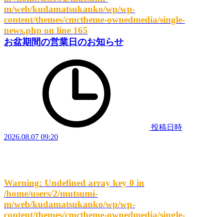
m/web/kudamatsukanko/wp/wp-
content/themes/cmctheme-ownedmedia/single-
news.php
on line
165
お盆期間の営業日のお知らせ
投稿日時
2026.08.07 09:20
Warning
: Undefined array key 0 in
/home/users/2/mutsumi-
m/web/kudamatsukanko/wp/wp-
content/themes/cmctheme-ownedmedia/single-