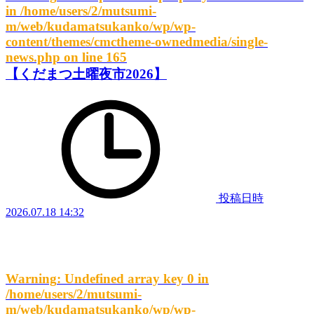
in
/home/users/2/mutsumi-
m/web/kudamatsukanko/wp/wp-
content/themes/cmctheme-ownedmedia/single-
news.php
on line
165
【くだまつ土曜夜市2026】
投稿日時
2026.07.18 14:32
Warning
: Undefined array key 0 in
/home/users/2/mutsumi-
m/web/kudamatsukanko/wp/wp-