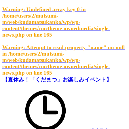
Warning
: Undefined array key 0 in
/home/users/2/mutsumi-
m/web/kudamatsukanko/wp/wp-
content/themes/cmctheme-ownedmedia/single-
news.php
on line
165
Warning
: Attempt to read property "name" on null
in
/home/users/2/mutsumi-
m/web/kudamatsukanko/wp/wp-
content/themes/cmctheme-ownedmedia/single-
news.php
on line
165
【夏休み！「くだまつ」お楽しみイベント】