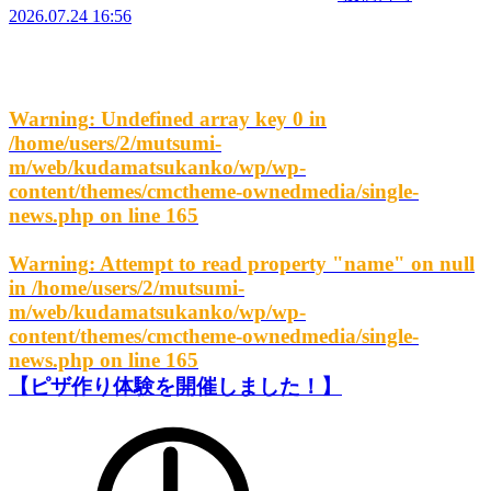
2026.07.24 16:56
Warning
: Undefined array key 0 in
/home/users/2/mutsumi-
m/web/kudamatsukanko/wp/wp-
content/themes/cmctheme-ownedmedia/single-
news.php
on line
165
Warning
: Attempt to read property "name" on null
in
/home/users/2/mutsumi-
m/web/kudamatsukanko/wp/wp-
content/themes/cmctheme-ownedmedia/single-
news.php
on line
165
【ピザ作り体験を開催しました！】