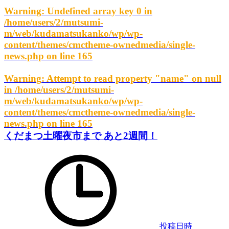
Warning
: Undefined array key 0 in
/home/users/2/mutsumi-
m/web/kudamatsukanko/wp/wp-
content/themes/cmctheme-ownedmedia/single-
news.php
on line
165
Warning
: Attempt to read property "name" on null
in
/home/users/2/mutsumi-
m/web/kudamatsukanko/wp/wp-
content/themes/cmctheme-ownedmedia/single-
news.php
on line
165
くだまつ土曜夜市まで あと2週間！
投稿日時