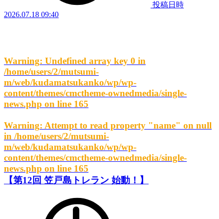
投稿日時
2026.07.18 09:40
Warning
: Undefined array key 0 in
/home/users/2/mutsumi-
m/web/kudamatsukanko/wp/wp-
content/themes/cmctheme-ownedmedia/single-
news.php
on line
165
Warning
: Attempt to read property "name" on null
in
/home/users/2/mutsumi-
m/web/kudamatsukanko/wp/wp-
content/themes/cmctheme-ownedmedia/single-
news.php
on line
165
【第12回 笠戸島トレラン 始動！】