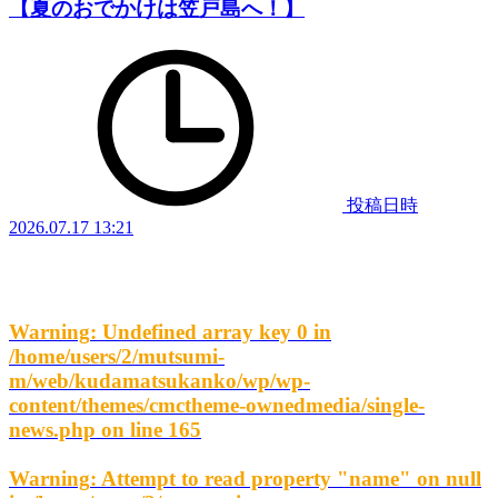
【夏のおでかけは笠戸島へ！】
投稿日時
2026.07.17 13:21
Warning
: Undefined array key 0 in
/home/users/2/mutsumi-
m/web/kudamatsukanko/wp/wp-
content/themes/cmctheme-ownedmedia/single-
news.php
on line
165
Warning
: Attempt to read property "name" on null