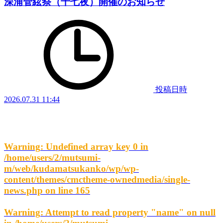
深浦管絃祭（十七夜）開催のお知らせ
投稿日時
2026.07.31 11:44
Warning
: Undefined array key 0 in
/home/users/2/mutsumi-
m/web/kudamatsukanko/wp/wp-
content/themes/cmctheme-ownedmedia/single-
news.php
on line
165
Warning
: Attempt to read property "name" on null