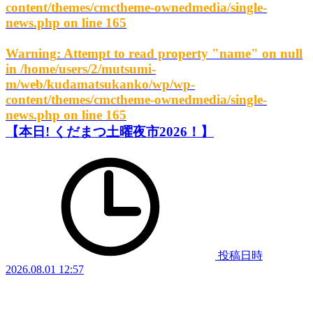
content/themes/cmctheme-ownedmedia/single-
news.php
on line
165
Warning
: Attempt to read property "name" on null
in
/home/users/2/mutsumi-
m/web/kudamatsukanko/wp/wp-
content/themes/cmctheme-ownedmedia/single-
news.php
on line
165
【本日! くだまつ土曜夜市2026！】
投稿日時
2026.08.01 12:57