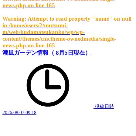
news.php
on line
165
Warning
: Attempt to read property "name" on null
in
/home/users/2/mutsumi-
m/web/kudamatsukanko/wp/wp-
content/themes/cmctheme-ownedmedia/single-
news.php
on line
165
潮風ガーデン情報（ 8月5日現在）
投稿日時
2026.08.07 09:18