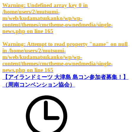
Warning
: Undefined array key 0 in
/home/users/2/mutsumi-
m/web/kudamatsukanko/wp/wp-
content/themes/cmctheme-ownedmedia/single-
news.php
on line
165
Warning
: Attempt to read property "name" on null
in
/home/users/2/mutsumi-
m/web/kudamatsukanko/wp/wp-
content/themes/cmctheme-ownedmedia/single-
news.php
on line
165
【アイランドミーツ 大津島 島コン参加者募集！】
（周南コンベンション協会）