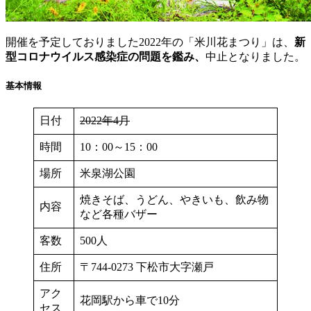
開催を予定しておりました2022年の「米川花まつり」は、
新
型コロナウイルス感染症の問題を鑑み、
中止となりました。
基本情報
日付
2022年4月
時間
10：00～15：00
場所
米泉湖公園
焼きそば、うどん、やきいも、飲み物
内容
など各種バザー
客数
500人
住所
〒744-0273 下松市大字瀬戸
アク
花岡駅から車で10分
セス