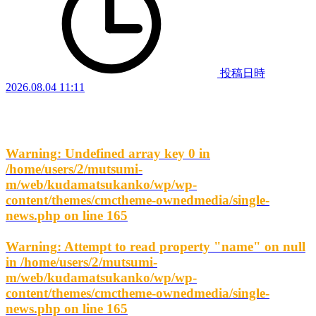
投稿日時
2026.08.04 11:11
Warning
: Undefined array key 0 in
/home/users/2/mutsumi-
m/web/kudamatsukanko/wp/wp-
content/themes/cmctheme-ownedmedia/single-
news.php
on line
165
Warning
: Attempt to read property "name" on null
in
/home/users/2/mutsumi-
m/web/kudamatsukanko/wp/wp-
content/themes/cmctheme-ownedmedia/single-
news.php
on line
165