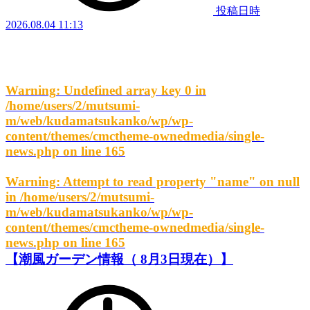
投稿日時
2026.08.04 11:13
Warning
: Undefined array key 0 in
/home/users/2/mutsumi-
m/web/kudamatsukanko/wp/wp-
content/themes/cmctheme-ownedmedia/single-
news.php
on line
165
Warning
: Attempt to read property "name" on null
in
/home/users/2/mutsumi-
m/web/kudamatsukanko/wp/wp-
content/themes/cmctheme-ownedmedia/single-
news.php
on line
165
【潮風ガーデン情報（ 8月3日現在）】