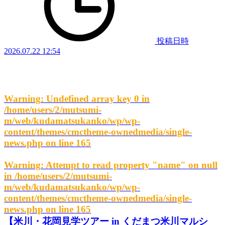
投稿日時
2026.07.22 12:54
Warning
: Undefined array key 0 in
/home/users/2/mutsumi-
m/web/kudamatsukanko/wp/wp-
content/themes/cmctheme-ownedmedia/single-
news.php
on line
165
Warning
: Attempt to read property "name" on null
in
/home/users/2/mutsumi-
m/web/kudamatsukanko/wp/wp-
content/themes/cmctheme-ownedmedia/single-
news.php
on line
165
【米川・花岡見学ツアー in くだまつ米川マルシ