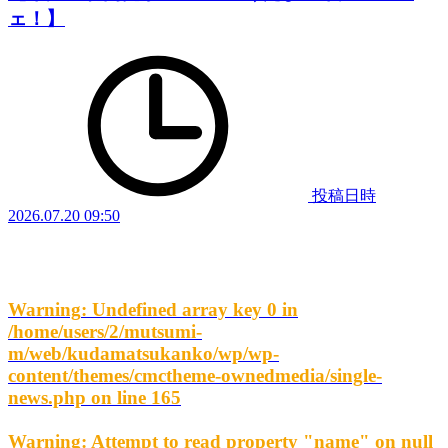
ェ！】
投稿日時
2026.07.20 09:50
Warning
: Undefined array key 0 in
/home/users/2/mutsumi-
m/web/kudamatsukanko/wp/wp-
content/themes/cmctheme-ownedmedia/single-
news.php
on line
165
Warning
: Attempt to read property "name" on null