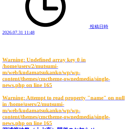
投稿日時
2026.07.31 11:48
Warning
: Undefined array key 0 in
/home/users/2/mutsumi-
m/web/kudamatsukanko/wp/wp-
content/themes/cmctheme-ownedmedia/single-
news.php
on line
165
Warning
: Attempt to read property "name" on null
in
/home/users/2/mutsumi-
m/web/kudamatsukanko/wp/wp-
content/themes/cmctheme-ownedmedia/single-
news.php
on line
165