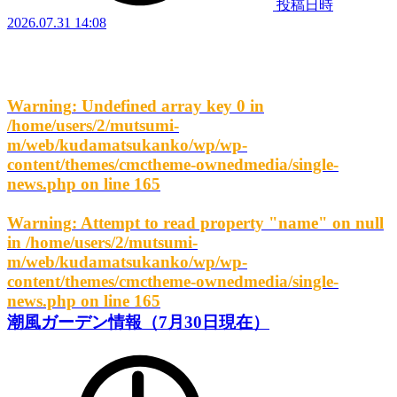
投稿日時
2026.07.31 14:08
Warning
: Undefined array key 0 in
/home/users/2/mutsumi-
m/web/kudamatsukanko/wp/wp-
content/themes/cmctheme-ownedmedia/single-
news.php
on line
165
Warning
: Attempt to read property "name" on null
in
/home/users/2/mutsumi-
m/web/kudamatsukanko/wp/wp-
content/themes/cmctheme-ownedmedia/single-
news.php
on line
165
潮風ガーデン情報（7月30日現在）