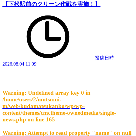
【下松駅前のクリーン作戦を実施！】
投稿日時
2026.08.04 11:09
Warning
: Undefined array key 0 in
/home/users/2/mutsumi-
m/web/kudamatsukanko/wp/wp-
content/themes/cmctheme-ownedmedia/single-
news.php
on line
165
Warning
: Attempt to read property "name" on null