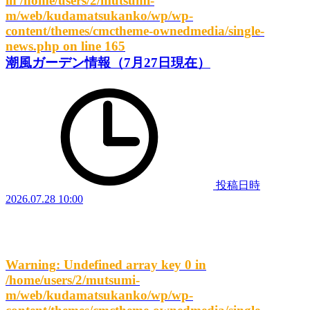
in
/home/users/2/mutsumi-
m/web/kudamatsukanko/wp/wp-
content/themes/cmctheme-ownedmedia/single-
news.php
on line
165
潮風ガーデン情報（7月27日現在）
投稿日時
2026.07.28 10:00
Warning
: Undefined array key 0 in
/home/users/2/mutsumi-
m/web/kudamatsukanko/wp/wp-