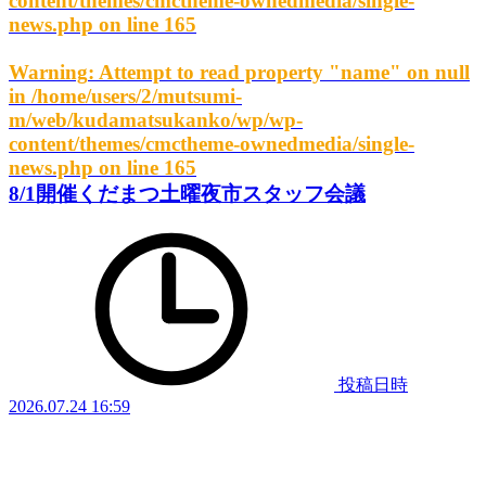
content/themes/cmctheme-ownedmedia/single-
news.php
on line
165
Warning
: Attempt to read property "name" on null
in
/home/users/2/mutsumi-
m/web/kudamatsukanko/wp/wp-
content/themes/cmctheme-ownedmedia/single-
news.php
on line
165
8/1開催くだまつ土曜夜市スタッフ会議
投稿日時
2026.07.24 16:59