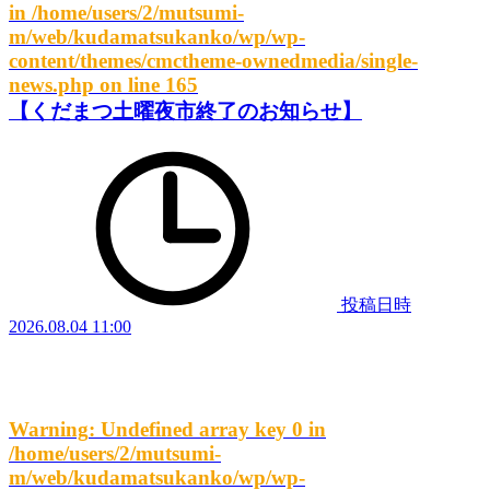
in
/home/users/2/mutsumi-
m/web/kudamatsukanko/wp/wp-
content/themes/cmctheme-ownedmedia/single-
news.php
on line
165
【くだまつ土曜夜市終了のお知らせ】
投稿日時
2026.08.04 11:00
Warning
: Undefined array key 0 in
/home/users/2/mutsumi-
m/web/kudamatsukanko/wp/wp-