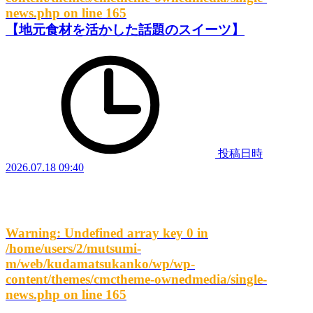
news.php
on line
165
【地元食材を活かした話題のスイーツ】
投稿日時
2026.07.18 09:40
Warning
: Undefined array key 0 in
/home/users/2/mutsumi-
m/web/kudamatsukanko/wp/wp-
content/themes/cmctheme-ownedmedia/single-
news.php
on line
165