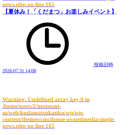
news.php
on line
165
【夏休み！「くだまつ」お楽しみイベント】
投稿日時
2026.07.31 14:08
Warning
: Undefined array key 0 in
/home/users/2/mutsumi-
m/web/kudamatsukanko/wp/wp-
content/themes/cmctheme-ownedmedia/single-
news.php
on line
165