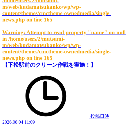
/home/users/2/mutsumi-
m/web/kudamatsukanko/wp/wp-
content/themes/cmctheme-ownedmedia/single-
news.php
on line
165
Warning
: Attempt to read property "name" on null
in
/home/users/2/mutsumi-
m/web/kudamatsukanko/wp/wp-
content/themes/cmctheme-ownedmedia/single-
news.php
on line
165
【下松駅前のクリーン作戦を実施！】
投稿日時
2026.08.04 11:09