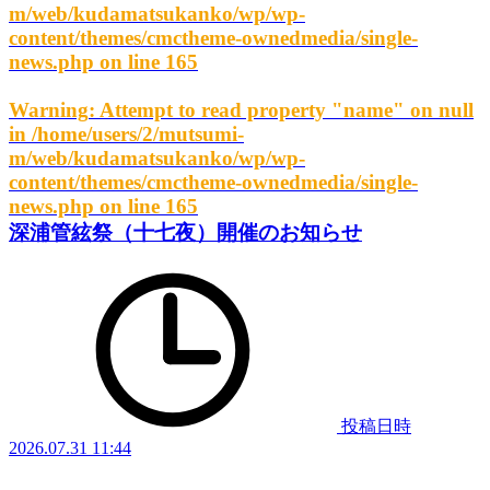
m/web/kudamatsukanko/wp/wp-
content/themes/cmctheme-ownedmedia/single-
news.php
on line
165
Warning
: Attempt to read property "name" on null
in
/home/users/2/mutsumi-
m/web/kudamatsukanko/wp/wp-
content/themes/cmctheme-ownedmedia/single-
news.php
on line
165
深浦管絃祭（十七夜）開催のお知らせ
投稿日時
2026.07.31 11:44