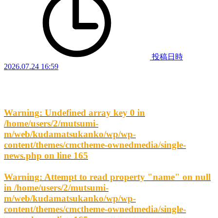
投稿日時
2026.07.24 16:59
Warning
: Undefined array key 0 in
/home/users/2/mutsumi-
m/web/kudamatsukanko/wp/wp-
content/themes/cmctheme-ownedmedia/single-
news.php
on line
165
Warning
: Attempt to read property "name" on null
in
/home/users/2/mutsumi-
m/web/kudamatsukanko/wp/wp-
content/themes/cmctheme-ownedmedia/single-