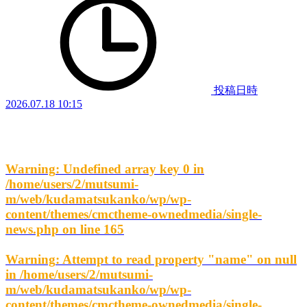
投稿日時
2026.07.18 10:15
Warning
: Undefined array key 0 in
/home/users/2/mutsumi-
m/web/kudamatsukanko/wp/wp-
content/themes/cmctheme-ownedmedia/single-
news.php
on line
165
Warning
: Attempt to read property "name" on null
in
/home/users/2/mutsumi-
m/web/kudamatsukanko/wp/wp-
content/themes/cmctheme-ownedmedia/single-