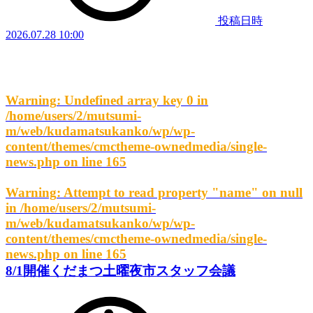
投稿日時
2026.07.28 10:00
Warning
: Undefined array key 0 in
/home/users/2/mutsumi-
m/web/kudamatsukanko/wp/wp-
content/themes/cmctheme-ownedmedia/single-
news.php
on line
165
Warning
: Attempt to read property "name" on null
in
/home/users/2/mutsumi-
m/web/kudamatsukanko/wp/wp-
content/themes/cmctheme-ownedmedia/single-
news.php
on line
165
8/1開催くだまつ土曜夜市スタッフ会議