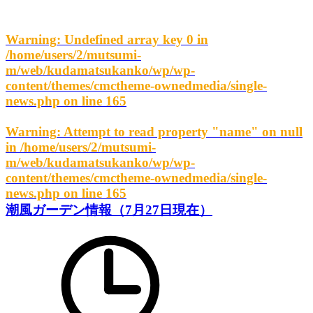
Warning
: Undefined array key 0 in
/home/users/2/mutsumi-
m/web/kudamatsukanko/wp/wp-
content/themes/cmctheme-ownedmedia/single-
news.php
on line
165
Warning
: Attempt to read property "name" on null
in
/home/users/2/mutsumi-
m/web/kudamatsukanko/wp/wp-
content/themes/cmctheme-ownedmedia/single-
news.php
on line
165
潮風ガーデン情報（7月27日現在）