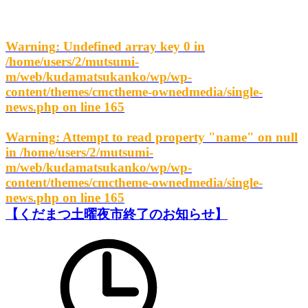
Warning
: Undefined array key 0 in
/home/users/2/mutsumi-
m/web/kudamatsukanko/wp/wp-
content/themes/cmctheme-ownedmedia/single-
news.php
on line
165
Warning
: Attempt to read property "name" on null
in
/home/users/2/mutsumi-
m/web/kudamatsukanko/wp/wp-
content/themes/cmctheme-ownedmedia/single-
news.php
on line
165
【くだまつ土曜夜市終了のお知らせ】