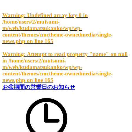
Warning
: Undefined array key 0 in
/home/users/2/mutsumi-
m/web/kudamatsukanko/wp/wp-
content/themes/cmctheme-ownedmedia/single-
news.php
on line
165
Warning
: Attempt to read property "name" on null
in
/home/users/2/mutsumi-
m/web/kudamatsukanko/wp/wp-
content/themes/cmctheme-ownedmedia/single-
news.php
on line
165
お盆期間の営業日のお知らせ