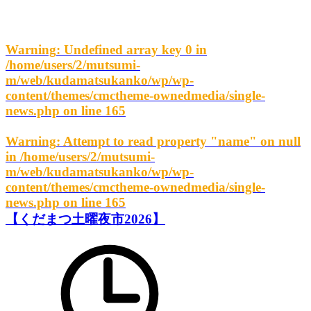
Warning
: Undefined array key 0 in
/home/users/2/mutsumi-
m/web/kudamatsukanko/wp/wp-
content/themes/cmctheme-ownedmedia/single-
news.php
on line
165
Warning
: Attempt to read property "name" on null
in
/home/users/2/mutsumi-
m/web/kudamatsukanko/wp/wp-
content/themes/cmctheme-ownedmedia/single-
news.php
on line
165
【くだまつ土曜夜市2026】