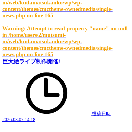
m/web/kudamatsukanko/wp/wp-
content/themes/cmctheme-ownedmedia/single-
news.php
on line
165
Warning
: Attempt to read property "name" on null
in
/home/users/2/mutsumi-
m/web/kudamatsukanko/wp/wp-
content/themes/cmctheme-ownedmedia/single-
news.php
on line
165
巨大絵ライブ制作開催!
投稿日時
2026.08.07 14:18