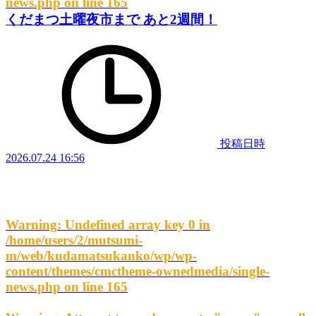
news.php
on line
165
くだまつ土曜夜市まで あと2週間！
投稿日時
2026.07.24 16:56
Warning
: Undefined array key 0 in
/home/users/2/mutsumi-
m/web/kudamatsukanko/wp/wp-
content/themes/cmctheme-ownedmedia/single-
news.php
on line
165