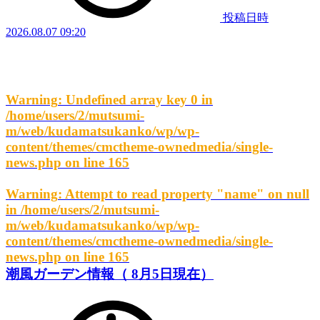
投稿日時
2026.08.07 09:20
Warning
: Undefined array key 0 in
/home/users/2/mutsumi-
m/web/kudamatsukanko/wp/wp-
content/themes/cmctheme-ownedmedia/single-
news.php
on line
165
Warning
: Attempt to read property "name" on null
in
/home/users/2/mutsumi-
m/web/kudamatsukanko/wp/wp-
content/themes/cmctheme-ownedmedia/single-
news.php
on line
165
潮風ガーデン情報（ 8月5日現在）