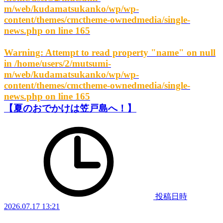
m/web/kudamatsukanko/wp/wp-
content/themes/cmctheme-ownedmedia/single-
news.php
on line
165
Warning
: Attempt to read property "name" on null
in
/home/users/2/mutsumi-
m/web/kudamatsukanko/wp/wp-
content/themes/cmctheme-ownedmedia/single-
news.php
on line
165
【夏のおでかけは笠戸島へ！】
投稿日時
2026.07.17 13:21