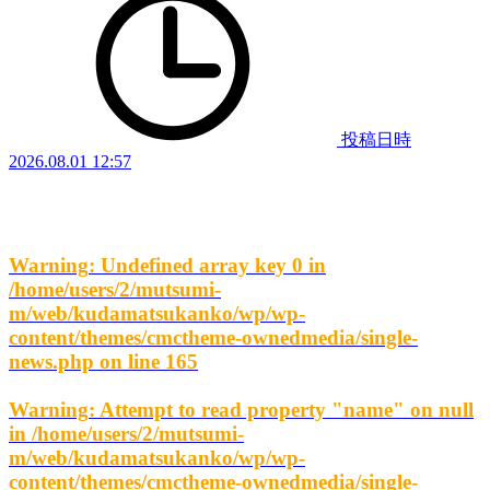
投稿日時
2026.08.01 12:57
Warning
: Undefined array key 0 in
/home/users/2/mutsumi-
m/web/kudamatsukanko/wp/wp-
content/themes/cmctheme-ownedmedia/single-
news.php
on line
165
Warning
: Attempt to read property "name" on null
in
/home/users/2/mutsumi-
m/web/kudamatsukanko/wp/wp-
content/themes/cmctheme-ownedmedia/single-