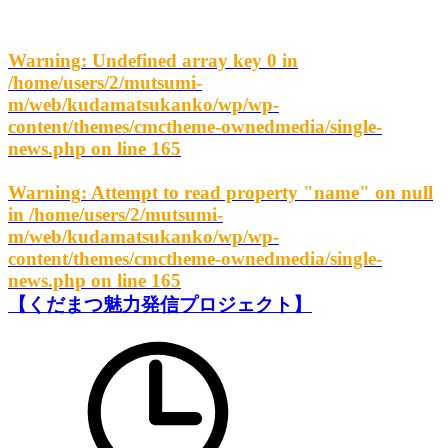
Warning
: Undefined array key 0 in
/home/users/2/mutsumi-
m/web/kudamatsukanko/wp/wp-
content/themes/cmctheme-ownedmedia/single-
news.php
on line
165
Warning
: Attempt to read property "name" on null
in
/home/users/2/mutsumi-
m/web/kudamatsukanko/wp/wp-
content/themes/cmctheme-ownedmedia/single-
news.php
on line
165
【くだまつ魅力発信プロジェクト】