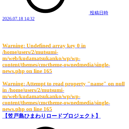
投稿日時
2026.07.18 14:32
Warning
: Undefined array key 0 in
/home/users/2/mutsumi-
m/web/kudamatsukanko/wp/wp-
content/themes/cmctheme-ownedmedia/single-
news.php
on line
165
Warning
: Attempt to read property "name" on null
in
/home/users/2/mutsumi-
m/web/kudamatsukanko/wp/wp-
content/themes/cmctheme-ownedmedia/single-
news.php
on line
165
【笠戸島ひまわりロードプロジェクト】