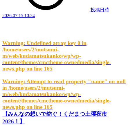
投稿日時
2026.07.15 10:24
Warning
: Undefined array key 0 in
/home/users/2/mutsumi-
m/web/kudamatsukanko/wp/wp-
content/themes/cmctheme-ownedmedia/single-
news.php
on line
165
Warning
: Attempt to read property "name" on null
in
/home/users/2/mutsumi-
m/web/kudamatsukanko/wp/wp-
content/themes/cmctheme-ownedmedia/single-
news.php
on line
165
【みんなの想いで紡ぐ！くだまつ土曜夜市
2026！】