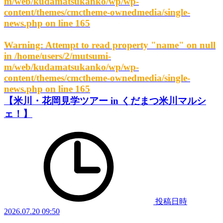
m/web/kudamatsukanko/wp/wp-
content/themes/cmctheme-ownedmedia/single-
news.php
on line
165
Warning
: Attempt to read property "name" on null
in
/home/users/2/mutsumi-
m/web/kudamatsukanko/wp/wp-
content/themes/cmctheme-ownedmedia/single-
news.php
on line
165
【米川・花岡見学ツアー in くだまつ米川マルシ
ェ！】
投稿日時
2026.07.20 09:50