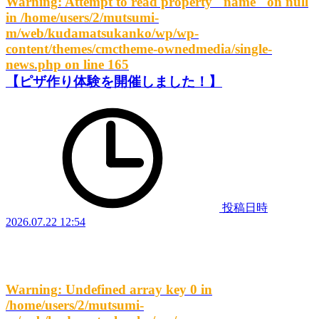
Warning
: Attempt to read property "name" on null
in
/home/users/2/mutsumi-
m/web/kudamatsukanko/wp/wp-
content/themes/cmctheme-ownedmedia/single-
news.php
on line
165
【ピザ作り体験を開催しました！】
投稿日時
2026.07.22 12:54
Warning
: Undefined array key 0 in
/home/users/2/mutsumi-