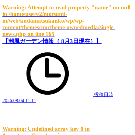
Warning
: Attempt to read property "name" on null
in
/home/users/2/mutsumi-
m/web/kudamatsukanko/wp/wp-
content/themes/cmctheme-ownedmedia/single-
news.php
on line
165
【潮風ガーデン情報（ 8月3日現在）】
投稿日時
2026.08.04 11:11
Warning
: Undefined array key 0 in