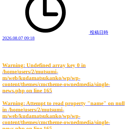
投稿日時
2026.08.07 09:18
Warning
: Undefined array key 0 in
/home/users/2/mutsumi-
m/web/kudamatsukanko/wp/wp-
content/themes/cmctheme-ownedmedia/single-
news.php
on line
165
Warning
: Attempt to read property "name" on null
in
/home/users/2/mutsumi-
m/web/kudamatsukanko/wp/wp-
content/themes/cmctheme-ownedmedia/single-
news.php
on line
165