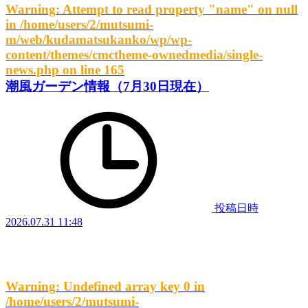
Warning
: Attempt to read property "name" on null
in
/home/users/2/mutsumi-
m/web/kudamatsukanko/wp/wp-
content/themes/cmctheme-ownedmedia/single-
news.php
on line
165
潮風ガーデン情報（7月30日現在）
投稿日時
2026.07.31 11:48
Warning
: Undefined array key 0 in
/home/users/2/mutsumi-