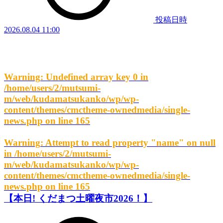
投稿日時
2026.08.04 11:00
Warning
: Undefined array key 0 in
/home/users/2/mutsumi-
m/web/kudamatsukanko/wp/wp-
content/themes/cmctheme-ownedmedia/single-
news.php
on line
165
Warning
: Attempt to read property "name" on null
in
/home/users/2/mutsumi-
m/web/kudamatsukanko/wp/wp-
content/themes/cmctheme-ownedmedia/single-
news.php
on line
165
【本日! くだまつ土曜夜市2026！】