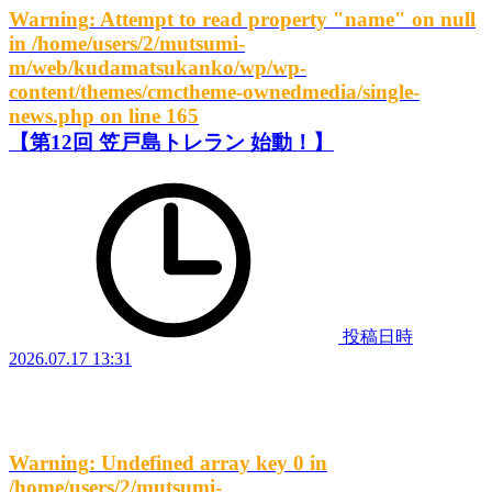
Warning
: Attempt to read property "name" on null
in
/home/users/2/mutsumi-
m/web/kudamatsukanko/wp/wp-
content/themes/cmctheme-ownedmedia/single-
news.php
on line
165
【第12回 笠戸島トレラン 始動！】
投稿日時
2026.07.17 13:31
Warning
: Undefined array key 0 in
/home/users/2/mutsumi-