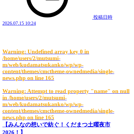
投稿日時
2026.07.15 10:24
Warning
: Undefined array key 0 in
/home/users/2/mutsumi-
m/web/kudamatsukanko/wp/wp-
content/themes/cmctheme-ownedmedia/single-
news.php
on line
165
Warning
: Attempt to read property "name" on null
in
/home/users/2/mutsumi-
m/web/kudamatsukanko/wp/wp-
content/themes/cmctheme-ownedmedia/single-
news.php
on line
165
【みんなの想いで紡ぐ！くだまつ土曜夜市
2026！】