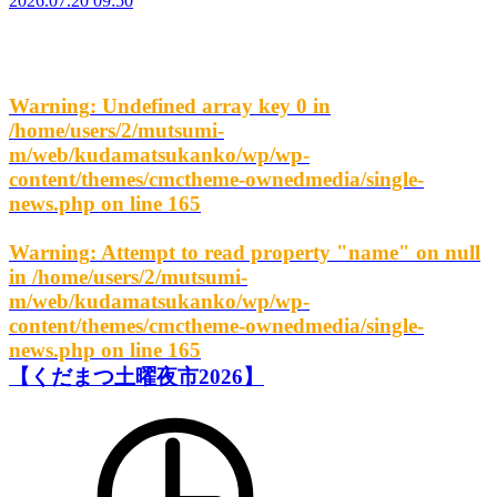
2026.07.20 09:50
Warning
: Undefined array key 0 in
/home/users/2/mutsumi-
m/web/kudamatsukanko/wp/wp-
content/themes/cmctheme-ownedmedia/single-
news.php
on line
165
Warning
: Attempt to read property "name" on null
in
/home/users/2/mutsumi-
m/web/kudamatsukanko/wp/wp-
content/themes/cmctheme-ownedmedia/single-
news.php
on line
165
【くだまつ土曜夜市2026】