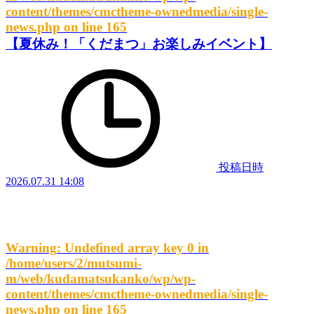
content/themes/cmctheme-ownedmedia/single-
news.php
on line
165
【夏休み！「くだまつ」お楽しみイベント】
投稿日時
2026.07.31 14:08
Warning
: Undefined array key 0 in
/home/users/2/mutsumi-
m/web/kudamatsukanko/wp/wp-
content/themes/cmctheme-ownedmedia/single-
news.php
on line
165