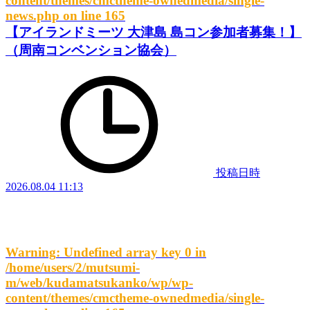
content/themes/cmctheme-ownedmedia/single-
news.php
on line
165
【アイランドミーツ 大津島 島コン参加者募集！】
（周南コンベンション協会）
投稿日時
2026.08.04 11:13
Warning
: Undefined array key 0 in
/home/users/2/mutsumi-
m/web/kudamatsukanko/wp/wp-
content/themes/cmctheme-ownedmedia/single-