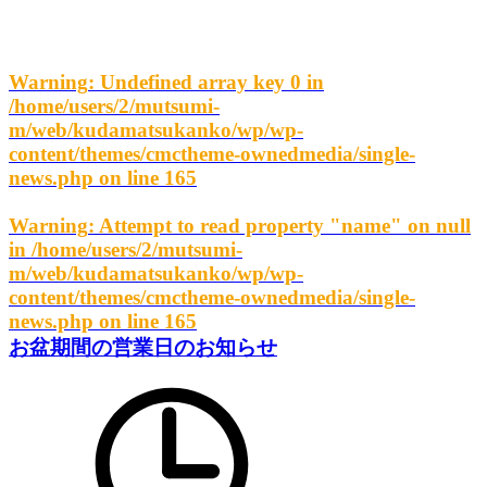
Warning
: Undefined array key 0 in
/home/users/2/mutsumi-
m/web/kudamatsukanko/wp/wp-
content/themes/cmctheme-ownedmedia/single-
news.php
on line
165
Warning
: Attempt to read property "name" on null
in
/home/users/2/mutsumi-
m/web/kudamatsukanko/wp/wp-
content/themes/cmctheme-ownedmedia/single-
news.php
on line
165
お盆期間の営業日のお知らせ