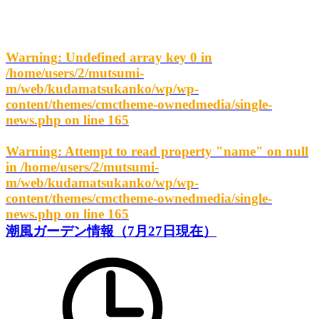
Warning
: Undefined array key 0 in
/home/users/2/mutsumi-
m/web/kudamatsukanko/wp/wp-
content/themes/cmctheme-ownedmedia/single-
news.php
on line
165
Warning
: Attempt to read property "name" on null
in
/home/users/2/mutsumi-
m/web/kudamatsukanko/wp/wp-
content/themes/cmctheme-ownedmedia/single-
news.php
on line
165
潮風ガーデン情報（7月27日現在）