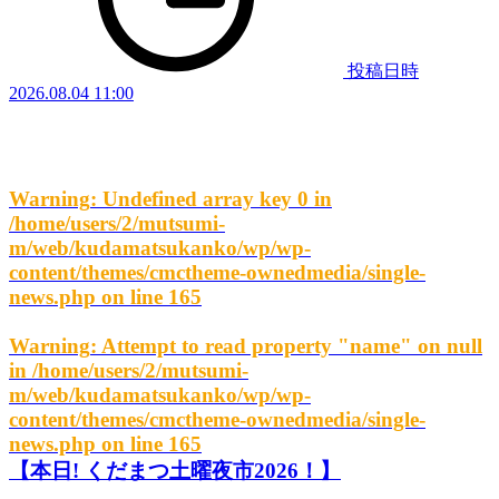
投稿日時
2026.08.04 11:00
Warning
: Undefined array key 0 in
/home/users/2/mutsumi-
m/web/kudamatsukanko/wp/wp-
content/themes/cmctheme-ownedmedia/single-
news.php
on line
165
Warning
: Attempt to read property "name" on null
in
/home/users/2/mutsumi-
m/web/kudamatsukanko/wp/wp-
content/themes/cmctheme-ownedmedia/single-
news.php
on line
165
【本日! くだまつ土曜夜市2026！】