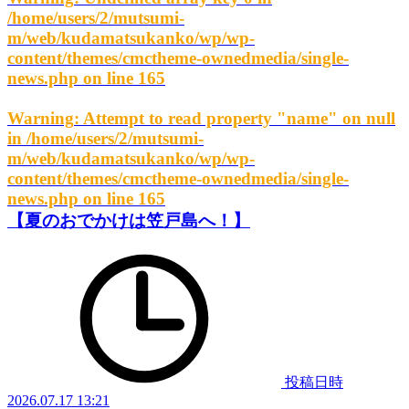
/home/users/2/mutsumi-
m/web/kudamatsukanko/wp/wp-
content/themes/cmctheme-ownedmedia/single-
news.php
on line
165
Warning
: Attempt to read property "name" on null
in
/home/users/2/mutsumi-
m/web/kudamatsukanko/wp/wp-
content/themes/cmctheme-ownedmedia/single-
news.php
on line
165
【夏のおでかけは笠戸島へ！】
投稿日時
2026.07.17 13:21