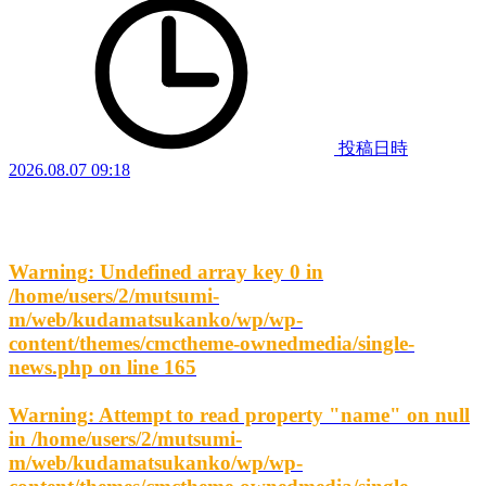
投稿日時
2026.08.07 09:18
Warning
: Undefined array key 0 in
/home/users/2/mutsumi-
m/web/kudamatsukanko/wp/wp-
content/themes/cmctheme-ownedmedia/single-
news.php
on line
165
Warning
: Attempt to read property "name" on null
in
/home/users/2/mutsumi-
m/web/kudamatsukanko/wp/wp-