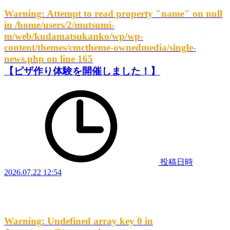
Warning
: Attempt to read property "name" on null
in
/home/users/2/mutsumi-
m/web/kudamatsukanko/wp/wp-
content/themes/cmctheme-ownedmedia/single-
news.php
on line
165
【ピザ作り体験を開催しました！】
投稿日時
2026.07.22 12:54
Warning
: Undefined array key 0 in