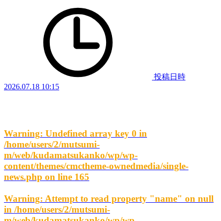
投稿日時
2026.07.18 10:15
Warning
: Undefined array key 0 in
/home/users/2/mutsumi-
m/web/kudamatsukanko/wp/wp-
content/themes/cmctheme-ownedmedia/single-
news.php
on line
165
Warning
: Attempt to read property "name" on null
in
/home/users/2/mutsumi-
m/web/kudamatsukanko/wp/wp-