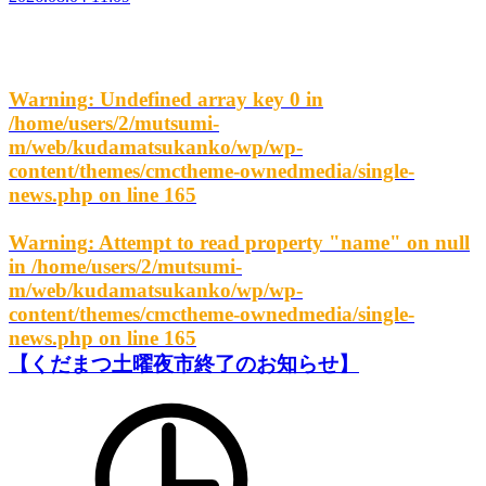
Warning
: Undefined array key 0 in
/home/users/2/mutsumi-
m/web/kudamatsukanko/wp/wp-
content/themes/cmctheme-ownedmedia/single-
news.php
on line
165
Warning
: Attempt to read property "name" on null
in
/home/users/2/mutsumi-
m/web/kudamatsukanko/wp/wp-
content/themes/cmctheme-ownedmedia/single-
news.php
on line
165
【くだまつ土曜夜市終了のお知らせ】