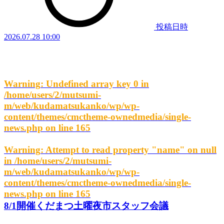
投稿日時
2026.07.28 10:00
Warning
: Undefined array key 0 in
/home/users/2/mutsumi-
m/web/kudamatsukanko/wp/wp-
content/themes/cmctheme-ownedmedia/single-
news.php
on line
165
Warning
: Attempt to read property "name" on null
in
/home/users/2/mutsumi-
m/web/kudamatsukanko/wp/wp-
content/themes/cmctheme-ownedmedia/single-
news.php
on line
165
8/1開催くだまつ土曜夜市スタッフ会議