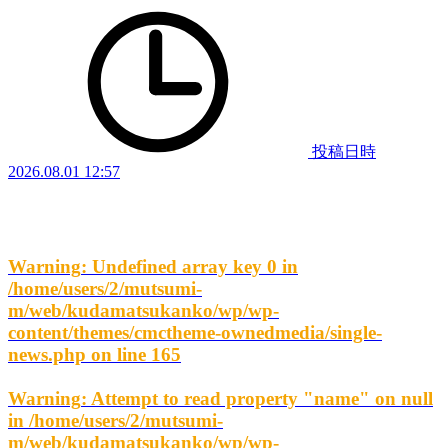
投稿日時
2026.08.01 12:57
Warning
: Undefined array key 0 in
/home/users/2/mutsumi-
m/web/kudamatsukanko/wp/wp-
content/themes/cmctheme-ownedmedia/single-
news.php
on line
165
Warning
: Attempt to read property "name" on null
in
/home/users/2/mutsumi-
m/web/kudamatsukanko/wp/wp-