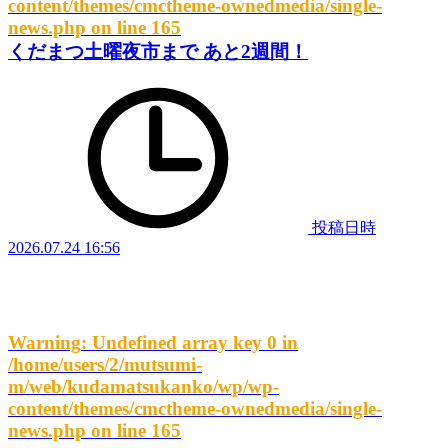
content/themes/cmctheme-ownedmedia/single-
news.php
on line
165
くだまつ土曜夜市まで あと2週間！
投稿日時
2026.07.24 16:56
Warning
: Undefined array key 0 in
/home/users/2/mutsumi-
m/web/kudamatsukanko/wp/wp-
content/themes/cmctheme-ownedmedia/single-
news.php
on line
165