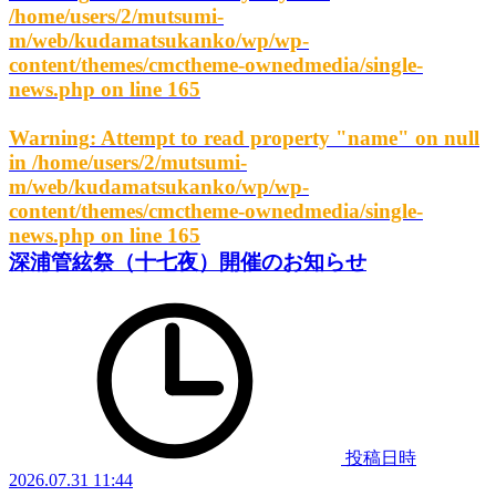
/home/users/2/mutsumi-
m/web/kudamatsukanko/wp/wp-
content/themes/cmctheme-ownedmedia/single-
news.php
on line
165
Warning
: Attempt to read property "name" on null
in
/home/users/2/mutsumi-
m/web/kudamatsukanko/wp/wp-
content/themes/cmctheme-ownedmedia/single-
news.php
on line
165
深浦管絃祭（十七夜）開催のお知らせ
投稿日時
2026.07.31 11:44