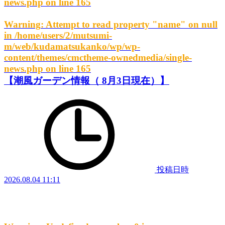
news.php
on line
165
Warning
: Attempt to read property "name" on null
in
/home/users/2/mutsumi-
m/web/kudamatsukanko/wp/wp-
content/themes/cmctheme-ownedmedia/single-
news.php
on line
165
【潮風ガーデン情報（ 8月3日現在）】
投稿日時
2026.08.04 11:11