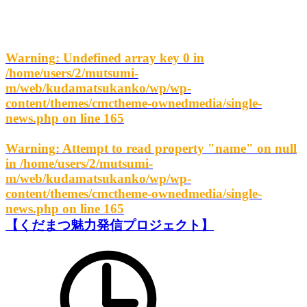
Warning
: Undefined array key 0 in
/home/users/2/mutsumi-
m/web/kudamatsukanko/wp/wp-
content/themes/cmctheme-ownedmedia/single-
news.php
on line
165
Warning
: Attempt to read property "name" on null
in
/home/users/2/mutsumi-
m/web/kudamatsukanko/wp/wp-
content/themes/cmctheme-ownedmedia/single-
news.php
on line
165
【くだまつ魅力発信プロジェクト】