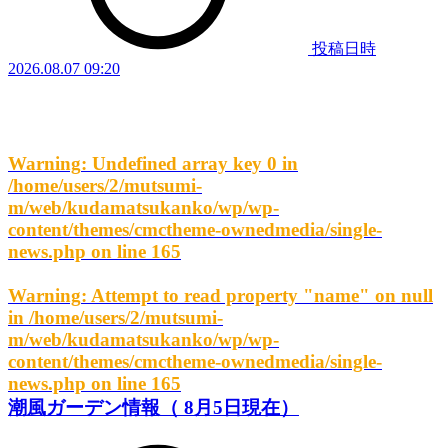
投稿日時
2026.08.07 09:20
Warning
: Undefined array key 0 in
/home/users/2/mutsumi-
m/web/kudamatsukanko/wp/wp-
content/themes/cmctheme-ownedmedia/single-
news.php
on line
165
Warning
: Attempt to read property "name" on null
in
/home/users/2/mutsumi-
m/web/kudamatsukanko/wp/wp-
content/themes/cmctheme-ownedmedia/single-
news.php
on line
165
潮風ガーデン情報（ 8月5日現在）