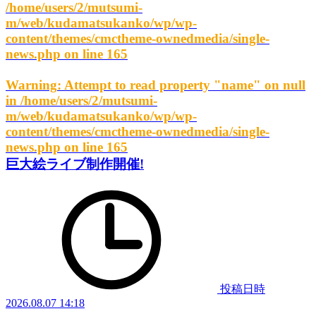
/home/users/2/mutsumi-
m/web/kudamatsukanko/wp/wp-
content/themes/cmctheme-ownedmedia/single-
news.php
on line
165
Warning
: Attempt to read property "name" on null
in
/home/users/2/mutsumi-
m/web/kudamatsukanko/wp/wp-
content/themes/cmctheme-ownedmedia/single-
news.php
on line
165
巨大絵ライブ制作開催!
投稿日時
2026.08.07 14:18