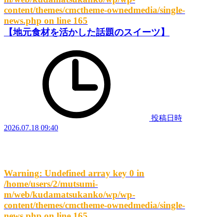
content/themes/cmctheme-ownedmedia/single-
news.php
on line
165
【地元食材を活かした話題のスイーツ】
投稿日時
2026.07.18 09:40
Warning
: Undefined array key 0 in
/home/users/2/mutsumi-
m/web/kudamatsukanko/wp/wp-
content/themes/cmctheme-ownedmedia/single-
news.php
on line
165