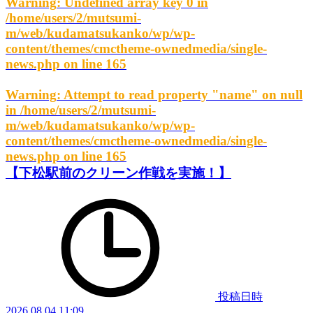
Warning
: Undefined array key 0 in
/home/users/2/mutsumi-
m/web/kudamatsukanko/wp/wp-
content/themes/cmctheme-ownedmedia/single-
news.php
on line
165
Warning
: Attempt to read property "name" on null
in
/home/users/2/mutsumi-
m/web/kudamatsukanko/wp/wp-
content/themes/cmctheme-ownedmedia/single-
news.php
on line
165
【下松駅前のクリーン作戦を実施！】
投稿日時
2026.08.04 11:09