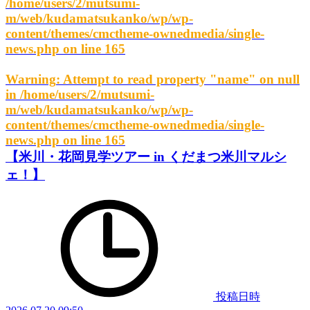
/home/users/2/mutsumi-
m/web/kudamatsukanko/wp/wp-
content/themes/cmctheme-ownedmedia/single-
news.php
on line
165
Warning
: Attempt to read property "name" on null
in
/home/users/2/mutsumi-
m/web/kudamatsukanko/wp/wp-
content/themes/cmctheme-ownedmedia/single-
news.php
on line
165
【米川・花岡見学ツアー in くだまつ米川マルシ
ェ！】
投稿日時