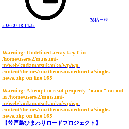
投稿日時
2026.07.18 14:32
Warning
: Undefined array key 0 in
/home/users/2/mutsumi-
m/web/kudamatsukanko/wp/wp-
content/themes/cmctheme-ownedmedia/single-
news.php
on line
165
Warning
: Attempt to read property "name" on null
in
/home/users/2/mutsumi-
m/web/kudamatsukanko/wp/wp-
content/themes/cmctheme-ownedmedia/single-
news.php
on line
165
【笠戸島ひまわりロードプロジェクト】