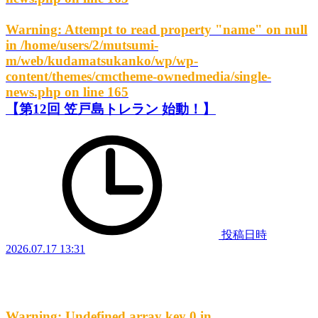
Warning
: Attempt to read property "name" on null
in
/home/users/2/mutsumi-
m/web/kudamatsukanko/wp/wp-
content/themes/cmctheme-ownedmedia/single-
news.php
on line
165
【第12回 笠戸島トレラン 始動！】
投稿日時
2026.07.17 13:31
Warning
: Undefined array key 0 in