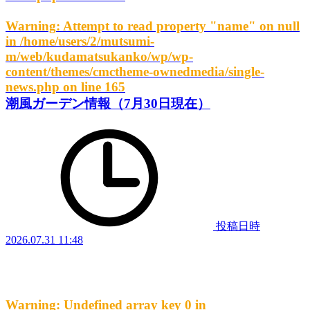
Warning
: Attempt to read property "name" on null
in
/home/users/2/mutsumi-
m/web/kudamatsukanko/wp/wp-
content/themes/cmctheme-ownedmedia/single-
news.php
on line
165
潮風ガーデン情報（7月30日現在）
投稿日時
2026.07.31 11:48
Warning
: Undefined array key 0 in