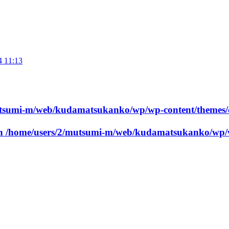
4 11:13
utsumi-m/web/kudamatsukanko/wp/wp-content/themes/
in
/home/users/2/mutsumi-m/web/kudamatsukanko/wp/w