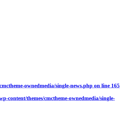
cmctheme-ownedmedia/single-news.php
on line
165
p-content/themes/cmctheme-ownedmedia/single-