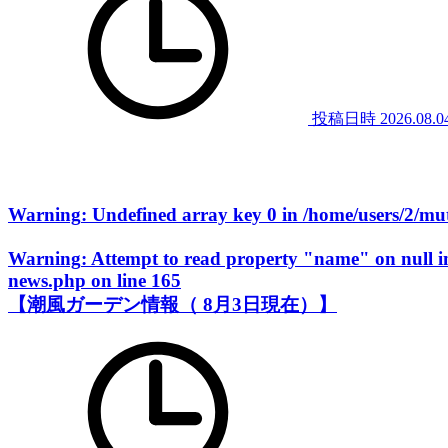
投稿日時
2026.08.0
Warning
: Undefined array key 0 in
/home/users/2/m
Warning
: Attempt to read property "name" on null 
news.php
on line
165
【潮風ガーデン情報（ 8月3日現在）】