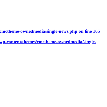
cmctheme-ownedmedia/single-news.php
on line
165
p-content/themes/cmctheme-ownedmedia/single-