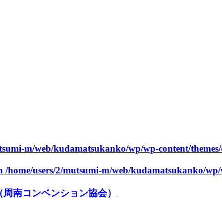
utsumi-m/web/kudamatsukanko/wp/wp-content/themes/
in
/home/users/2/mutsumi-m/web/kudamatsukanko/wp/w
（周南コンベンション協会）