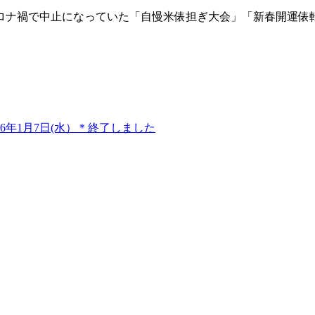
。
ロナ禍で中止になっていた「自慢米俵担ぎ大会」「新春開運俵
年1月7日(水）＊終了しました