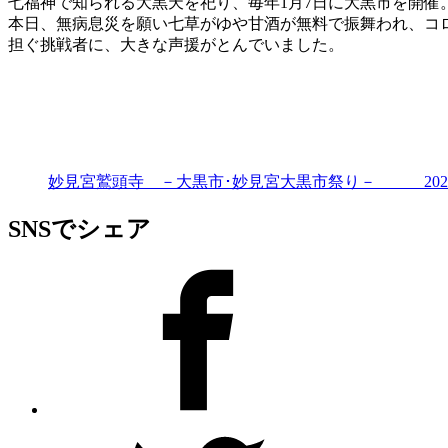
七福神で知られる大黒天を祀り、毎年1月7日に大黒市を開催
本日、無病息災を願い七草がゆや甘酒が無料で振舞われ、コ
担ぐ挑戦者に、大きな声援がとんでいました。
妙見宮鷲頭寺 －大黒市･妙見宮大黒市祭り－ 2026
SNSでシェア