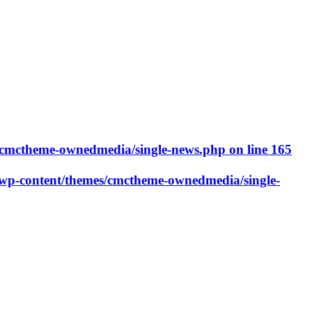
cmctheme-ownedmedia/single-news.php
on line
165
p-content/themes/cmctheme-ownedmedia/single-