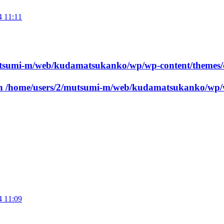
4 11:11
utsumi-m/web/kudamatsukanko/wp/wp-content/themes/
in
/home/users/2/mutsumi-m/web/kudamatsukanko/wp/w
4 11:09