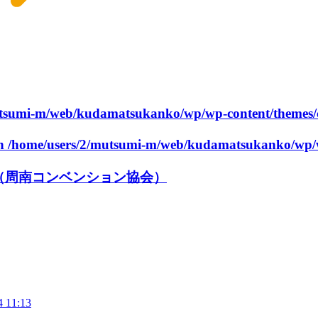
utsumi-m/web/kudamatsukanko/wp/wp-content/themes/
in
/home/users/2/mutsumi-m/web/kudamatsukanko/wp/w
（周南コンベンション協会）
4 11:13