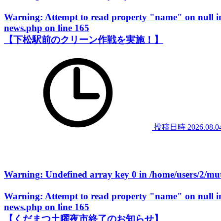
Warning
: Attempt to read property "name" on null 
news.php
on line
165
【下松駅前のクリーン作戦を実施！】
投稿日時
2026.08.0
Warning
: Undefined array key 0 in
/home/users/2/m
Warning
: Attempt to read property "name" on null 
news.php
on line
165
【くだまつ土曜夜市終了のお知らせ】