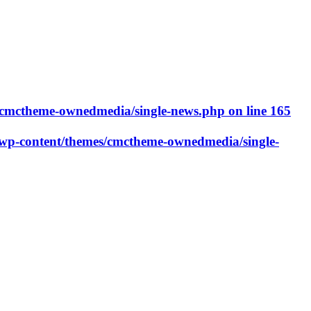
cmctheme-ownedmedia/single-news.php
on line
165
p-content/themes/cmctheme-ownedmedia/single-