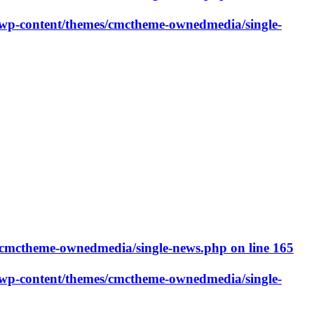
p-content/themes/cmctheme-ownedmedia/single-
cmctheme-ownedmedia/single-news.php
on line
165
p-content/themes/cmctheme-ownedmedia/single-