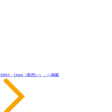
HIMA－Omoi（島想い）」へ掲載