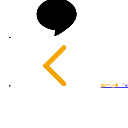
前の記事
「S