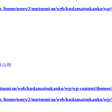
in
/home/users/2/mutsumi-m/web/kudamatsukanko/wp/w
4 11:09
utsumi-m/web/kudamatsukanko/wp/wp-content/themes/
in
/home/users/2/mutsumi-m/web/kudamatsukanko/wp/w