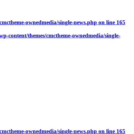
cmctheme-ownedmedia/single-news.php
on line
165
p-content/themes/cmctheme-ownedmedia/single-
cmctheme-ownedmedia/single-news.php
on line
165