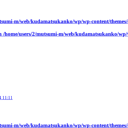
utsumi-m/web/kudamatsukanko/wp/wp-content/themes/
in
/home/users/2/mutsumi-m/web/kudamatsukanko/wp/w
4 11:11
utsumi-m/web/kudamatsukanko/wp/wp-content/themes/