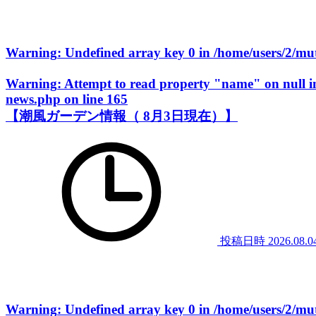
Warning
: Undefined array key 0 in
/home/users/2/m
Warning
: Attempt to read property "name" on null 
news.php
on line
165
【潮風ガーデン情報（ 8月3日現在）】
投稿日時
2026.08.0
Warning
: Undefined array key 0 in
/home/users/2/m