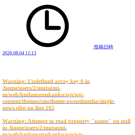
投稿日時
2026.08.04 11:13
Warning
: Undefined array key 0 in
/home/users/2/mutsumi-
m/web/kudamatsukanko/wp/wp-
content/themes/cmctheme-ownedmedia/single-
news.php
on line
165
Warning
: Attempt to read property "name" on null
in
/home/users/2/mutsumi-
m/web/kudamatsukanko/wp/wp-