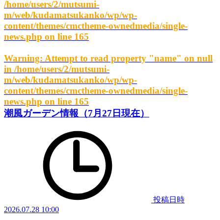
/home/users/2/mutsumi-
m/web/kudamatsukanko/wp/wp-
content/themes/cmctheme-ownedmedia/single-
news.php
on line
165
Warning
: Attempt to read property "name" on null
in
/home/users/2/mutsumi-
m/web/kudamatsukanko/wp/wp-
content/themes/cmctheme-ownedmedia/single-
news.php
on line
165
潮風ガーデン情報（7月27日現在）
投稿日時
2026.07.28 10:00