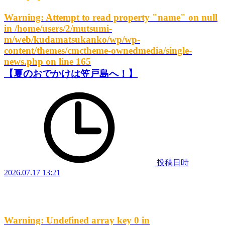
Warning
: Attempt to read property "name" on null
in
/home/users/2/mutsumi-
m/web/kudamatsukanko/wp/wp-
content/themes/cmctheme-ownedmedia/single-
news.php
on line
165
【夏のおでかけは笠戸島へ！】
投稿日時
2026.07.17 13:21
Warning
: Undefined array key 0 in