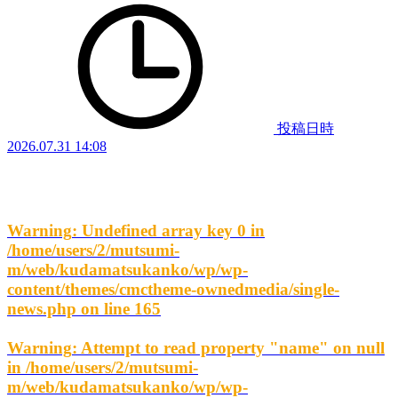
投稿日時
2026.07.31 14:08
Warning
: Undefined array key 0 in
/home/users/2/mutsumi-
m/web/kudamatsukanko/wp/wp-
content/themes/cmctheme-ownedmedia/single-
news.php
on line
165
Warning
: Attempt to read property "name" on null
in
/home/users/2/mutsumi-
m/web/kudamatsukanko/wp/wp-