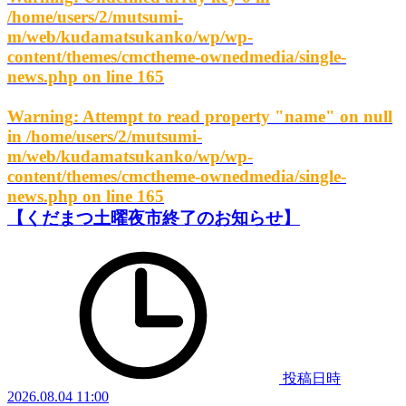
/home/users/2/mutsumi-
m/web/kudamatsukanko/wp/wp-
content/themes/cmctheme-ownedmedia/single-
news.php
on line
165
Warning
: Attempt to read property "name" on null
in
/home/users/2/mutsumi-
m/web/kudamatsukanko/wp/wp-
content/themes/cmctheme-ownedmedia/single-
news.php
on line
165
【くだまつ土曜夜市終了のお知らせ】
投稿日時
2026.08.04 11:00