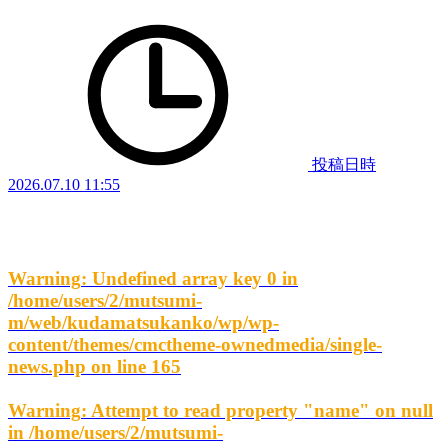
投稿日時
2026.07.10 11:55
Warning
: Undefined array key 0 in
/home/users/2/mutsumi-
m/web/kudamatsukanko/wp/wp-
content/themes/cmctheme-ownedmedia/single-
news.php
on line
165
Warning
: Attempt to read property "name" on null
in
/home/users/2/mutsumi-