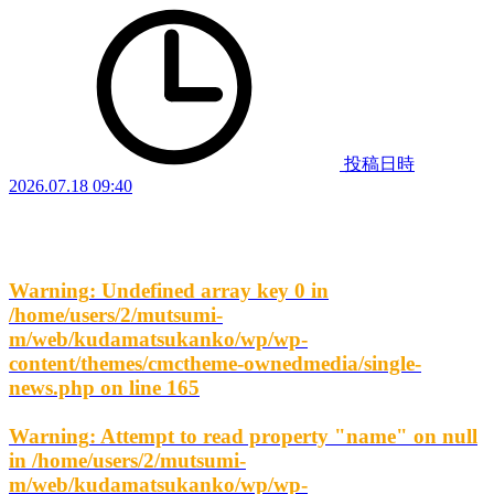
投稿日時
2026.07.18 09:40
Warning
: Undefined array key 0 in
/home/users/2/mutsumi-
m/web/kudamatsukanko/wp/wp-
content/themes/cmctheme-ownedmedia/single-
news.php
on line
165
Warning
: Attempt to read property "name" on null
in
/home/users/2/mutsumi-
m/web/kudamatsukanko/wp/wp-