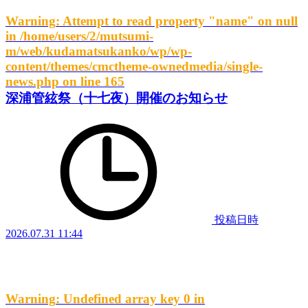
Warning
: Attempt to read property "name" on null
in
/home/users/2/mutsumi-
m/web/kudamatsukanko/wp/wp-
content/themes/cmctheme-ownedmedia/single-
news.php
on line
165
深浦管絃祭（十七夜）開催のお知らせ
投稿日時
2026.07.31 11:44
Warning
: Undefined array key 0 in