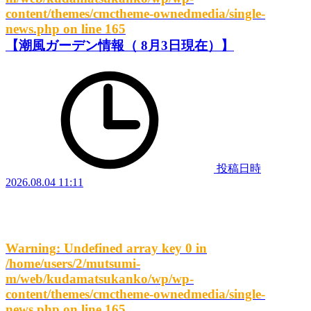
content/themes/cmctheme-ownedmedia/single-
news.php
on line
165
【潮風ガーデン情報（ 8月3日現在）】
投稿日時
2026.08.04 11:11
Warning
: Undefined array key 0 in
/home/users/2/mutsumi-
m/web/kudamatsukanko/wp/wp-
content/themes/cmctheme-ownedmedia/single-
news.php
on line
165