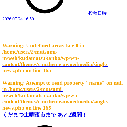
投稿日時
2026.07.24 16:59
Warning
: Undefined array key 0 in
/home/users/2/mutsumi-
m/web/kudamatsukanko/wp/wp-
content/themes/cmctheme-ownedmedia/single-
news.php
on line
165
Warning
: Attempt to read property "name" on null
in
/home/users/2/mutsumi-
m/web/kudamatsukanko/wp/wp-
content/themes/cmctheme-ownedmedia/single-
news.php
on line
165
くだまつ土曜夜市まで あと2週間！