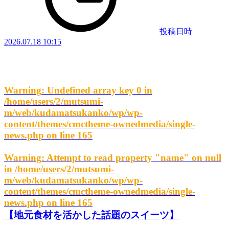
投稿日時
2026.07.18 10:15
Warning
: Undefined array key 0 in
/home/users/2/mutsumi-
m/web/kudamatsukanko/wp/wp-
content/themes/cmctheme-ownedmedia/single-
news.php
on line
165
Warning
: Attempt to read property "name" on null
in
/home/users/2/mutsumi-
m/web/kudamatsukanko/wp/wp-
content/themes/cmctheme-ownedmedia/single-
news.php
on line
165
【地元食材を活かした話題のスイーツ】