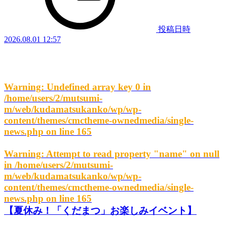
投稿日時
2026.08.01 12:57
Warning
: Undefined array key 0 in
/home/users/2/mutsumi-
m/web/kudamatsukanko/wp/wp-
content/themes/cmctheme-ownedmedia/single-
news.php
on line
165
Warning
: Attempt to read property "name" on null
in
/home/users/2/mutsumi-
m/web/kudamatsukanko/wp/wp-
content/themes/cmctheme-ownedmedia/single-
news.php
on line
165
【夏休み！「くだまつ」お楽しみイベント】