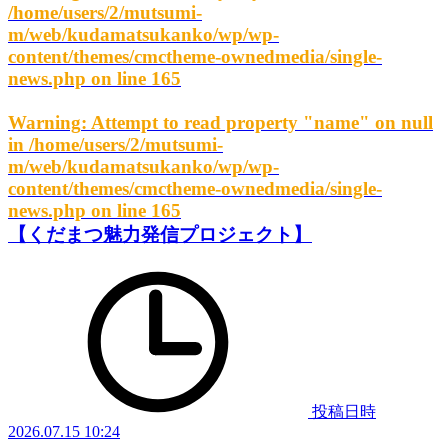
/home/users/2/mutsumi-
m/web/kudamatsukanko/wp/wp-
content/themes/cmctheme-ownedmedia/single-
news.php
on line
165
Warning
: Attempt to read property "name" on null
in
/home/users/2/mutsumi-
m/web/kudamatsukanko/wp/wp-
content/themes/cmctheme-ownedmedia/single-
news.php
on line
165
【くだまつ魅力発信プロジェクト】
投稿日時
2026.07.15 10:24