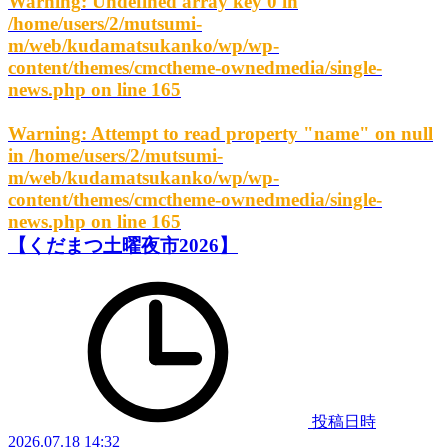
Warning
: Undefined array key 0 in
/home/users/2/mutsumi-
m/web/kudamatsukanko/wp/wp-
content/themes/cmctheme-ownedmedia/single-
news.php
on line
165
Warning
: Attempt to read property "name" on null
in
/home/users/2/mutsumi-
m/web/kudamatsukanko/wp/wp-
content/themes/cmctheme-ownedmedia/single-
news.php
on line
165
【くだまつ土曜夜市2026】
投稿日時
2026.07.18 14:32