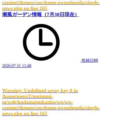
content/themes/cmctheme-ownedmedia/single-
news.php
on line
165
潮風ガーデン情報（7月30日現在）
投稿日時
2026.07.31 11:48
Warning
: Undefined array key 0 in
/home/users/2/mutsumi-
m/web/kudamatsukanko/wp/wp-
content/themes/cmctheme-ownedmedia/single-
news.php
on line
165