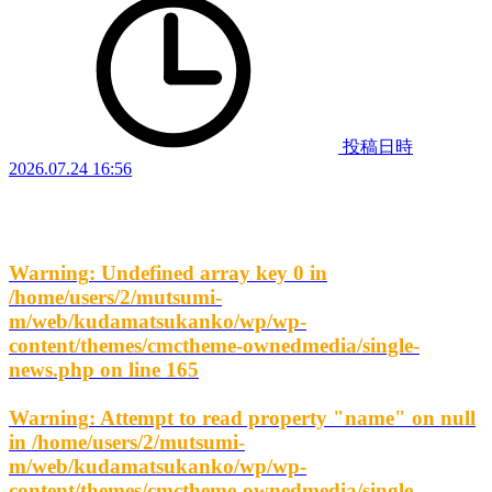
投稿日時
2026.07.24 16:56
Warning
: Undefined array key 0 in
/home/users/2/mutsumi-
m/web/kudamatsukanko/wp/wp-
content/themes/cmctheme-ownedmedia/single-
news.php
on line
165
Warning
: Attempt to read property "name" on null
in
/home/users/2/mutsumi-
m/web/kudamatsukanko/wp/wp-
content/themes/cmctheme-ownedmedia/single-