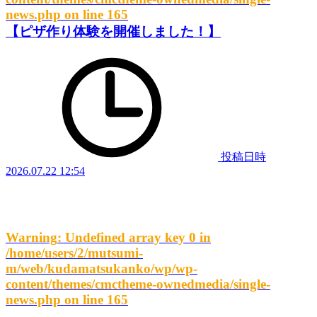
news.php
on line
165
【ピザ作り体験を開催しました！】
投稿日時
2026.07.22 12:54
Warning
: Undefined array key 0 in
/home/users/2/mutsumi-
m/web/kudamatsukanko/wp/wp-
content/themes/cmctheme-ownedmedia/single-
news.php
on line
165