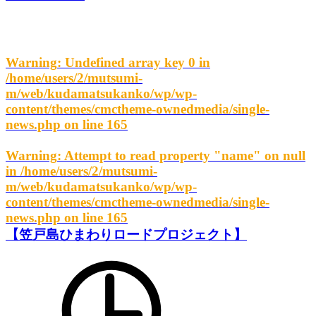
Warning
: Undefined array key 0 in
/home/users/2/mutsumi-
m/web/kudamatsukanko/wp/wp-
content/themes/cmctheme-ownedmedia/single-
news.php
on line
165
Warning
: Attempt to read property "name" on null
in
/home/users/2/mutsumi-
m/web/kudamatsukanko/wp/wp-
content/themes/cmctheme-ownedmedia/single-
news.php
on line
165
【笠戸島ひまわりロードプロジェクト】