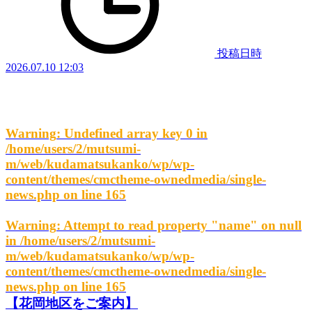
投稿日時
2026.07.10 12:03
Warning
: Undefined array key 0 in
/home/users/2/mutsumi-
m/web/kudamatsukanko/wp/wp-
content/themes/cmctheme-ownedmedia/single-
news.php
on line
165
Warning
: Attempt to read property "name" on null
in
/home/users/2/mutsumi-
m/web/kudamatsukanko/wp/wp-
content/themes/cmctheme-ownedmedia/single-
news.php
on line
165
【花岡地区をご案内】