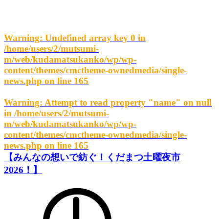
Warning
: Undefined array key 0 in
/home/users/2/mutsumi-
m/web/kudamatsukanko/wp/wp-
content/themes/cmctheme-ownedmedia/single-
news.php
on line
165
Warning
: Attempt to read property "name" on null
in
/home/users/2/mutsumi-
m/web/kudamatsukanko/wp/wp-
content/themes/cmctheme-ownedmedia/single-
news.php
on line
165
【みんなの想いで紡ぐ！くだまつ土曜夜市
2026！】