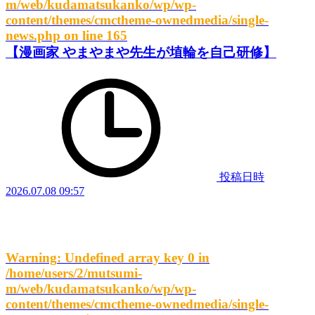
m/web/kudamatsukanko/wp/wp-
content/themes/cmctheme-ownedmedia/single-
news.php
on line
165
【漫画家 やまやまや先生が埴輪を自己研修】
投稿日時
2026.07.08 09:57
Warning
: Undefined array key 0 in
/home/users/2/mutsumi-
m/web/kudamatsukanko/wp/wp-
content/themes/cmctheme-ownedmedia/single-