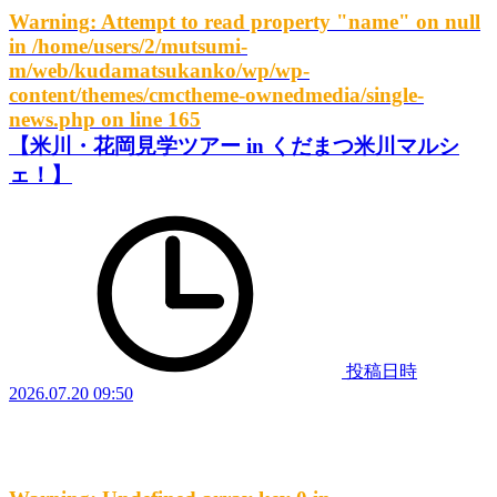
Warning
: Attempt to read property "name" on null
in
/home/users/2/mutsumi-
m/web/kudamatsukanko/wp/wp-
content/themes/cmctheme-ownedmedia/single-
news.php
on line
165
【米川・花岡見学ツアー in くだまつ米川マルシ
ェ！】
投稿日時
2026.07.20 09:50