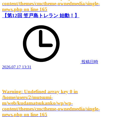
content/themes/cmctheme-ownedmedia/single-
news.php
on line
165
【第12回 笠戸島トレラン 始動！】
投稿日時
2026.07.17 13:31
Warning
: Undefined array key 0 in
/home/users/2/mutsumi-
m/web/kudamatsukanko/wp/wp-
content/themes/cmctheme-ownedmedia/single-
news.php
on line
165