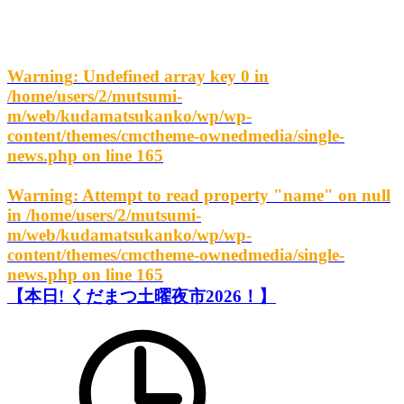
Warning
: Undefined array key 0 in
/home/users/2/mutsumi-
m/web/kudamatsukanko/wp/wp-
content/themes/cmctheme-ownedmedia/single-
news.php
on line
165
Warning
: Attempt to read property "name" on null
in
/home/users/2/mutsumi-
m/web/kudamatsukanko/wp/wp-
content/themes/cmctheme-ownedmedia/single-
news.php
on line
165
【本日! くだまつ土曜夜市2026！】