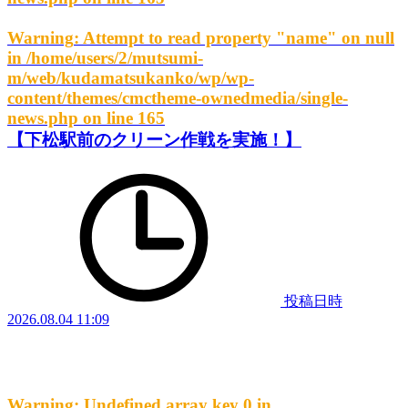
Warning
: Attempt to read property "name" on null
in
/home/users/2/mutsumi-
m/web/kudamatsukanko/wp/wp-
content/themes/cmctheme-ownedmedia/single-
news.php
on line
165
【下松駅前のクリーン作戦を実施！】
投稿日時
2026.08.04 11:09
Warning
: Undefined array key 0 in