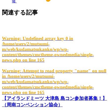
催
関連する記事
Warning
: Undefined array key 0 in
/home/users/2/mutsumi-
m/web/kudamatsukanko/wp/wp-
content/themes/cmctheme-ownedmedia/single-
news.php
on line
165
Warning
: Attempt to read property "name" on null
in
/home/users/2/mutsumi-
m/web/kudamatsukanko/wp/wp-
content/themes/cmctheme-ownedmedia/single-
news.php
on line
165
【アイランドミーツ 大津島 島コン参加者募集！】
（周南コンベンション協会）