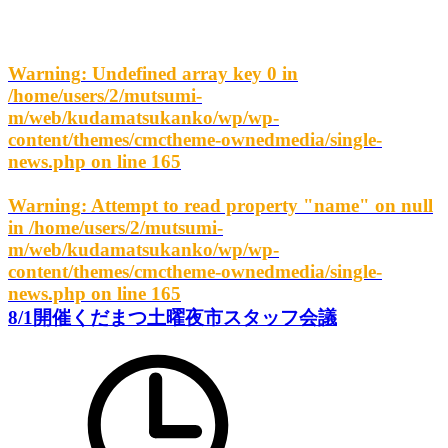
Warning
: Undefined array key 0 in
/home/users/2/mutsumi-
m/web/kudamatsukanko/wp/wp-
content/themes/cmctheme-ownedmedia/single-
news.php
on line
165
Warning
: Attempt to read property "name" on null
in
/home/users/2/mutsumi-
m/web/kudamatsukanko/wp/wp-
content/themes/cmctheme-ownedmedia/single-
news.php
on line
165
8/1開催くだまつ土曜夜市スタッフ会議