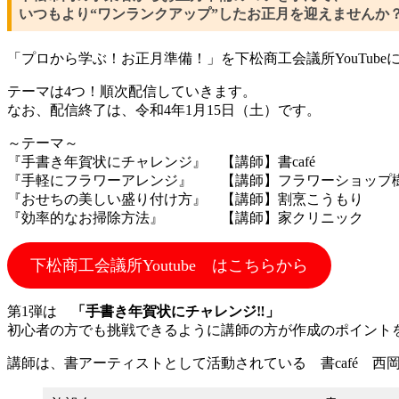
いつもより“ワンランクアップ”したお正月を迎えませんか
「プロから学ぶ！お正月準備！」を下松商工会議所YouTub
テーマは4つ！順次配信していきます。
なお、配信終了は、令和4年1月15日（土）です。
～テーマ～
『手書き年賀状にチャレンジ』 【講師】書café
『手軽にフラワーアレンジ』 【講師】フラワーショップ
『おせちの美しい盛り付け方』 【講師】割烹こうもり
『効率的なお掃除方法』 【講師】家クリニック
下松商工会議所Youtube はこちらから
第1弾は
「手書き年賀状にチャレンジ‼」
初心者の方でも挑戦できるように講師の方が作成のポイント
講師は、書アーティストとして活動されている 書café 西