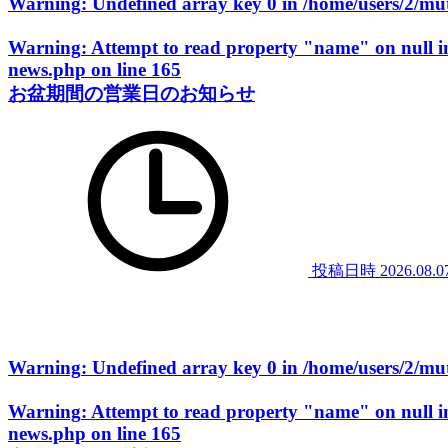
Warning
: Undefined array key 0 in
/home/users/2/m
Warning
: Attempt to read property "name" on null 
news.php
on line
165
お盆期間の営業日のお知らせ
投稿日時
2026.08.0
Warning
: Undefined array key 0 in
/home/users/2/m
Warning
: Attempt to read property "name" on null 
news.php
on line
165