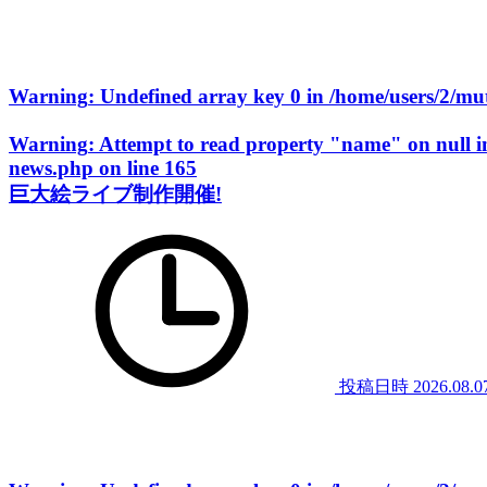
Warning
: Undefined array key 0 in
/home/users/2/m
Warning
: Attempt to read property "name" on null 
news.php
on line
165
巨大絵ライブ制作開催!
投稿日時
2026.08.0