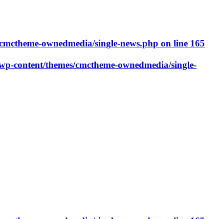
cmctheme-ownedmedia/single-news.php
on line
165
p-content/themes/cmctheme-ownedmedia/single-