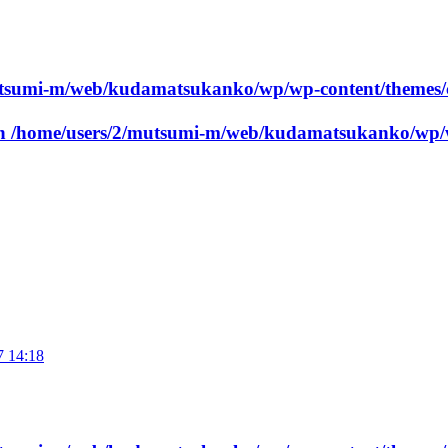
utsumi-m/web/kudamatsukanko/wp/wp-content/themes/
in
/home/users/2/mutsumi-m/web/kudamatsukanko/wp/w
7 14:18