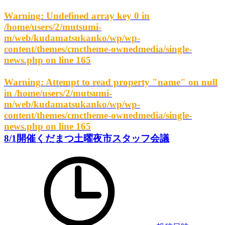
Warning
: Undefined array key 0 in
/home/users/2/mutsumi-
m/web/kudamatsukanko/wp/wp-
content/themes/cmctheme-ownedmedia/single-
news.php
on line
165
Warning
: Attempt to read property "name" on null
in
/home/users/2/mutsumi-
m/web/kudamatsukanko/wp/wp-
content/themes/cmctheme-ownedmedia/single-
news.php
on line
165
8/1開催くだまつ土曜夜市スタッフ会議