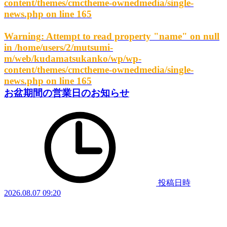
content/themes/cmctheme-ownedmedia/single-
news.php
on line
165
Warning
: Attempt to read property "name" on null
in
/home/users/2/mutsumi-
m/web/kudamatsukanko/wp/wp-
content/themes/cmctheme-ownedmedia/single-
news.php
on line
165
お盆期間の営業日のお知らせ
投稿日時
2026.08.07 09:20