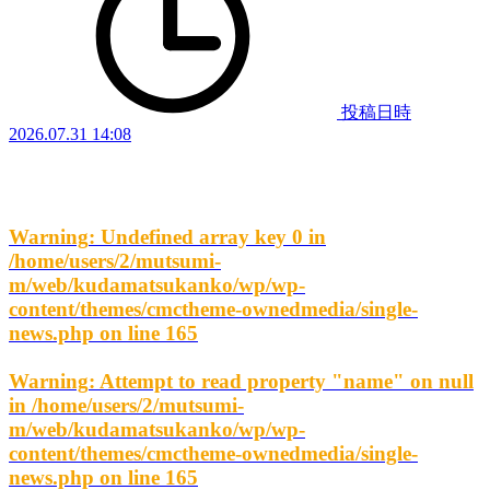
投稿日時
2026.07.31 14:08
Warning
: Undefined array key 0 in
/home/users/2/mutsumi-
m/web/kudamatsukanko/wp/wp-
content/themes/cmctheme-ownedmedia/single-
news.php
on line
165
Warning
: Attempt to read property "name" on null
in
/home/users/2/mutsumi-
m/web/kudamatsukanko/wp/wp-
content/themes/cmctheme-ownedmedia/single-
news.php
on line
165