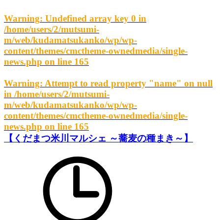
Warning
: Undefined array key 0 in
/home/users/2/mutsumi-
m/web/kudamatsukanko/wp/wp-
content/themes/cmctheme-ownedmedia/single-
news.php
on line
165
Warning
: Attempt to read property "name" on null
in
/home/users/2/mutsumi-
m/web/kudamatsukanko/wp/wp-
content/themes/cmctheme-ownedmedia/single-
news.php
on line
165
【くだまつ米川マルシェ ～蕎麦の種まき～】