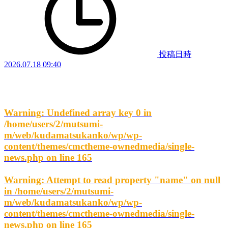
投稿日時
2026.07.18 09:40
Warning
: Undefined array key 0 in
/home/users/2/mutsumi-
m/web/kudamatsukanko/wp/wp-
content/themes/cmctheme-ownedmedia/single-
news.php
on line
165
Warning
: Attempt to read property "name" on null
in
/home/users/2/mutsumi-
m/web/kudamatsukanko/wp/wp-
content/themes/cmctheme-ownedmedia/single-
news.php
on line
165