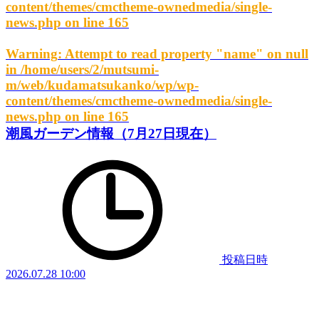
content/themes/cmctheme-ownedmedia/single-
news.php
on line
165
Warning
: Attempt to read property "name" on null
in
/home/users/2/mutsumi-
m/web/kudamatsukanko/wp/wp-
content/themes/cmctheme-ownedmedia/single-
news.php
on line
165
潮風ガーデン情報（7月27日現在）
投稿日時
2026.07.28 10:00