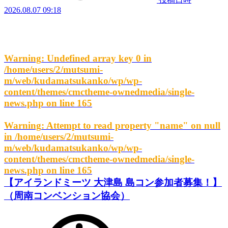
2026.08.07 09:18
Warning
: Undefined array key 0 in
/home/users/2/mutsumi-
m/web/kudamatsukanko/wp/wp-
content/themes/cmctheme-ownedmedia/single-
news.php
on line
165
Warning
: Attempt to read property "name" on null
in
/home/users/2/mutsumi-
m/web/kudamatsukanko/wp/wp-
content/themes/cmctheme-ownedmedia/single-
news.php
on line
165
【アイランドミーツ 大津島 島コン参加者募集！】
（周南コンベンション協会）