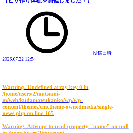
【ピザ作り体験を開催しました！】
投稿日時
2026.07.22 12:54
Warning
: Undefined array key 0 in
/home/users/2/mutsumi-
m/web/kudamatsukanko/wp/wp-
content/themes/cmctheme-ownedmedia/single-
news.php
on line
165
Warning
: Attempt to read property "name" on null
in
/home/users/2/mutsumi-