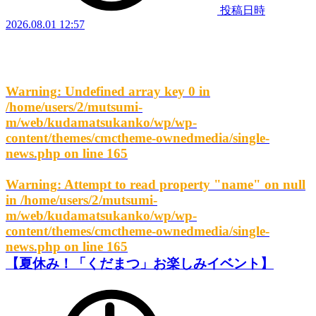
投稿日時
2026.08.01 12:57
Warning
: Undefined array key 0 in
/home/users/2/mutsumi-
m/web/kudamatsukanko/wp/wp-
content/themes/cmctheme-ownedmedia/single-
news.php
on line
165
Warning
: Attempt to read property "name" on null
in
/home/users/2/mutsumi-
m/web/kudamatsukanko/wp/wp-
content/themes/cmctheme-ownedmedia/single-
news.php
on line
165
【夏休み！「くだまつ」お楽しみイベント】