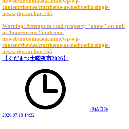
m/web/kudamatsukanko/wp/wp-
content/themes/cmctheme-ownedmedia/single-
news.php
on line
165
Warning
: Attempt to read property "name" on null
in
/home/users/2/mutsumi-
m/web/kudamatsukanko/wp/wp-
content/themes/cmctheme-ownedmedia/single-
news.php
on line
165
【くだまつ土曜夜市2026】
投稿日時
2026.07.18 14:32