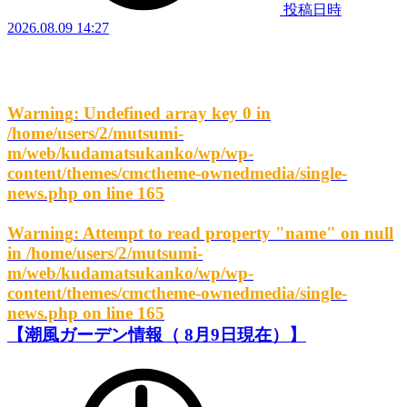
投稿日時
2026.08.09 14:27
Warning
: Undefined array key 0 in
/home/users/2/mutsumi-
m/web/kudamatsukanko/wp/wp-
content/themes/cmctheme-ownedmedia/single-
news.php
on line
165
Warning
: Attempt to read property "name" on null
in
/home/users/2/mutsumi-
m/web/kudamatsukanko/wp/wp-
content/themes/cmctheme-ownedmedia/single-
news.php
on line
165
【潮風ガーデン情報（ 8月9日現在）】