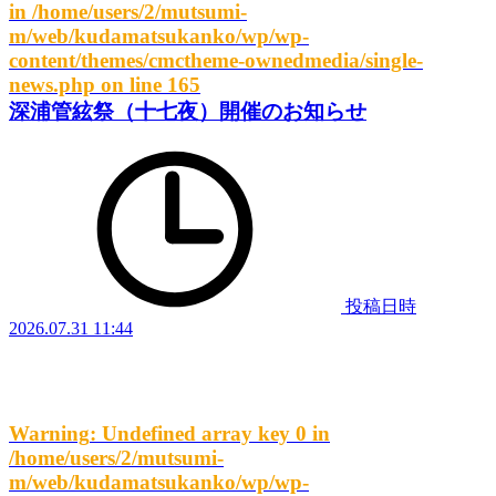
in
/home/users/2/mutsumi-
m/web/kudamatsukanko/wp/wp-
content/themes/cmctheme-ownedmedia/single-
news.php
on line
165
深浦管絃祭（十七夜）開催のお知らせ
投稿日時
2026.07.31 11:44
Warning
: Undefined array key 0 in
/home/users/2/mutsumi-
m/web/kudamatsukanko/wp/wp-