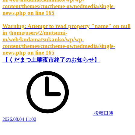
content/themes/cmctheme-ownedmedia/single-
news.php
on line
165
Warning
: Attempt to read property "name" on null
in
/home/users/2/mutsumi-
m/web/kudamatsukanko/wp/wp-
content/themes/cmctheme-ownedmedia/single-
news.php
on line
165
【くだまつ土曜夜市終了のお知らせ】
投稿日時
2026.08.04 11:00