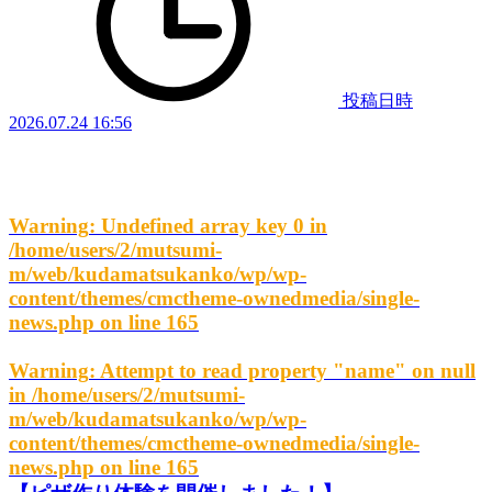
投稿日時
2026.07.24 16:56
Warning
: Undefined array key 0 in
/home/users/2/mutsumi-
m/web/kudamatsukanko/wp/wp-
content/themes/cmctheme-ownedmedia/single-
news.php
on line
165
Warning
: Attempt to read property "name" on null
in
/home/users/2/mutsumi-
m/web/kudamatsukanko/wp/wp-
content/themes/cmctheme-ownedmedia/single-
news.php
on line
165