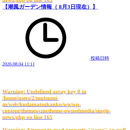
【潮風ガーデン情報（ 8月3日現在）】
投稿日時
2026.08.04 11:11
Warning
: Undefined array key 0 in
/home/users/2/mutsumi-
m/web/kudamatsukanko/wp/wp-
content/themes/cmctheme-ownedmedia/single-
news.php
on line
165
Warning
: Attempt to read property "name" on null