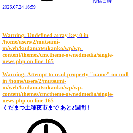
投稿日時
2026.07.24 16:59
Warning
: Undefined array key 0 in
/home/users/2/mutsumi-
m/web/kudamatsukanko/wp/wp-
content/themes/cmctheme-ownedmedia/single-
news.php
on line
165
Warning
: Attempt to read property "name" on null
in
/home/users/2/mutsumi-
m/web/kudamatsukanko/wp/wp-
content/themes/cmctheme-ownedmedia/single-
news.php
on line
165
くだまつ土曜夜市まで あと2週間！