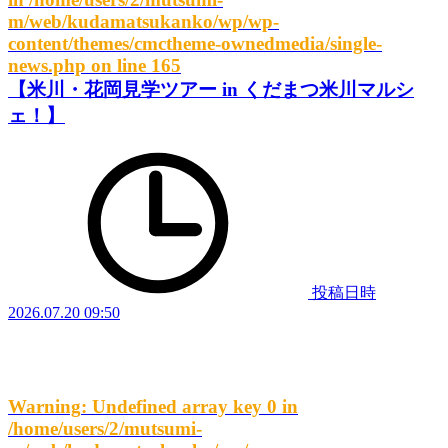
m/web/kudamatsukanko/wp/wp-
content/themes/cmctheme-ownedmedia/single-
news.php
on line
165
【米川・花岡見学ツアー in くだまつ米川マルシ
ェ！】
投稿日時
2026.07.20 09:50
Warning
: Undefined array key 0 in
/home/users/2/mutsumi-