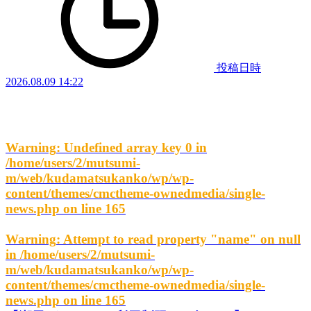
投稿日時
2026.08.09 14:22
Warning
: Undefined array key 0 in
/home/users/2/mutsumi-
m/web/kudamatsukanko/wp/wp-
content/themes/cmctheme-ownedmedia/single-
news.php
on line
165
Warning
: Attempt to read property "name" on null
in
/home/users/2/mutsumi-
m/web/kudamatsukanko/wp/wp-
content/themes/cmctheme-ownedmedia/single-
news.php
on line
165