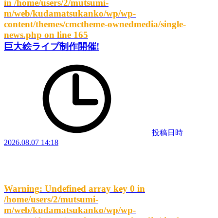
in
/home/users/2/mutsumi-
m/web/kudamatsukanko/wp/wp-
content/themes/cmctheme-ownedmedia/single-
news.php
on line
165
巨大絵ライブ制作開催!
投稿日時
2026.08.07 14:18
Warning
: Undefined array key 0 in
/home/users/2/mutsumi-
m/web/kudamatsukanko/wp/wp-