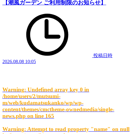
【潮風ガーデン ご利用制限のお知らせ】
投稿日時
2026.08.08 10:05
Warning
: Undefined array key 0 in
/home/users/2/mutsumi-
m/web/kudamatsukanko/wp/wp-
content/themes/cmctheme-ownedmedia/single-
news.php
on line
165
Warning
: Attempt to read property "name" on null