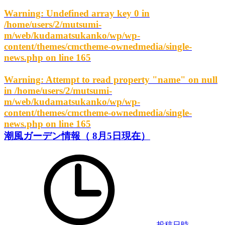
Warning
: Undefined array key 0 in
/home/users/2/mutsumi-
m/web/kudamatsukanko/wp/wp-
content/themes/cmctheme-ownedmedia/single-
news.php
on line
165
Warning
: Attempt to read property "name" on null
in
/home/users/2/mutsumi-
m/web/kudamatsukanko/wp/wp-
content/themes/cmctheme-ownedmedia/single-
news.php
on line
165
潮風ガーデン情報（ 8月5日現在）
投稿日時