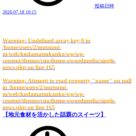
投稿日時
2026.07.18 10:15
Warning
: Undefined array key 0 in
/home/users/2/mutsumi-
m/web/kudamatsukanko/wp/wp-
content/themes/cmctheme-ownedmedia/single-
news.php
on line
165
Warning
: Attempt to read property "name" on null
in
/home/users/2/mutsumi-
m/web/kudamatsukanko/wp/wp-
content/themes/cmctheme-ownedmedia/single-
news.php
on line
165
【地元食材を活かした話題のスイーツ】