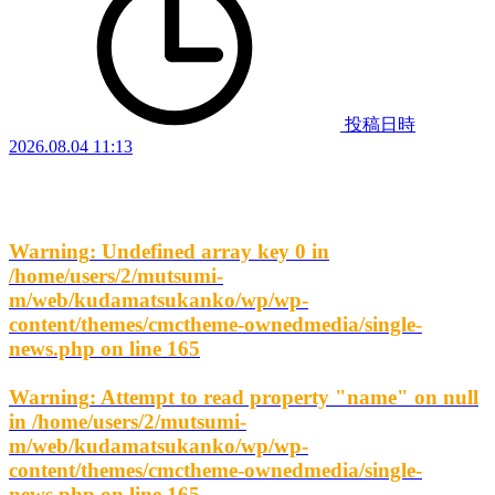
投稿日時
2026.08.04 11:13
Warning
: Undefined array key 0 in
/home/users/2/mutsumi-
m/web/kudamatsukanko/wp/wp-
content/themes/cmctheme-ownedmedia/single-
news.php
on line
165
Warning
: Attempt to read property "name" on null
in
/home/users/2/mutsumi-
m/web/kudamatsukanko/wp/wp-
content/themes/cmctheme-ownedmedia/single-
news.php
on line
165