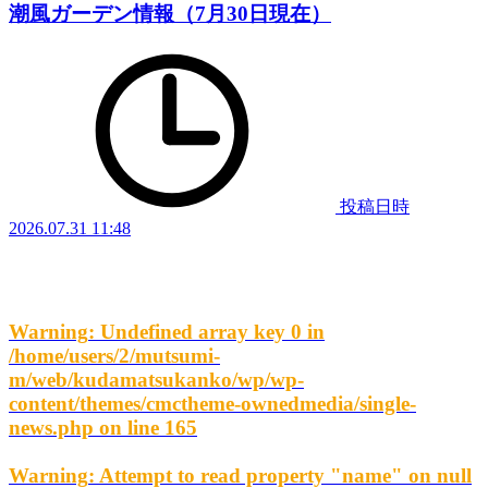
潮風ガーデン情報（7月30日現在）
投稿日時
2026.07.31 11:48
Warning
: Undefined array key 0 in
/home/users/2/mutsumi-
m/web/kudamatsukanko/wp/wp-
content/themes/cmctheme-ownedmedia/single-
news.php
on line
165
Warning
: Attempt to read property "name" on null