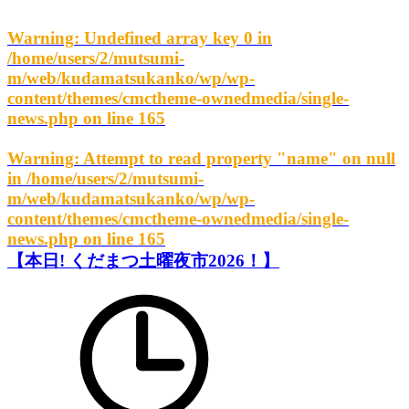
Warning
: Undefined array key 0 in
/home/users/2/mutsumi-
m/web/kudamatsukanko/wp/wp-
content/themes/cmctheme-ownedmedia/single-
news.php
on line
165
Warning
: Attempt to read property "name" on null
in
/home/users/2/mutsumi-
m/web/kudamatsukanko/wp/wp-
content/themes/cmctheme-ownedmedia/single-
news.php
on line
165
【本日! くだまつ土曜夜市2026！】