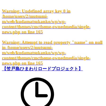
Warning
: Undefined array key 0 in
/home/users/2/mutsumi-
m/web/kudamatsukanko/wp/wp-
content/themes/cmctheme-ownedmedia/single-
news.php
on line
165
Warning
: Attempt to read property "name" on null
in
/home/users/2/mutsumi-
m/web/kudamatsukanko/wp/wp-
content/themes/cmctheme-ownedmedia/single-
news.php
on line
165
【笠戸島ひまわりロードプロジェクト】