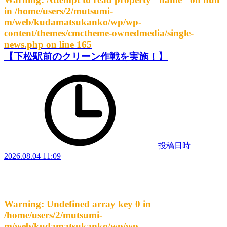
in
/home/users/2/mutsumi-
m/web/kudamatsukanko/wp/wp-
content/themes/cmctheme-ownedmedia/single-
news.php
on line
165
【下松駅前のクリーン作戦を実施！】
投稿日時
2026.08.04 11:09
Warning
: Undefined array key 0 in
/home/users/2/mutsumi-
m/web/kudamatsukanko/wp/wp-