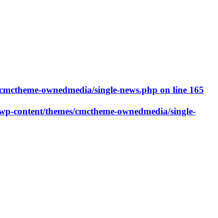
cmctheme-ownedmedia/single-news.php
on line
165
p-content/themes/cmctheme-ownedmedia/single-