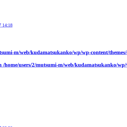
7 14:18
utsumi-m/web/kudamatsukanko/wp/wp-content/themes/
in
/home/users/2/mutsumi-m/web/kudamatsukanko/wp/w