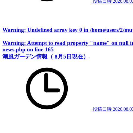
投稿日時
2026.08.0
Warning
: Undefined array key 0 in
/home/users/2/m
Warning
: Attempt to read property "name" on null 
news.php
on line
165
潮風ガーデン情報（ 8月5日現在）
投稿日時
2026.08.0