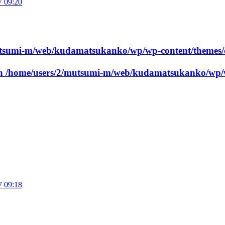
7 09:20
utsumi-m/web/kudamatsukanko/wp/wp-content/themes/
in
/home/users/2/mutsumi-m/web/kudamatsukanko/wp/w
7 09:18