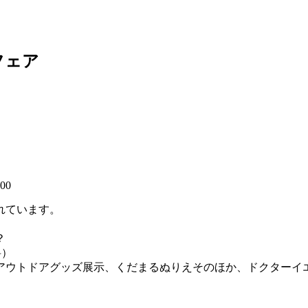
フェア
:00
れています。
？
料）
アウトドアグッズ展示、くだまるぬりえそのほか、ドクターイ