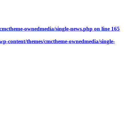
cmctheme-ownedmedia/single-news.php
on line
165
p-content/themes/cmctheme-ownedmedia/single-