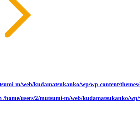
utsumi-m/web/kudamatsukanko/wp/wp-content/themes/
in
/home/users/2/mutsumi-m/web/kudamatsukanko/wp/w