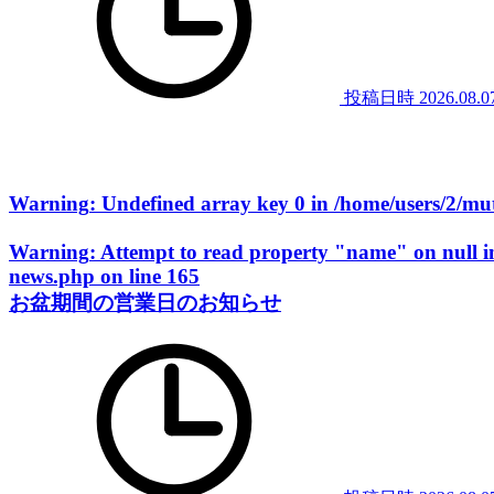
投稿日時
2026.08.0
Warning
: Undefined array key 0 in
/home/users/2/m
Warning
: Attempt to read property "name" on null 
news.php
on line
165
お盆期間の営業日のお知らせ