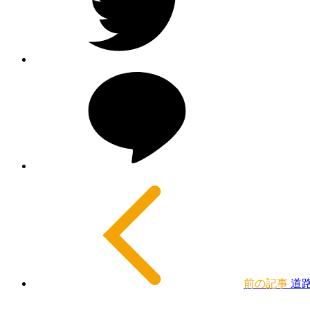
前の記事
道