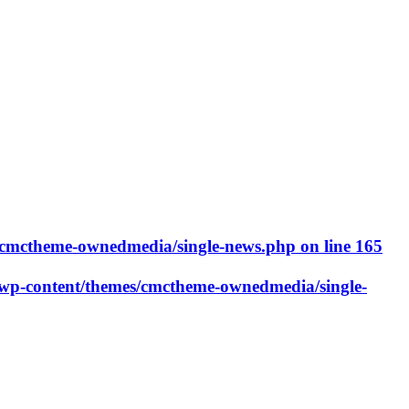
cmctheme-ownedmedia/single-news.php
on line
165
p-content/themes/cmctheme-ownedmedia/single-