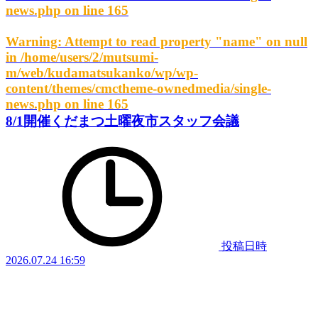
news.php
on line
165
Warning
: Attempt to read property "name" on null
in
/home/users/2/mutsumi-
m/web/kudamatsukanko/wp/wp-
content/themes/cmctheme-ownedmedia/single-
news.php
on line
165
8/1開催くだまつ土曜夜市スタッフ会議
投稿日時
2026.07.24 16:59