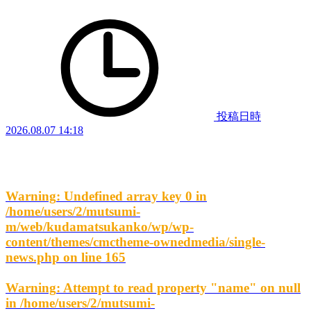
投稿日時
2026.08.07 14:18
Warning
: Undefined array key 0 in
/home/users/2/mutsumi-
m/web/kudamatsukanko/wp/wp-
content/themes/cmctheme-ownedmedia/single-
news.php
on line
165
Warning
: Attempt to read property "name" on null
in
/home/users/2/mutsumi-