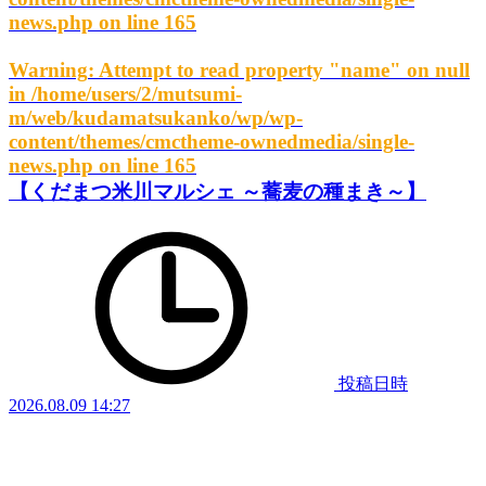
news.php
on line
165
Warning
: Attempt to read property "name" on null
in
/home/users/2/mutsumi-
m/web/kudamatsukanko/wp/wp-
content/themes/cmctheme-ownedmedia/single-
news.php
on line
165
【くだまつ米川マルシェ ～蕎麦の種まき～】
投稿日時
2026.08.09 14:27