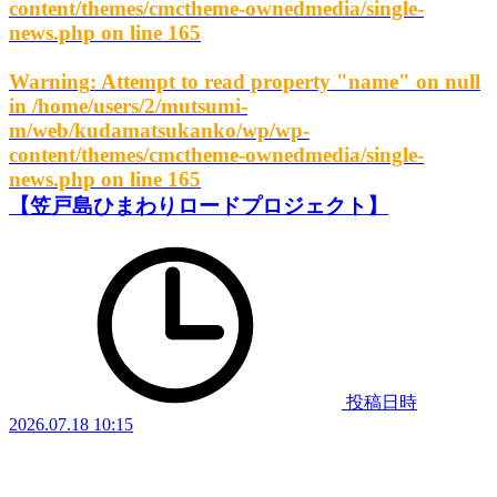
content/themes/cmctheme-ownedmedia/single-
news.php
on line
165
Warning
: Attempt to read property "name" on null
in
/home/users/2/mutsumi-
m/web/kudamatsukanko/wp/wp-
content/themes/cmctheme-ownedmedia/single-
news.php
on line
165
【笠戸島ひまわりロードプロジェクト】
投稿日時
2026.07.18 10:15