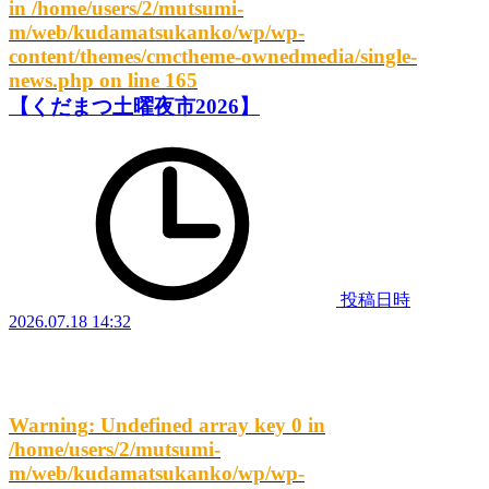
in
/home/users/2/mutsumi-
m/web/kudamatsukanko/wp/wp-
content/themes/cmctheme-ownedmedia/single-
news.php
on line
165
【くだまつ土曜夜市2026】
投稿日時
2026.07.18 14:32
Warning
: Undefined array key 0 in
/home/users/2/mutsumi-
m/web/kudamatsukanko/wp/wp-