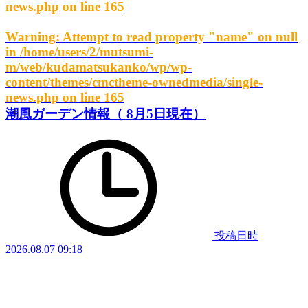
news.php
on line
165
Warning
: Attempt to read property "name" on null
in
/home/users/2/mutsumi-
m/web/kudamatsukanko/wp/wp-
content/themes/cmctheme-ownedmedia/single-
news.php
on line
165
潮風ガーデン情報（ 8月5日現在）
投稿日時
2026.08.07 09:18