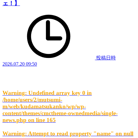
ェ！】
投稿日時
2026.07.20 09:50
Warning
: Undefined array key 0 in
/home/users/2/mutsumi-
m/web/kudamatsukanko/wp/wp-
content/themes/cmctheme-ownedmedia/single-
news.php
on line
165
Warning
: Attempt to read property "name" on null