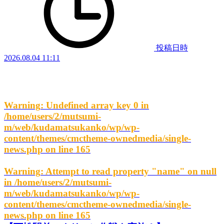
投稿日時
2026.08.04 11:11
Warning
: Undefined array key 0 in
/home/users/2/mutsumi-
m/web/kudamatsukanko/wp/wp-
content/themes/cmctheme-ownedmedia/single-
news.php
on line
165
Warning
: Attempt to read property "name" on null
in
/home/users/2/mutsumi-
m/web/kudamatsukanko/wp/wp-
content/themes/cmctheme-ownedmedia/single-
news.php
on line
165