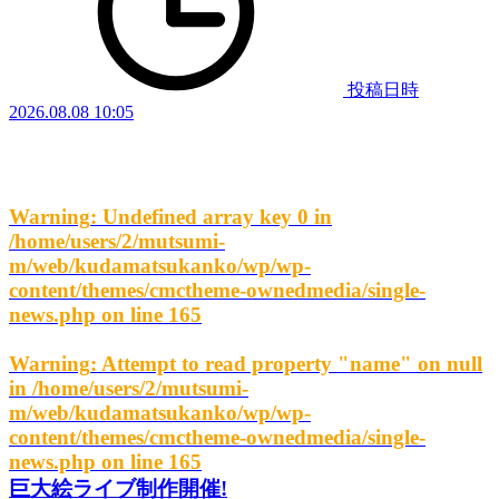
投稿日時
2026.08.08 10:05
Warning
: Undefined array key 0 in
/home/users/2/mutsumi-
m/web/kudamatsukanko/wp/wp-
content/themes/cmctheme-ownedmedia/single-
news.php
on line
165
Warning
: Attempt to read property "name" on null
in
/home/users/2/mutsumi-
m/web/kudamatsukanko/wp/wp-
content/themes/cmctheme-ownedmedia/single-
news.php
on line
165
巨大絵ライブ制作開催!