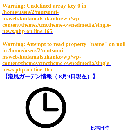
Warning
: Undefined array key 0 in
/home/users/2/mutsumi-
m/web/kudamatsukanko/wp/wp-
content/themes/cmctheme-ownedmedia/single-
news.php
on line
165
Warning
: Attempt to read property "name" on null
in
/home/users/2/mutsumi-
m/web/kudamatsukanko/wp/wp-
content/themes/cmctheme-ownedmedia/single-
news.php
on line
165
【潮風ガーデン情報（ 8月9日現在）】
投稿日時