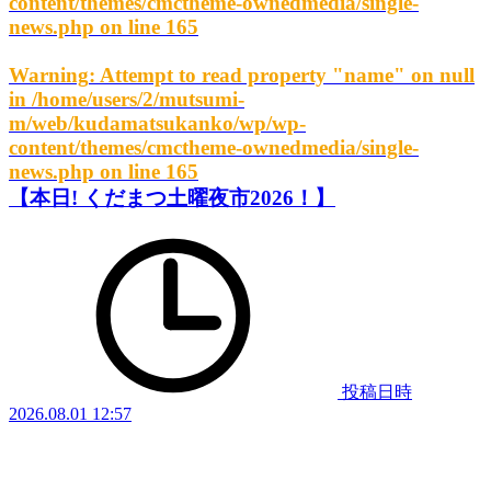
content/themes/cmctheme-ownedmedia/single-
news.php
on line
165
Warning
: Attempt to read property "name" on null
in
/home/users/2/mutsumi-
m/web/kudamatsukanko/wp/wp-
content/themes/cmctheme-ownedmedia/single-
news.php
on line
165
【本日! くだまつ土曜夜市2026！】
投稿日時
2026.08.01 12:57