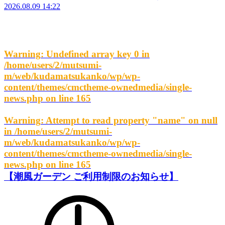
2026.08.09 14:22
Warning
: Undefined array key 0 in
/home/users/2/mutsumi-
m/web/kudamatsukanko/wp/wp-
content/themes/cmctheme-ownedmedia/single-
news.php
on line
165
Warning
: Attempt to read property "name" on null
in
/home/users/2/mutsumi-
m/web/kudamatsukanko/wp/wp-
content/themes/cmctheme-ownedmedia/single-
news.php
on line
165
【潮風ガーデン ご利用制限のお知らせ】