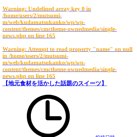
Warning
: Undefined array key 0 in
/home/users/2/mutsumi-
m/web/kudamatsukanko/wp/wp-
content/themes/cmctheme-ownedmedia/single-
news.php
on line
165
Warning
: Attempt to read property "name" on null
in
/home/users/2/mutsumi-
m/web/kudamatsukanko/wp/wp-
content/themes/cmctheme-ownedmedia/single-
news.php
on line
165
【地元食材を活かした話題のスイーツ】