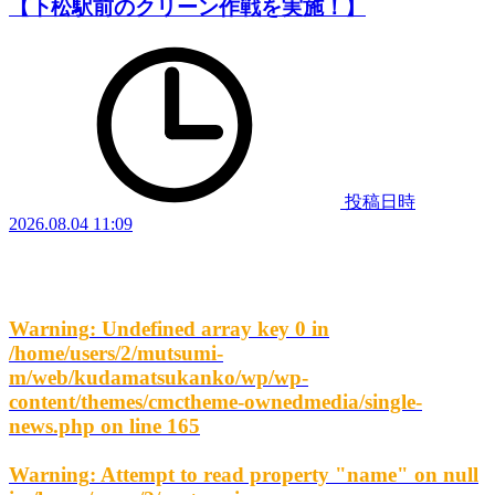
【下松駅前のクリーン作戦を実施！】
投稿日時
2026.08.04 11:09
Warning
: Undefined array key 0 in
/home/users/2/mutsumi-
m/web/kudamatsukanko/wp/wp-
content/themes/cmctheme-ownedmedia/single-
news.php
on line
165
Warning
: Attempt to read property "name" on null