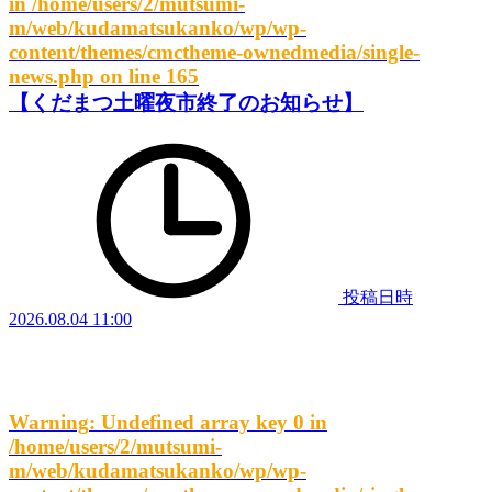
in
/home/users/2/mutsumi-
m/web/kudamatsukanko/wp/wp-
content/themes/cmctheme-ownedmedia/single-
news.php
on line
165
【くだまつ土曜夜市終了のお知らせ】
投稿日時
2026.08.04 11:00
Warning
: Undefined array key 0 in
/home/users/2/mutsumi-
m/web/kudamatsukanko/wp/wp-