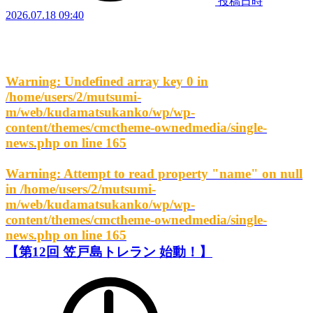
投稿日時
2026.07.18 09:40
Warning
: Undefined array key 0 in
/home/users/2/mutsumi-
m/web/kudamatsukanko/wp/wp-
content/themes/cmctheme-ownedmedia/single-
news.php
on line
165
Warning
: Attempt to read property "name" on null
in
/home/users/2/mutsumi-
m/web/kudamatsukanko/wp/wp-
content/themes/cmctheme-ownedmedia/single-
news.php
on line
165
【第12回 笠戸島トレラン 始動！】