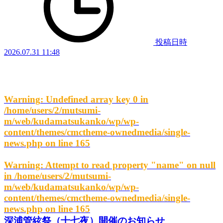
投稿日時
2026.07.31 11:48
Warning
: Undefined array key 0 in
/home/users/2/mutsumi-
m/web/kudamatsukanko/wp/wp-
content/themes/cmctheme-ownedmedia/single-
news.php
on line
165
Warning
: Attempt to read property "name" on null
in
/home/users/2/mutsumi-
m/web/kudamatsukanko/wp/wp-
content/themes/cmctheme-ownedmedia/single-
news.php
on line
165
深浦管絃祭（十七夜）開催のお知らせ