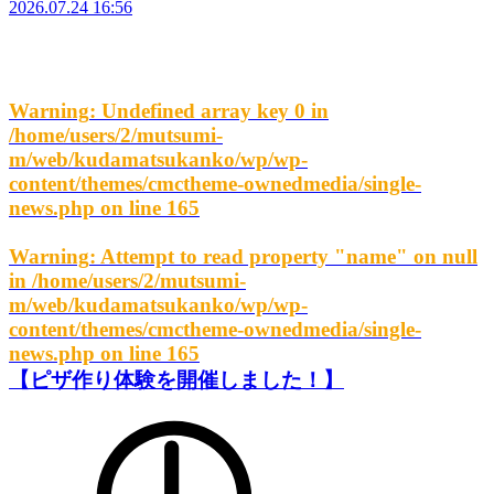
2026.07.24 16:56
Warning
: Undefined array key 0 in
/home/users/2/mutsumi-
m/web/kudamatsukanko/wp/wp-
content/themes/cmctheme-ownedmedia/single-
news.php
on line
165
Warning
: Attempt to read property "name" on null
in
/home/users/2/mutsumi-
m/web/kudamatsukanko/wp/wp-
content/themes/cmctheme-ownedmedia/single-
news.php
on line
165
【ピザ作り体験を開催しました！】