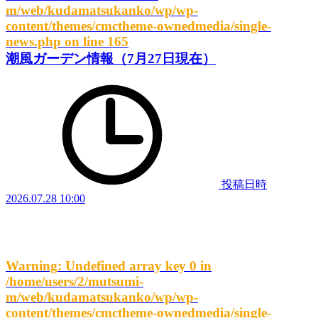
m/web/kudamatsukanko/wp/wp-
content/themes/cmctheme-ownedmedia/single-
news.php
on line
165
潮風ガーデン情報（7月27日現在）
投稿日時
2026.07.28 10:00
Warning
: Undefined array key 0 in
/home/users/2/mutsumi-
m/web/kudamatsukanko/wp/wp-
content/themes/cmctheme-ownedmedia/single-