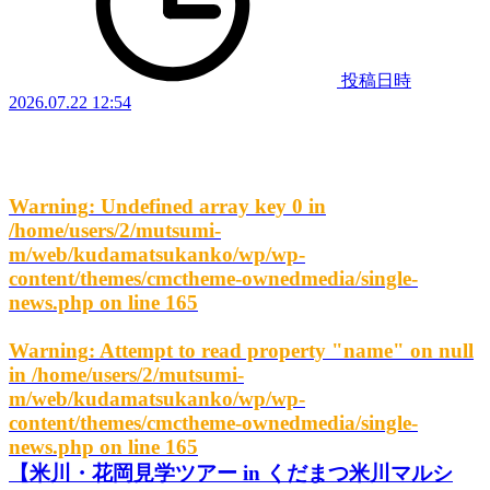
投稿日時
2026.07.22 12:54
Warning
: Undefined array key 0 in
/home/users/2/mutsumi-
m/web/kudamatsukanko/wp/wp-
content/themes/cmctheme-ownedmedia/single-
news.php
on line
165
Warning
: Attempt to read property "name" on null
in
/home/users/2/mutsumi-
m/web/kudamatsukanko/wp/wp-
content/themes/cmctheme-ownedmedia/single-
news.php
on line
165
【米川・花岡見学ツアー in くだまつ米川マルシ