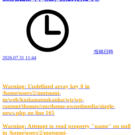
投稿日時
2026.07.31 11:44
Warning
: Undefined array key 0 in
/home/users/2/mutsumi-
m/web/kudamatsukanko/wp/wp-
content/themes/cmctheme-ownedmedia/single-
news.php
on line
165
Warning
: Attempt to read property "name" on null
in
/home/users/2/mutsumi-