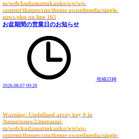
m/web/kudamatsukanko/wp/wp-
content/themes/cmctheme-ownedmedia/single-
news.php
on line
165
お盆期間の営業日のお知らせ
投稿日時
2026.08.07 09:20
Warning
: Undefined array key 0 in
/home/users/2/mutsumi-
m/web/kudamatsukanko/wp/wp-
content/themes/cmctheme-ownedmedia/single-