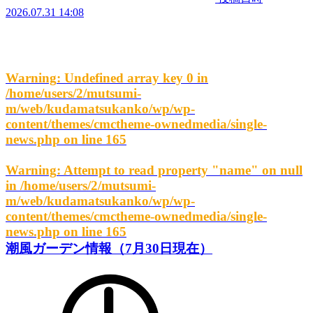
2026.07.31 14:08
Warning
: Undefined array key 0 in
/home/users/2/mutsumi-
m/web/kudamatsukanko/wp/wp-
content/themes/cmctheme-ownedmedia/single-
news.php
on line
165
Warning
: Attempt to read property "name" on null
in
/home/users/2/mutsumi-
m/web/kudamatsukanko/wp/wp-
content/themes/cmctheme-ownedmedia/single-
news.php
on line
165
潮風ガーデン情報（7月30日現在）