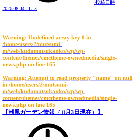
投稿日時
2026.08.04 11:13
Warning
: Undefined array key 0 in
/home/users/2/mutsumi-
m/web/kudamatsukanko/wp/wp-
content/themes/cmctheme-ownedmedia/single-
news.php
on line
165
Warning
: Attempt to read property "name" on null
in
/home/users/2/mutsumi-
m/web/kudamatsukanko/wp/wp-
content/themes/cmctheme-ownedmedia/single-
news.php
on line
165
【潮風ガーデン情報（ 8月3日現在）】