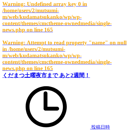
Warning
: Undefined array key 0 in
/home/users/2/mutsumi-
m/web/kudamatsukanko/wp/wp-
content/themes/cmctheme-ownedmedia/single-
news.php
on line
165
Warning
: Attempt to read property "name" on null
in
/home/users/2/mutsumi-
m/web/kudamatsukanko/wp/wp-
content/themes/cmctheme-ownedmedia/single-
news.php
on line
165
くだまつ土曜夜市まで あと2週間！
投稿日時