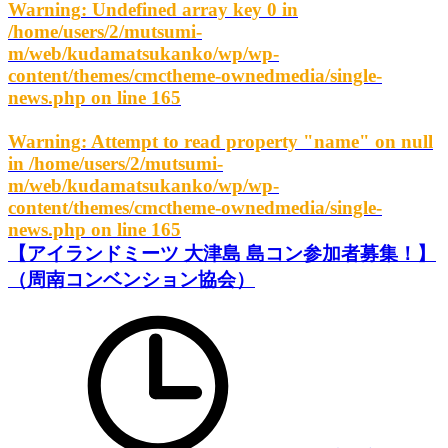
Warning
: Undefined array key 0 in
/home/users/2/mutsumi-
m/web/kudamatsukanko/wp/wp-
content/themes/cmctheme-ownedmedia/single-
news.php
on line
165
Warning
: Attempt to read property "name" on null
in
/home/users/2/mutsumi-
m/web/kudamatsukanko/wp/wp-
content/themes/cmctheme-ownedmedia/single-
news.php
on line
165
【アイランドミーツ 大津島 島コン参加者募集！】
（周南コンベンション協会）