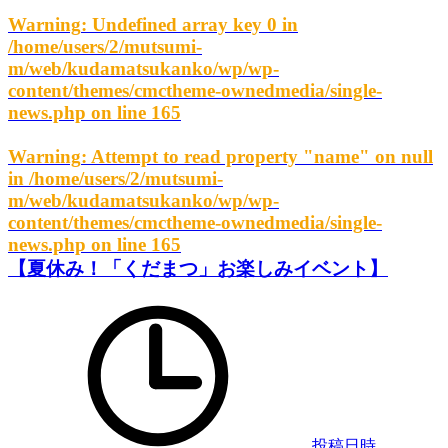
Warning
: Undefined array key 0 in
/home/users/2/mutsumi-
m/web/kudamatsukanko/wp/wp-
content/themes/cmctheme-ownedmedia/single-
news.php
on line
165
Warning
: Attempt to read property "name" on null
in
/home/users/2/mutsumi-
m/web/kudamatsukanko/wp/wp-
content/themes/cmctheme-ownedmedia/single-
news.php
on line
165
【夏休み！「くだまつ」お楽しみイベント】
投稿日時