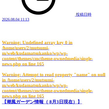
投稿日時
2026.08.04 11:13
Warning
: Undefined array key 0 in
/home/users/2/mutsumi-
m/web/kudamatsukanko/wp/wp-
content/themes/cmctheme-ownedmedia/single-
news.php
on line
165
Warning
: Attempt to read property "name" on null
in
/home/users/2/mutsumi-
m/web/kudamatsukanko/wp/wp-
content/themes/cmctheme-ownedmedia/single-
news.php
on line
165
【潮風ガーデン情報（ 8月3日現在）】