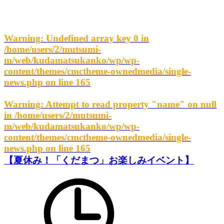
Warning
: Undefined array key 0 in
/home/users/2/mutsumi-
m/web/kudamatsukanko/wp/wp-
content/themes/cmctheme-ownedmedia/single-
news.php
on line
165
Warning
: Attempt to read property "name" on null
in
/home/users/2/mutsumi-
m/web/kudamatsukanko/wp/wp-
content/themes/cmctheme-ownedmedia/single-
news.php
on line
165
【夏休み！「くだまつ」お楽しみイベント】