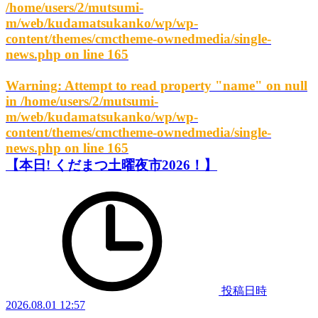
/home/users/2/mutsumi-
m/web/kudamatsukanko/wp/wp-
content/themes/cmctheme-ownedmedia/single-
news.php
on line
165
Warning
: Attempt to read property "name" on null
in
/home/users/2/mutsumi-
m/web/kudamatsukanko/wp/wp-
content/themes/cmctheme-ownedmedia/single-
news.php
on line
165
【本日! くだまつ土曜夜市2026！】
投稿日時
2026.08.01 12:57