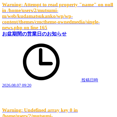
Warning
: Attempt to read property "name" on null
in
/home/users/2/mutsumi-
m/web/kudamatsukanko/wp/wp-
content/themes/cmctheme-ownedmedia/single-
news.php
on line
165
お盆期間の営業日のお知らせ
投稿日時
2026.08.07 09:20
Warning
: Undefined array key 0 in
/home/users/2/mutsumi-