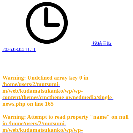
投稿日時
2026.08.04 11:11
Warning
: Undefined array key 0 in
/home/users/2/mutsumi-
m/web/kudamatsukanko/wp/wp-
content/themes/cmctheme-ownedmedia/single-
news.php
on line
165
Warning
: Attempt to read property "name" on null
in
/home/users/2/mutsumi-
m/web/kudamatsukanko/wp/wp-