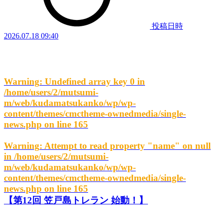
投稿日時
2026.07.18 09:40
Warning
: Undefined array key 0 in
/home/users/2/mutsumi-
m/web/kudamatsukanko/wp/wp-
content/themes/cmctheme-ownedmedia/single-
news.php
on line
165
Warning
: Attempt to read property "name" on null
in
/home/users/2/mutsumi-
m/web/kudamatsukanko/wp/wp-
content/themes/cmctheme-ownedmedia/single-
news.php
on line
165
【第12回 笠戸島トレラン 始動！】