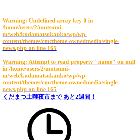
Warning
: Undefined array key 0 in
/home/users/2/mutsumi-
m/web/kudamatsukanko/wp/wp-
content/themes/cmctheme-ownedmedia/single-
news.php
on line
165
Warning
: Attempt to read property "name" on null
in
/home/users/2/mutsumi-
m/web/kudamatsukanko/wp/wp-
content/themes/cmctheme-ownedmedia/single-
news.php
on line
165
くだまつ土曜夜市まで あと2週間！