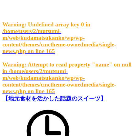
Warning
: Undefined array key 0 in
/home/users/2/mutsumi-
m/web/kudamatsukanko/wp/wp-
content/themes/cmctheme-ownedmedia/single-
news.php
on line
165
Warning
: Attempt to read property "name" on null
in
/home/users/2/mutsumi-
m/web/kudamatsukanko/wp/wp-
content/themes/cmctheme-ownedmedia/single-
news.php
on line
165
【地元食材を活かした話題のスイーツ】