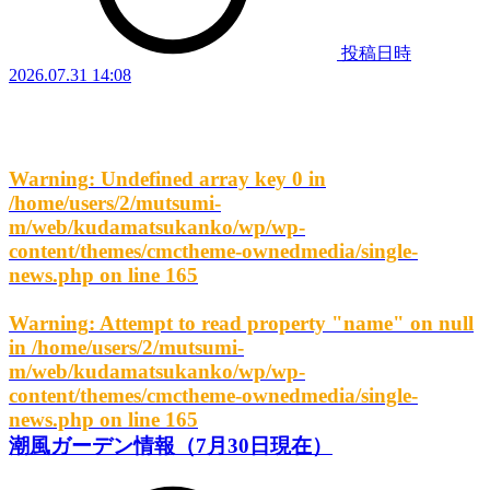
投稿日時
2026.07.31 14:08
Warning
: Undefined array key 0 in
/home/users/2/mutsumi-
m/web/kudamatsukanko/wp/wp-
content/themes/cmctheme-ownedmedia/single-
news.php
on line
165
Warning
: Attempt to read property "name" on null
in
/home/users/2/mutsumi-
m/web/kudamatsukanko/wp/wp-
content/themes/cmctheme-ownedmedia/single-
news.php
on line
165
潮風ガーデン情報（7月30日現在）