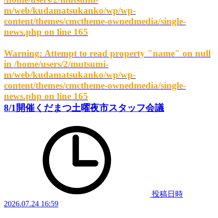
m/web/kudamatsukanko/wp/wp-
content/themes/cmctheme-ownedmedia/single-
news.php
on line
165
Warning
: Attempt to read property "name" on null
in
/home/users/2/mutsumi-
m/web/kudamatsukanko/wp/wp-
content/themes/cmctheme-ownedmedia/single-
news.php
on line
165
8/1開催くだまつ土曜夜市スタッフ会議
投稿日時
2026.07.24 16:59