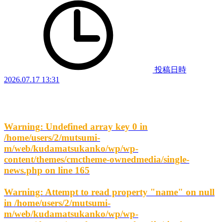
投稿日時
2026.07.17 13:31
Warning
: Undefined array key 0 in
/home/users/2/mutsumi-
m/web/kudamatsukanko/wp/wp-
content/themes/cmctheme-ownedmedia/single-
news.php
on line
165
Warning
: Attempt to read property "name" on null
in
/home/users/2/mutsumi-
m/web/kudamatsukanko/wp/wp-