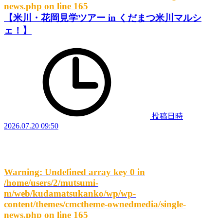
news.php
on line
165
【米川・花岡見学ツアー in くだまつ米川マルシ
ェ！】
投稿日時
2026.07.20 09:50
Warning
: Undefined array key 0 in
/home/users/2/mutsumi-
m/web/kudamatsukanko/wp/wp-
content/themes/cmctheme-ownedmedia/single-
news.php
on line
165