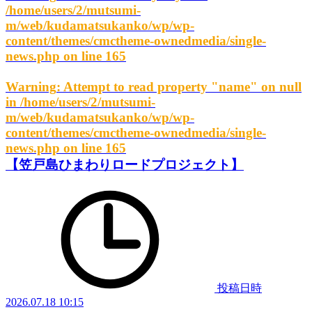
/home/users/2/mutsumi-
m/web/kudamatsukanko/wp/wp-
content/themes/cmctheme-ownedmedia/single-
news.php
on line
165
Warning
: Attempt to read property "name" on null
in
/home/users/2/mutsumi-
m/web/kudamatsukanko/wp/wp-
content/themes/cmctheme-ownedmedia/single-
news.php
on line
165
【笠戸島ひまわりロードプロジェクト】
投稿日時
2026.07.18 10:15