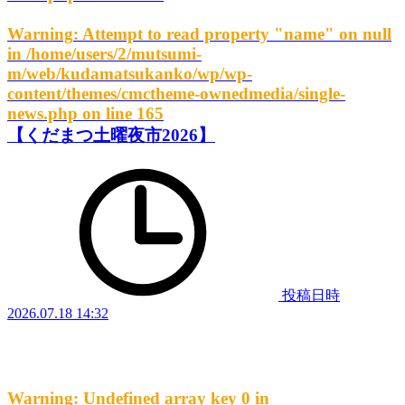
Warning
: Attempt to read property "name" on null
in
/home/users/2/mutsumi-
m/web/kudamatsukanko/wp/wp-
content/themes/cmctheme-ownedmedia/single-
news.php
on line
165
【くだまつ土曜夜市2026】
投稿日時
2026.07.18 14:32
Warning
: Undefined array key 0 in