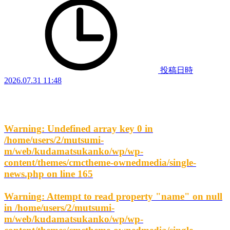
投稿日時
2026.07.31 11:48
Warning
: Undefined array key 0 in
/home/users/2/mutsumi-
m/web/kudamatsukanko/wp/wp-
content/themes/cmctheme-ownedmedia/single-
news.php
on line
165
Warning
: Attempt to read property "name" on null
in
/home/users/2/mutsumi-
m/web/kudamatsukanko/wp/wp-