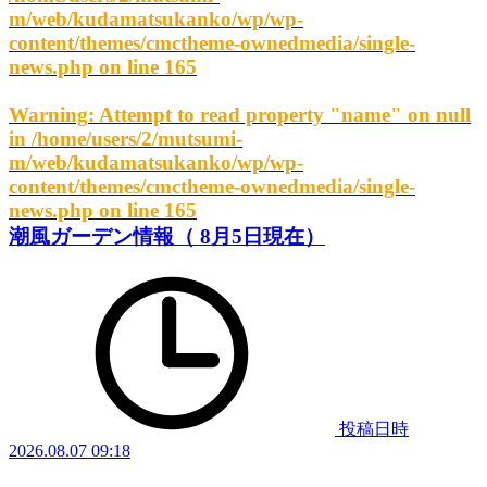
m/web/kudamatsukanko/wp/wp-
content/themes/cmctheme-ownedmedia/single-
news.php
on line
165
Warning
: Attempt to read property "name" on null
in
/home/users/2/mutsumi-
m/web/kudamatsukanko/wp/wp-
content/themes/cmctheme-ownedmedia/single-
news.php
on line
165
潮風ガーデン情報（ 8月5日現在）
投稿日時
2026.08.07 09:18