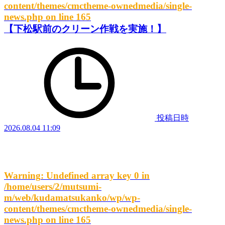
content/themes/cmctheme-ownedmedia/single-
news.php
on line
165
【下松駅前のクリーン作戦を実施！】
投稿日時
2026.08.04 11:09
Warning
: Undefined array key 0 in
/home/users/2/mutsumi-
m/web/kudamatsukanko/wp/wp-
content/themes/cmctheme-ownedmedia/single-
news.php
on line
165