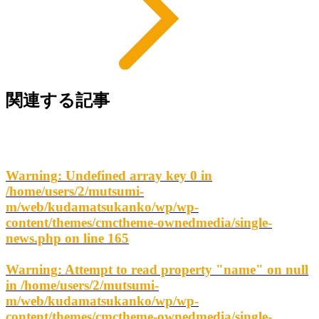
関連する記事
Warning
: Undefined array key 0 in
/home/users/2/mutsumi-
m/web/kudamatsukanko/wp/wp-
content/themes/cmctheme-ownedmedia/single-
news.php
on line
165
Warning
: Attempt to read property "name" on null
in
/home/users/2/mutsumi-
m/web/kudamatsukanko/wp/wp-
content/themes/cmctheme-ownedmedia/single-