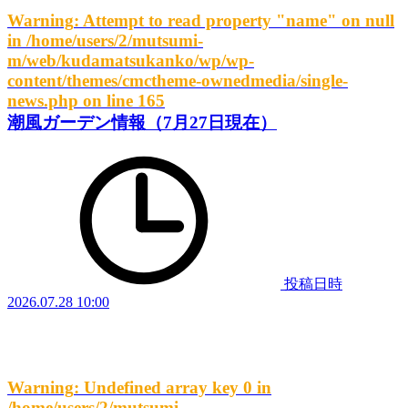
Warning
: Attempt to read property "name" on null
in
/home/users/2/mutsumi-
m/web/kudamatsukanko/wp/wp-
content/themes/cmctheme-ownedmedia/single-
news.php
on line
165
潮風ガーデン情報（7月27日現在）
投稿日時
2026.07.28 10:00
Warning
: Undefined array key 0 in
/home/users/2/mutsumi-