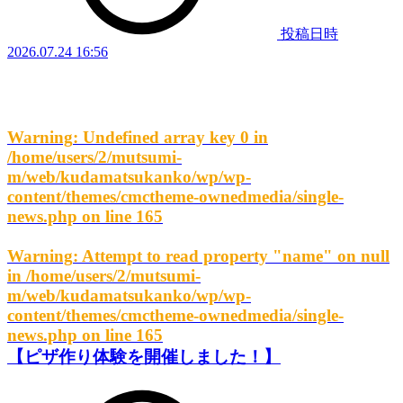
投稿日時
2026.07.24 16:56
Warning
: Undefined array key 0 in
/home/users/2/mutsumi-
m/web/kudamatsukanko/wp/wp-
content/themes/cmctheme-ownedmedia/single-
news.php
on line
165
Warning
: Attempt to read property "name" on null
in
/home/users/2/mutsumi-
m/web/kudamatsukanko/wp/wp-
content/themes/cmctheme-ownedmedia/single-
news.php
on line
165
【ピザ作り体験を開催しました！】