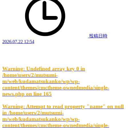
投稿日時
2026.07.22 12:54
Warning
: Undefined array key 0 in
/home/users/2/mutsumi-
m/web/kudamatsukanko/wp/wp-
content/themes/cmctheme-ownedmedia/single-
news.php
on line
165
Warning
: Attempt to read property "name" on null
in
/home/users/2/mutsumi-
m/web/kudamatsukanko/wp/wp-
content/themes/cmctheme-ownedmedia/single-