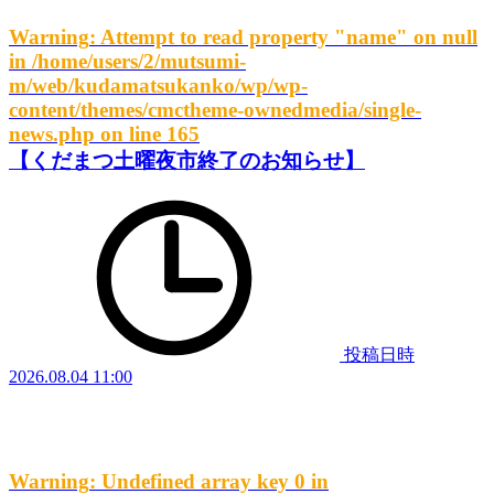
Warning
: Attempt to read property "name" on null
in
/home/users/2/mutsumi-
m/web/kudamatsukanko/wp/wp-
content/themes/cmctheme-ownedmedia/single-
news.php
on line
165
【くだまつ土曜夜市終了のお知らせ】
投稿日時
2026.08.04 11:00
Warning
: Undefined array key 0 in