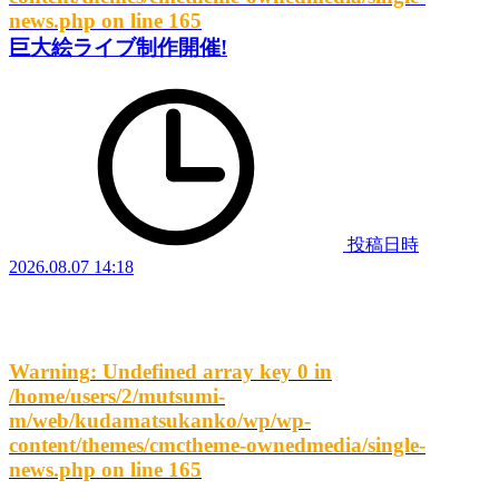
news.php
on line
165
巨大絵ライブ制作開催!
投稿日時
2026.08.07 14:18
Warning
: Undefined array key 0 in
/home/users/2/mutsumi-
m/web/kudamatsukanko/wp/wp-
content/themes/cmctheme-ownedmedia/single-
news.php
on line
165