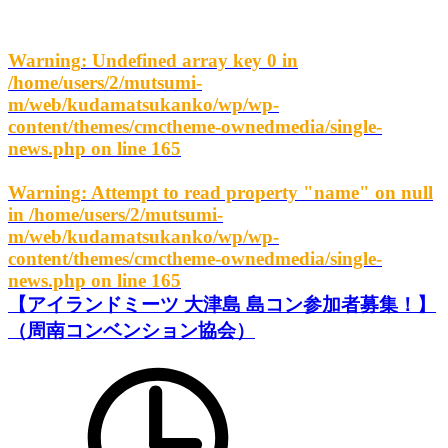
Warning
: Undefined array key 0 in
/home/users/2/mutsumi-
m/web/kudamatsukanko/wp/wp-
content/themes/cmctheme-ownedmedia/single-
news.php
on line
165
Warning
: Attempt to read property "name" on null
in
/home/users/2/mutsumi-
m/web/kudamatsukanko/wp/wp-
content/themes/cmctheme-ownedmedia/single-
news.php
on line
165
【アイランドミーツ 大津島 島コン参加者募集！】
（周南コンベンション協会）