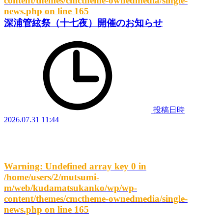
content/themes/cmctheme-ownedmedia/single-
news.php
on line
165
深浦管絃祭（十七夜）開催のお知らせ
投稿日時
2026.07.31 11:44
Warning
: Undefined array key 0 in
/home/users/2/mutsumi-
m/web/kudamatsukanko/wp/wp-
content/themes/cmctheme-ownedmedia/single-
news.php
on line
165