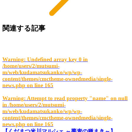
関連する記事
Warning
: Undefined array key 0 in
/home/users/2/mutsumi-
m/web/kudamatsukanko/wp/wp-
content/themes/cmctheme-ownedmedia/single-
news.php
on line
165
Warning
: Attempt to read property "name" on null
in
/home/users/2/mutsumi-
m/web/kudamatsukanko/wp/wp-
content/themes/cmctheme-ownedmedia/single-
news.php
on line
165
【くだまつ米川マルシェ ～蕎麦の種まき～】