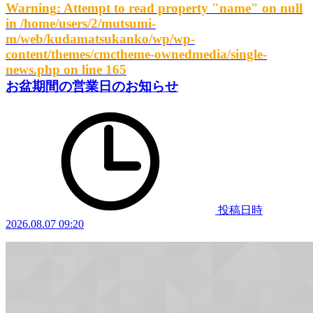
Warning
: Attempt to read property "name" on null
in
/home/users/2/mutsumi-
m/web/kudamatsukanko/wp/wp-
content/themes/cmctheme-ownedmedia/single-
news.php
on line
165
お盆期間の営業日のお知らせ
投稿日時
2026.08.07 09:20