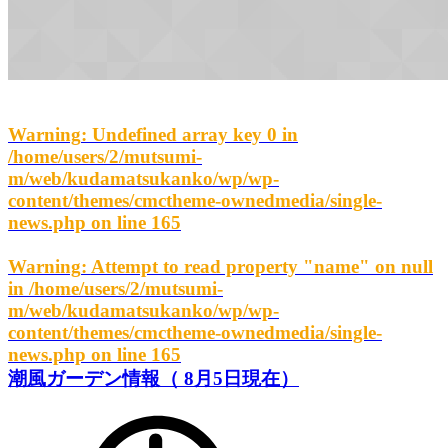
Warning
: Undefined array key 0 in
/home/users/2/mutsumi-
m/web/kudamatsukanko/wp/wp-
content/themes/cmctheme-ownedmedia/single-
news.php
on line
165
Warning
: Attempt to read property "name" on null
in
/home/users/2/mutsumi-
m/web/kudamatsukanko/wp/wp-
content/themes/cmctheme-ownedmedia/single-
news.php
on line
165
潮風ガーデン情報（ 8月5日現在）