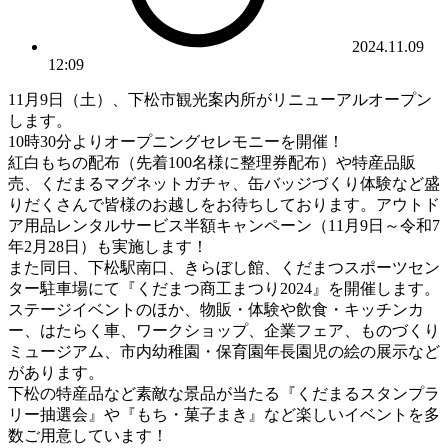
2024.11.09
12:09
11月9日（土）、下松市観光案内所がリニューアルオープン
します。
10時30分よりオープニングセレモニーを開催！
紅白もちの配布（先着100名様に整理券配布）や特産品販
売、くだまるマグネットガチャ、缶バッジづくり体験など盛
りだくさんで皆様のお越しをお待ちしております。アウトド
ア用品レンタルサービス半額キャンペーン（11月9日～令和7
年2月28日）も実施します！
また同日、下松駅南口、きらぼし館、くだまつスポーツセン
ター駐車場にて『くだまつ商工まつり2024』を開催します。
ステージイベントのほか、物販・体験や飲食・キッチンカ
ー、はたらく車、ワークショップ、企業フェア、ものづくり
ミュージアム、市内幼稚園・保育園年長園児の絵の展示など
があります。
下松の特産品など素敵な景品が当たる『くだまるスタンプラ
リー抽選会』や『もち・菓子まき』など楽しいイベントを多
数ご用意しています！