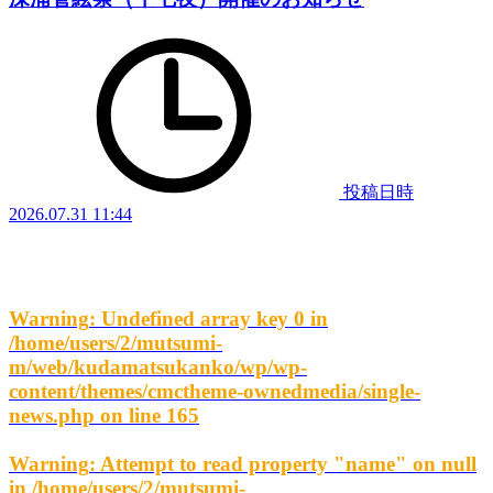
投稿日時
2026.07.31 11:44
Warning
: Undefined array key 0 in
/home/users/2/mutsumi-
m/web/kudamatsukanko/wp/wp-
content/themes/cmctheme-ownedmedia/single-
news.php
on line
165
Warning
: Attempt to read property "name" on null
in
/home/users/2/mutsumi-