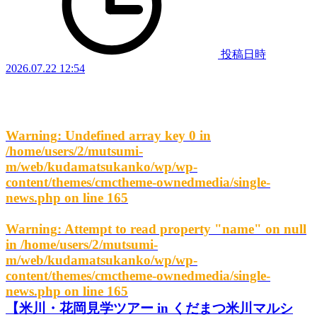
投稿日時
2026.07.22 12:54
Warning
: Undefined array key 0 in
/home/users/2/mutsumi-
m/web/kudamatsukanko/wp/wp-
content/themes/cmctheme-ownedmedia/single-
news.php
on line
165
Warning
: Attempt to read property "name" on null
in
/home/users/2/mutsumi-
m/web/kudamatsukanko/wp/wp-
content/themes/cmctheme-ownedmedia/single-
news.php
on line
165
【米川・花岡見学ツアー in くだまつ米川マルシ