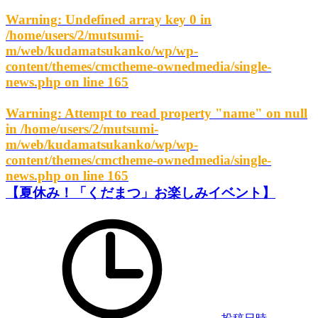
Warning
: Undefined array key 0 in
/home/users/2/mutsumi-
m/web/kudamatsukanko/wp/wp-
content/themes/cmctheme-ownedmedia/single-
news.php
on line
165
Warning
: Attempt to read property "name" on null
in
/home/users/2/mutsumi-
m/web/kudamatsukanko/wp/wp-
content/themes/cmctheme-ownedmedia/single-
news.php
on line
165
【夏休み！「くだまつ」お楽しみイベント】