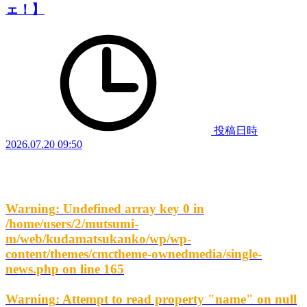
ェ！】
投稿日時
2026.07.20 09:50
Warning
: Undefined array key 0 in
/home/users/2/mutsumi-
m/web/kudamatsukanko/wp/wp-
content/themes/cmctheme-ownedmedia/single-
news.php
on line
165
Warning
: Attempt to read property "name" on null