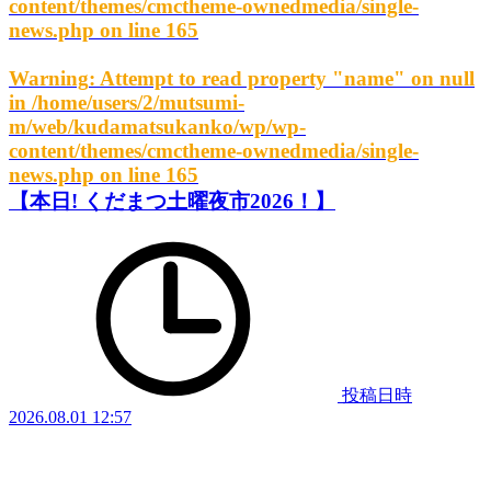
content/themes/cmctheme-ownedmedia/single-
news.php
on line
165
Warning
: Attempt to read property "name" on null
in
/home/users/2/mutsumi-
m/web/kudamatsukanko/wp/wp-
content/themes/cmctheme-ownedmedia/single-
news.php
on line
165
【本日! くだまつ土曜夜市2026！】
投稿日時
2026.08.01 12:57