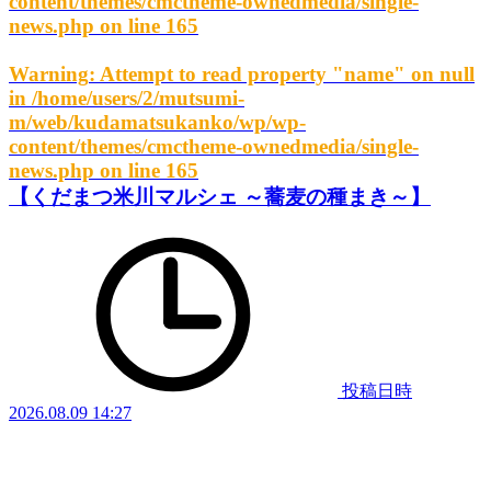
content/themes/cmctheme-ownedmedia/single-
news.php
on line
165
Warning
: Attempt to read property "name" on null
in
/home/users/2/mutsumi-
m/web/kudamatsukanko/wp/wp-
content/themes/cmctheme-ownedmedia/single-
news.php
on line
165
【くだまつ米川マルシェ ～蕎麦の種まき～】
投稿日時
2026.08.09 14:27