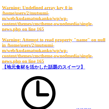
Warning
: Undefined array key 0 in
/home/users/2/mutsumi-
m/web/kudamatsukanko/wp/wp-
content/themes/cmctheme-ownedmedia/single-
news.php
on line
165
Warning
: Attempt to read property "name" on null
in
/home/users/2/mutsumi-
m/web/kudamatsukanko/wp/wp-
content/themes/cmctheme-ownedmedia/single-
news.php
on line
165
【地元食材を活かした話題のスイーツ】