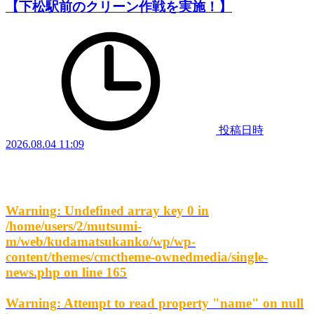
【下松駅前のクリーン作戦を実施！】
投稿日時
2026.08.04 11:09
Warning
: Undefined array key 0 in
/home/users/2/mutsumi-
m/web/kudamatsukanko/wp/wp-
content/themes/cmctheme-ownedmedia/single-
news.php
on line
165
Warning
: Attempt to read property "name" on null