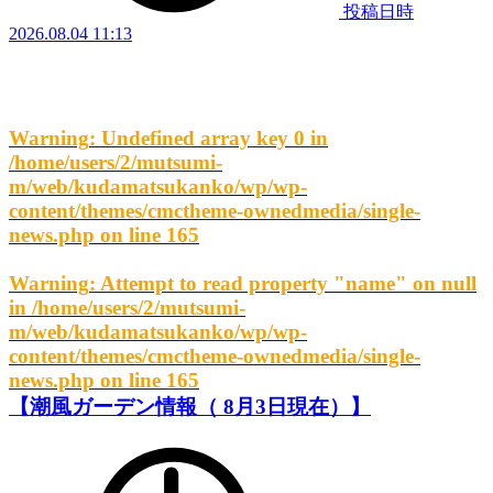
投稿日時
2026.08.04 11:13
Warning
: Undefined array key 0 in
/home/users/2/mutsumi-
m/web/kudamatsukanko/wp/wp-
content/themes/cmctheme-ownedmedia/single-
news.php
on line
165
Warning
: Attempt to read property "name" on null
in
/home/users/2/mutsumi-
m/web/kudamatsukanko/wp/wp-
content/themes/cmctheme-ownedmedia/single-
news.php
on line
165
【潮風ガーデン情報（ 8月3日現在）】