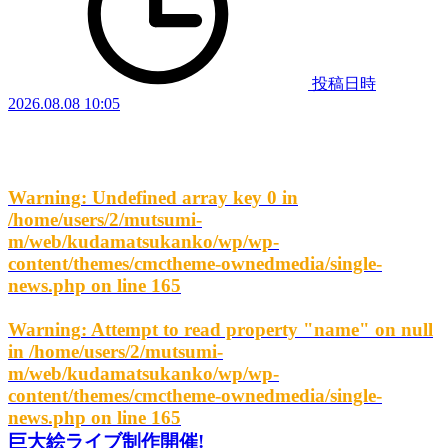
投稿日時
2026.08.08 10:05
Warning
: Undefined array key 0 in
/home/users/2/mutsumi-
m/web/kudamatsukanko/wp/wp-
content/themes/cmctheme-ownedmedia/single-
news.php
on line
165
Warning
: Attempt to read property "name" on null
in
/home/users/2/mutsumi-
m/web/kudamatsukanko/wp/wp-
content/themes/cmctheme-ownedmedia/single-
news.php
on line
165
巨大絵ライブ制作開催!