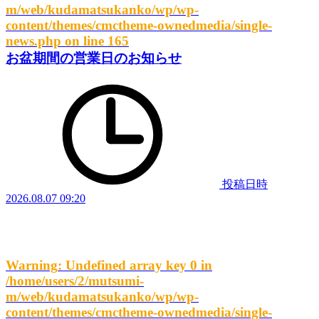
m/web/kudamatsukanko/wp/wp-
content/themes/cmctheme-ownedmedia/single-
news.php
on line
165
お盆期間の営業日のお知らせ
投稿日時
2026.08.07 09:20
Warning
: Undefined array key 0 in
/home/users/2/mutsumi-
m/web/kudamatsukanko/wp/wp-
content/themes/cmctheme-ownedmedia/single-