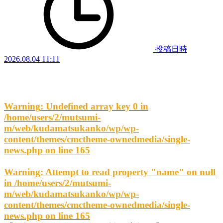
投稿日時
2026.08.04 11:11
Warning
: Undefined array key 0 in
/home/users/2/mutsumi-
m/web/kudamatsukanko/wp/wp-
content/themes/cmctheme-ownedmedia/single-
news.php
on line
165
Warning
: Attempt to read property "name" on null
in
/home/users/2/mutsumi-
m/web/kudamatsukanko/wp/wp-
content/themes/cmctheme-ownedmedia/single-
news.php
on line
165