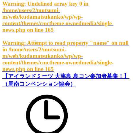
Warning
: Undefined array key 0 in
/home/users/2/mutsumi-
m/web/kudamatsukanko/wp/wp-
content/themes/cmctheme-ownedmedia/single-
news.php
on line
165
Warning
: Attempt to read property "name" on null
in
/home/users/2/mutsumi-
m/web/kudamatsukanko/wp/wp-
content/themes/cmctheme-ownedmedia/single-
news.php
on line
165
【アイランドミーツ 大津島 島コン参加者募集！】
（周南コンベンション協会）