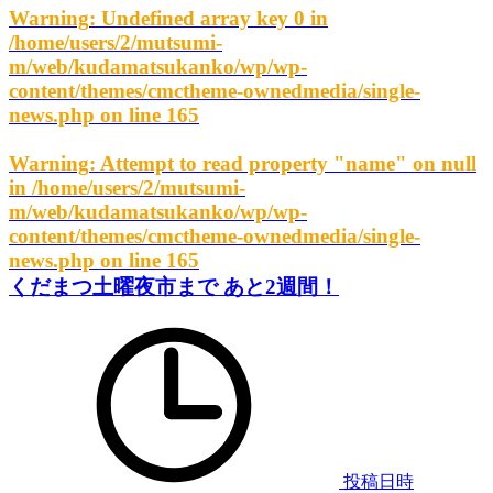
Warning
: Undefined array key 0 in
/home/users/2/mutsumi-
m/web/kudamatsukanko/wp/wp-
content/themes/cmctheme-ownedmedia/single-
news.php
on line
165
Warning
: Attempt to read property "name" on null
in
/home/users/2/mutsumi-
m/web/kudamatsukanko/wp/wp-
content/themes/cmctheme-ownedmedia/single-
news.php
on line
165
くだまつ土曜夜市まで あと2週間！
投稿日時