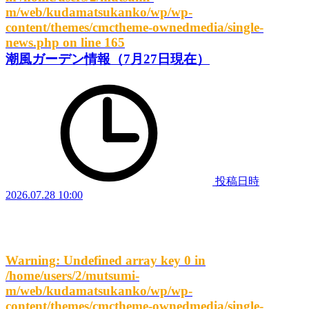
m/web/kudamatsukanko/wp/wp-
content/themes/cmctheme-ownedmedia/single-
news.php
on line
165
潮風ガーデン情報（7月27日現在）
投稿日時
2026.07.28 10:00
Warning
: Undefined array key 0 in
/home/users/2/mutsumi-
m/web/kudamatsukanko/wp/wp-
content/themes/cmctheme-ownedmedia/single-