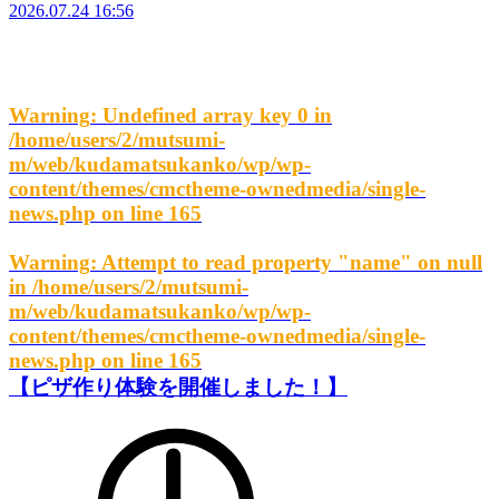
2026.07.24 16:56
Warning
: Undefined array key 0 in
/home/users/2/mutsumi-
m/web/kudamatsukanko/wp/wp-
content/themes/cmctheme-ownedmedia/single-
news.php
on line
165
Warning
: Attempt to read property "name" on null
in
/home/users/2/mutsumi-
m/web/kudamatsukanko/wp/wp-
content/themes/cmctheme-ownedmedia/single-
news.php
on line
165
【ピザ作り体験を開催しました！】