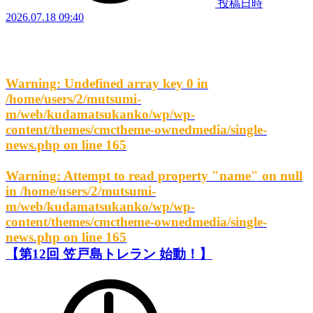
投稿日時
2026.07.18 09:40
Warning
: Undefined array key 0 in
/home/users/2/mutsumi-
m/web/kudamatsukanko/wp/wp-
content/themes/cmctheme-ownedmedia/single-
news.php
on line
165
Warning
: Attempt to read property "name" on null
in
/home/users/2/mutsumi-
m/web/kudamatsukanko/wp/wp-
content/themes/cmctheme-ownedmedia/single-
news.php
on line
165
【第12回 笠戸島トレラン 始動！】