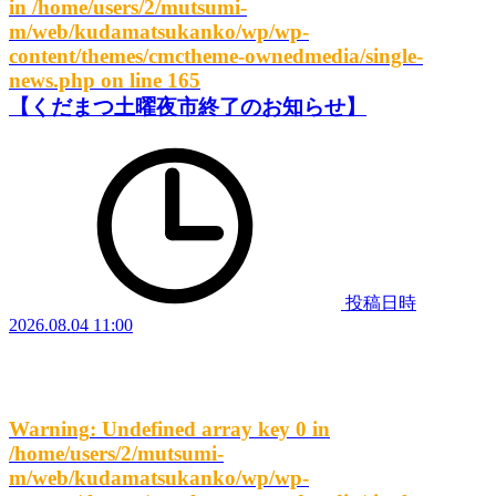
in
/home/users/2/mutsumi-
m/web/kudamatsukanko/wp/wp-
content/themes/cmctheme-ownedmedia/single-
news.php
on line
165
【くだまつ土曜夜市終了のお知らせ】
投稿日時
2026.08.04 11:00
Warning
: Undefined array key 0 in
/home/users/2/mutsumi-
m/web/kudamatsukanko/wp/wp-