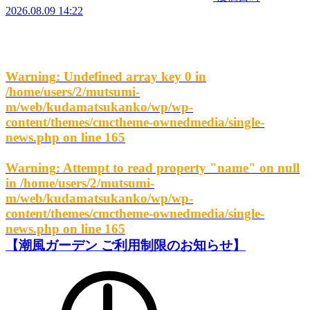
2026.08.09 14:22
Warning
: Undefined array key 0 in
/home/users/2/mutsumi-
m/web/kudamatsukanko/wp/wp-
content/themes/cmctheme-ownedmedia/single-
news.php
on line
165
Warning
: Attempt to read property "name" on null
in
/home/users/2/mutsumi-
m/web/kudamatsukanko/wp/wp-
content/themes/cmctheme-ownedmedia/single-
news.php
on line
165
【潮風ガーデン ご利用制限のお知らせ】