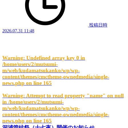
投稿日時
2026.07.31 11:48
Warning
: Undefined array key 0 in
/home/users/2/mutsumi-
m/web/kudamatsukanko/wp/wp-
content/themes/cmctheme-ownedmedia/single-
news.php
on line
165
Warning
: Attempt to read property "name" on null
in
/home/users/2/mutsumi-
m/web/kudamatsukanko/wp/wp-
content/themes/cmctheme-ownedmedia/single-
news.php
on line
165
深浦管絃祭（十七夜）開催のお知らせ