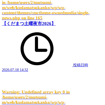
in
/home/users/2/mutsumi-
m/web/kudamatsukanko/wp/wp-
content/themes/cmctheme-ownedmedia/single-
news.php
on line
165
【くだまつ土曜夜市2026】
投稿日時
2026.07.18 14:32
Warning
: Undefined array key 0 in
/home/users/2/mutsumi-
m/web/kudamatsukanko/wp/wp-