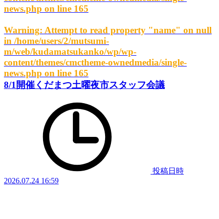
news.php
on line
165
Warning
: Attempt to read property "name" on null
in
/home/users/2/mutsumi-
m/web/kudamatsukanko/wp/wp-
content/themes/cmctheme-ownedmedia/single-
news.php
on line
165
8/1開催くだまつ土曜夜市スタッフ会議
投稿日時
2026.07.24 16:59