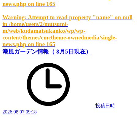
news.php
on line
165
Warning
: Attempt to read property "name" on null
in
/home/users/2/mutsumi-
m/web/kudamatsukanko/wp/wp-
content/themes/cmctheme-ownedmedia/single-
news.php
on line
165
潮風ガーデン情報（ 8月5日現在）
投稿日時
2026.08.07 09:18