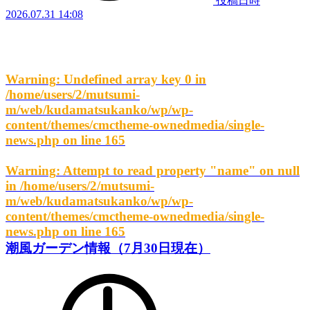
投稿日時
2026.07.31 14:08
Warning
: Undefined array key 0 in
/home/users/2/mutsumi-
m/web/kudamatsukanko/wp/wp-
content/themes/cmctheme-ownedmedia/single-
news.php
on line
165
Warning
: Attempt to read property "name" on null
in
/home/users/2/mutsumi-
m/web/kudamatsukanko/wp/wp-
content/themes/cmctheme-ownedmedia/single-
news.php
on line
165
潮風ガーデン情報（7月30日現在）