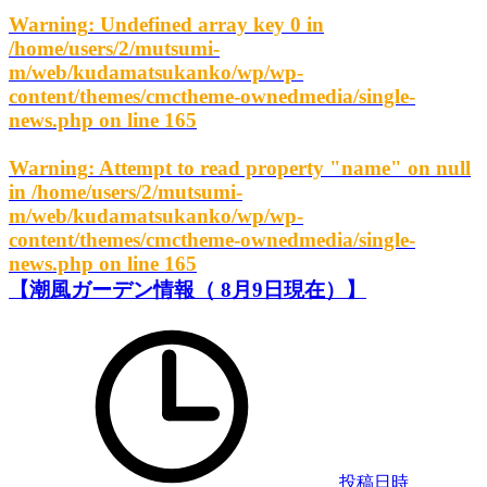
Warning
: Undefined array key 0 in
/home/users/2/mutsumi-
m/web/kudamatsukanko/wp/wp-
content/themes/cmctheme-ownedmedia/single-
news.php
on line
165
Warning
: Attempt to read property "name" on null
in
/home/users/2/mutsumi-
m/web/kudamatsukanko/wp/wp-
content/themes/cmctheme-ownedmedia/single-
news.php
on line
165
【潮風ガーデン情報（ 8月9日現在）】
投稿日時