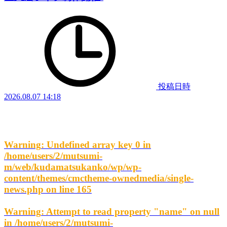
投稿日時
2026.08.07 14:18
Warning
: Undefined array key 0 in
/home/users/2/mutsumi-
m/web/kudamatsukanko/wp/wp-
content/themes/cmctheme-ownedmedia/single-
news.php
on line
165
Warning
: Attempt to read property "name" on null
in
/home/users/2/mutsumi-