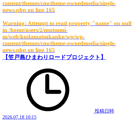
content/themes/cmctheme-ownedmedia/single-
news.php
on line
165
Warning
: Attempt to read property "name" on null
in
/home/users/2/mutsumi-
m/web/kudamatsukanko/wp/wp-
content/themes/cmctheme-ownedmedia/single-
news.php
on line
165
【笠戸島ひまわりロードプロジェクト】
投稿日時
2026.07.18 10:15