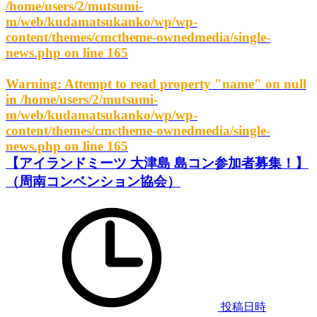
/home/users/2/mutsumi-
m/web/kudamatsukanko/wp/wp-
content/themes/cmctheme-ownedmedia/single-
news.php
on line
165
Warning
: Attempt to read property "name" on null
in
/home/users/2/mutsumi-
m/web/kudamatsukanko/wp/wp-
content/themes/cmctheme-ownedmedia/single-
news.php
on line
165
【アイランドミーツ 大津島 島コン参加者募集！】
（周南コンベンション協会）
投稿日時