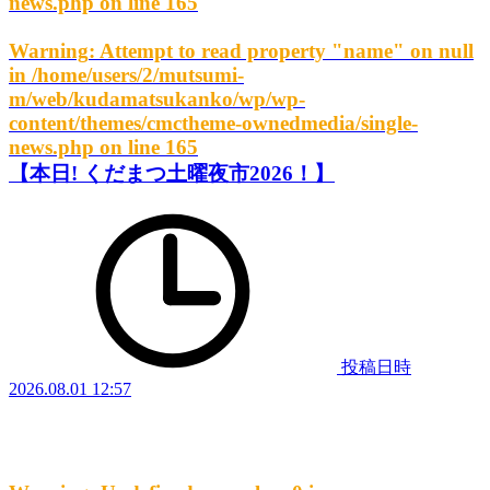
news.php
on line
165
Warning
: Attempt to read property "name" on null
in
/home/users/2/mutsumi-
m/web/kudamatsukanko/wp/wp-
content/themes/cmctheme-ownedmedia/single-
news.php
on line
165
【本日! くだまつ土曜夜市2026！】
投稿日時
2026.08.01 12:57