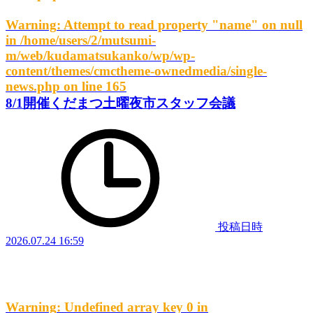
Warning
: Attempt to read property "name" on null
in
/home/users/2/mutsumi-
m/web/kudamatsukanko/wp/wp-
content/themes/cmctheme-ownedmedia/single-
news.php
on line
165
8/1開催くだまつ土曜夜市スタッフ会議
投稿日時
2026.07.24 16:59
Warning
: Undefined array key 0 in