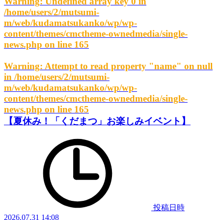
Warning
: Undefined array key 0 in
/home/users/2/mutsumi-
m/web/kudamatsukanko/wp/wp-
content/themes/cmctheme-ownedmedia/single-
news.php
on line
165
Warning
: Attempt to read property "name" on null
in
/home/users/2/mutsumi-
m/web/kudamatsukanko/wp/wp-
content/themes/cmctheme-ownedmedia/single-
news.php
on line
165
【夏休み！「くだまつ」お楽しみイベント】
投稿日時
2026.07.31 14:08