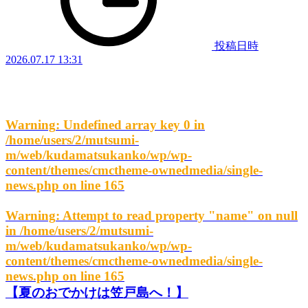
投稿日時
2026.07.17 13:31
Warning
: Undefined array key 0 in
/home/users/2/mutsumi-
m/web/kudamatsukanko/wp/wp-
content/themes/cmctheme-ownedmedia/single-
news.php
on line
165
Warning
: Attempt to read property "name" on null
in
/home/users/2/mutsumi-
m/web/kudamatsukanko/wp/wp-
content/themes/cmctheme-ownedmedia/single-
news.php
on line
165
【夏のおでかけは笠戸島へ！】