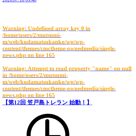
Warning
: Undefined array key 0 in
/home/users/2/mutsumi-
m/web/kudamatsukanko/wp/wp-
content/themes/cmctheme-ownedmedia/single-
news.php
on line
165
Warning
: Attempt to read property "name" on null
in
/home/users/2/mutsumi-
m/web/kudamatsukanko/wp/wp-
content/themes/cmctheme-ownedmedia/single-
news.php
on line
165
【第12回 笠戸島トレラン 始動！】