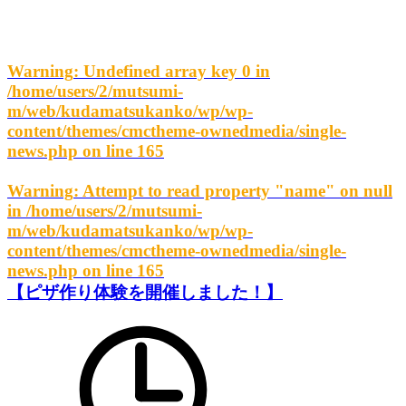
Warning
: Undefined array key 0 in
/home/users/2/mutsumi-
m/web/kudamatsukanko/wp/wp-
content/themes/cmctheme-ownedmedia/single-
news.php
on line
165
Warning
: Attempt to read property "name" on null
in
/home/users/2/mutsumi-
m/web/kudamatsukanko/wp/wp-
content/themes/cmctheme-ownedmedia/single-
news.php
on line
165
【ピザ作り体験を開催しました！】