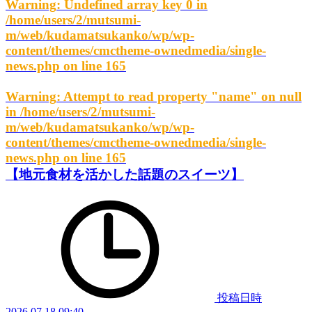
Warning
: Undefined array key 0 in
/home/users/2/mutsumi-
m/web/kudamatsukanko/wp/wp-
content/themes/cmctheme-ownedmedia/single-
news.php
on line
165
Warning
: Attempt to read property "name" on null
in
/home/users/2/mutsumi-
m/web/kudamatsukanko/wp/wp-
content/themes/cmctheme-ownedmedia/single-
news.php
on line
165
【地元食材を活かした話題のスイーツ】
投稿日時
2026.07.18 09:40