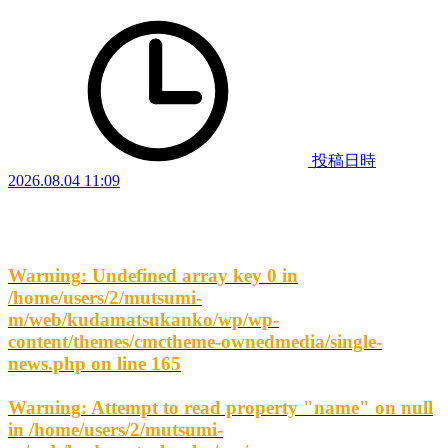
投稿日時
2026.08.04 11:09
Warning
: Undefined array key 0 in
/home/users/2/mutsumi-
m/web/kudamatsukanko/wp/wp-
content/themes/cmctheme-ownedmedia/single-
news.php
on line
165
Warning
: Attempt to read property "name" on null
in
/home/users/2/mutsumi-