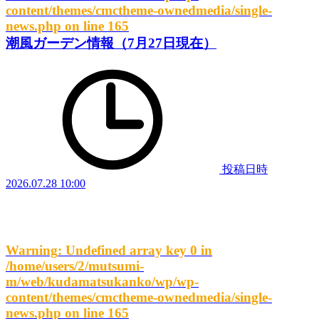
content/themes/cmctheme-ownedmedia/single-
news.php
on line
165
潮風ガーデン情報（7月27日現在）
投稿日時
2026.07.28 10:00
Warning
: Undefined array key 0 in
/home/users/2/mutsumi-
m/web/kudamatsukanko/wp/wp-
content/themes/cmctheme-ownedmedia/single-
news.php
on line
165