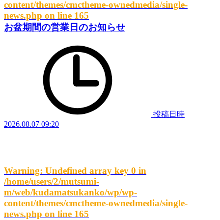
content/themes/cmctheme-ownedmedia/single-
news.php
on line
165
お盆期間の営業日のお知らせ
投稿日時
2026.08.07 09:20
Warning
: Undefined array key 0 in
/home/users/2/mutsumi-
m/web/kudamatsukanko/wp/wp-
content/themes/cmctheme-ownedmedia/single-
news.php
on line
165