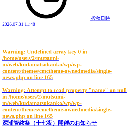
投稿日時
2026.07.31 11:48
Warning
: Undefined array key 0 in
/home/users/2/mutsumi-
m/web/kudamatsukanko/wp/wp-
content/themes/cmctheme-ownedmedia/single-
news.php
on line
165
Warning
: Attempt to read property "name" on null
in
/home/users/2/mutsumi-
m/web/kudamatsukanko/wp/wp-
content/themes/cmctheme-ownedmedia/single-
news.php
on line
165
深浦管絃祭（十七夜）開催のお知らせ