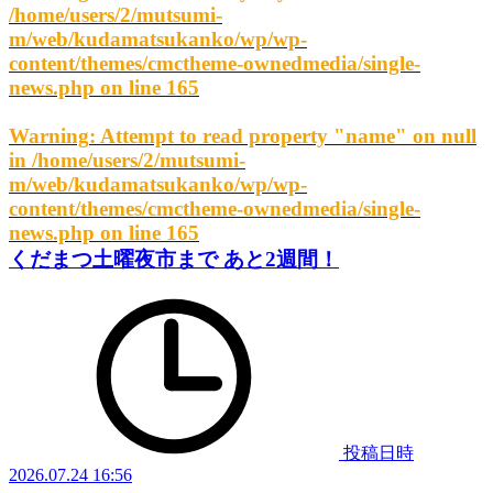
/home/users/2/mutsumi-
m/web/kudamatsukanko/wp/wp-
content/themes/cmctheme-ownedmedia/single-
news.php
on line
165
Warning
: Attempt to read property "name" on null
in
/home/users/2/mutsumi-
m/web/kudamatsukanko/wp/wp-
content/themes/cmctheme-ownedmedia/single-
news.php
on line
165
くだまつ土曜夜市まで あと2週間！
投稿日時
2026.07.24 16:56