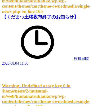
m/web/kudamatsukanko/wp/wp-
content/themes/cmctheme-ownedmedia/single-
news.php
on line
165
【くだまつ土曜夜市終了のお知らせ】
投稿日時
2026.08.04 11:00
Warning
: Undefined array key 0 in
/home/users/2/mutsumi-
m/web/kudamatsukanko/wp/wp-
content/themes/cmctheme-ownedmedia/single-