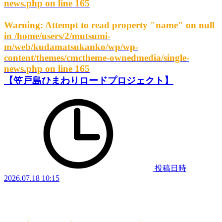
news.php
on line
165
Warning
: Attempt to read property "name" on null
in
/home/users/2/mutsumi-
m/web/kudamatsukanko/wp/wp-
content/themes/cmctheme-ownedmedia/single-
news.php
on line
165
【笠戸島ひまわりロードプロジェクト】
投稿日時
2026.07.18 10:15