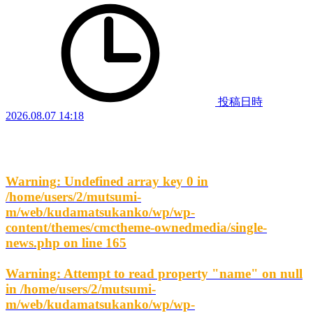
投稿日時
2026.08.07 14:18
Warning
: Undefined array key 0 in
/home/users/2/mutsumi-
m/web/kudamatsukanko/wp/wp-
content/themes/cmctheme-ownedmedia/single-
news.php
on line
165
Warning
: Attempt to read property "name" on null
in
/home/users/2/mutsumi-
m/web/kudamatsukanko/wp/wp-