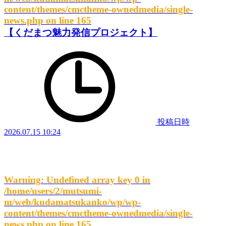
content/themes/cmctheme-ownedmedia/single-
news.php
on line
165
【くだまつ魅力発信プロジェクト】
投稿日時
2026.07.15 10:24
Warning
: Undefined array key 0 in
/home/users/2/mutsumi-
m/web/kudamatsukanko/wp/wp-
content/themes/cmctheme-ownedmedia/single-
news.php
on line
165