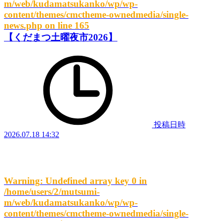
m/web/kudamatsukanko/wp/wp-
content/themes/cmctheme-ownedmedia/single-
news.php
on line
165
【くだまつ土曜夜市2026】
投稿日時
2026.07.18 14:32
Warning
: Undefined array key 0 in
/home/users/2/mutsumi-
m/web/kudamatsukanko/wp/wp-
content/themes/cmctheme-ownedmedia/single-