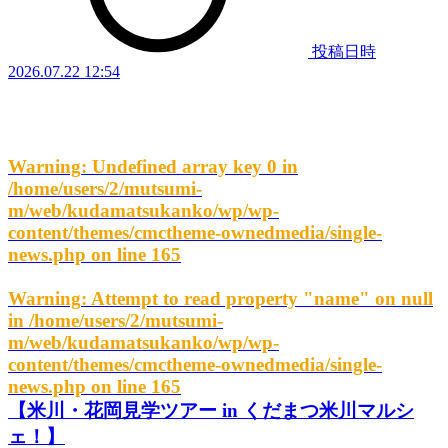
投稿日時
2026.07.22 12:54
Warning
: Undefined array key 0 in
/home/users/2/mutsumi-
m/web/kudamatsukanko/wp/wp-
content/themes/cmctheme-ownedmedia/single-
news.php
on line
165
Warning
: Attempt to read property "name" on null
in
/home/users/2/mutsumi-
m/web/kudamatsukanko/wp/wp-
content/themes/cmctheme-ownedmedia/single-
news.php
on line
165
【米川・花岡見学ツアー in くだまつ米川マルシ
ェ！】