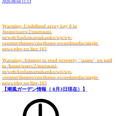
2026.08.04 11:13
Warning
: Undefined array key 0 in
/home/users/2/mutsumi-
m/web/kudamatsukanko/wp/wp-
content/themes/cmctheme-ownedmedia/single-
news.php
on line
165
Warning
: Attempt to read property "name" on null
in
/home/users/2/mutsumi-
m/web/kudamatsukanko/wp/wp-
content/themes/cmctheme-ownedmedia/single-
news.php
on line
165
【潮風ガーデン情報（ 8月3日現在）】