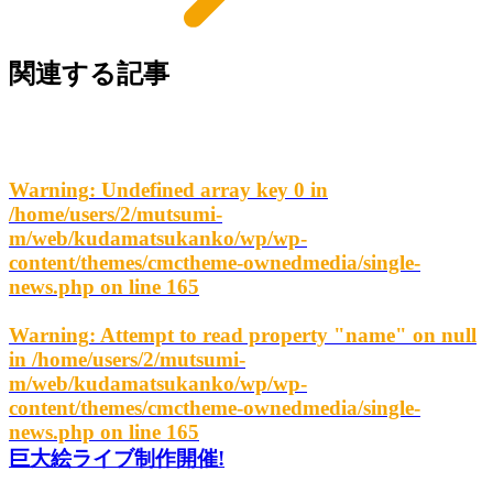
関連する記事
Warning
: Undefined array key 0 in
/home/users/2/mutsumi-
m/web/kudamatsukanko/wp/wp-
content/themes/cmctheme-ownedmedia/single-
news.php
on line
165
Warning
: Attempt to read property "name" on null
in
/home/users/2/mutsumi-
m/web/kudamatsukanko/wp/wp-
content/themes/cmctheme-ownedmedia/single-
news.php
on line
165
巨大絵ライブ制作開催!