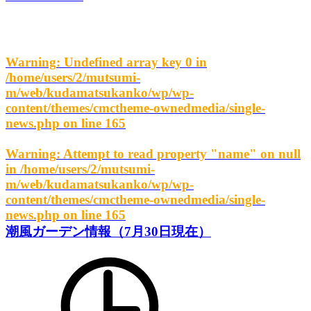
Warning
: Undefined array key 0 in
/home/users/2/mutsumi-
m/web/kudamatsukanko/wp/wp-
content/themes/cmctheme-ownedmedia/single-
news.php
on line
165
Warning
: Attempt to read property "name" on null
in
/home/users/2/mutsumi-
m/web/kudamatsukanko/wp/wp-
content/themes/cmctheme-ownedmedia/single-
news.php
on line
165
潮風ガーデン情報（7月30日現在）