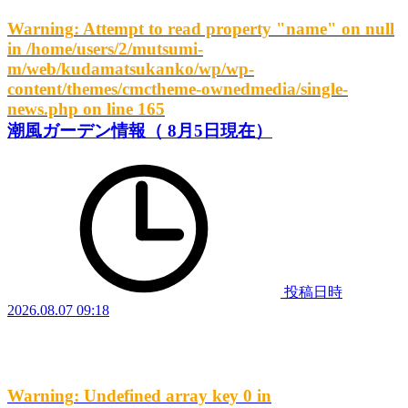
Warning
: Attempt to read property "name" on null
in
/home/users/2/mutsumi-
m/web/kudamatsukanko/wp/wp-
content/themes/cmctheme-ownedmedia/single-
news.php
on line
165
潮風ガーデン情報（ 8月5日現在）
投稿日時
2026.08.07 09:18
Warning
: Undefined array key 0 in