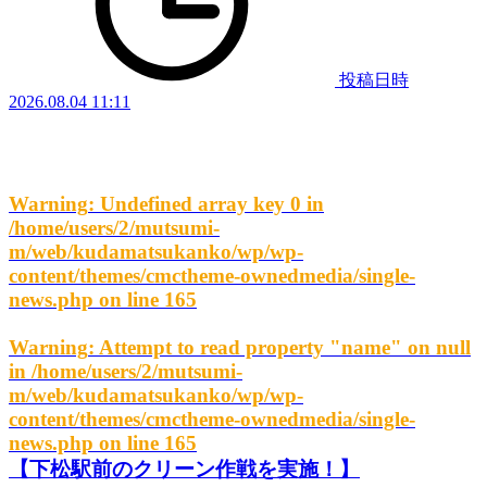
投稿日時
2026.08.04 11:11
Warning
: Undefined array key 0 in
/home/users/2/mutsumi-
m/web/kudamatsukanko/wp/wp-
content/themes/cmctheme-ownedmedia/single-
news.php
on line
165
Warning
: Attempt to read property "name" on null
in
/home/users/2/mutsumi-
m/web/kudamatsukanko/wp/wp-
content/themes/cmctheme-ownedmedia/single-
news.php
on line
165
【下松駅前のクリーン作戦を実施！】