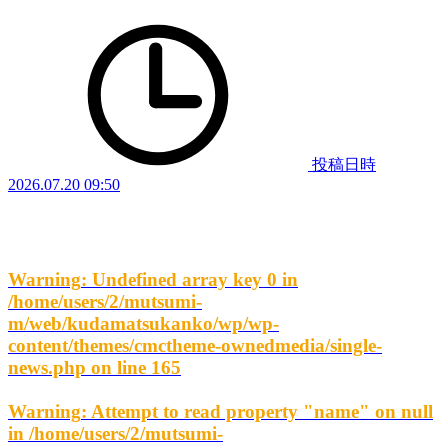
投稿日時
2026.07.20 09:50
Warning
: Undefined array key 0 in
/home/users/2/mutsumi-
m/web/kudamatsukanko/wp/wp-
content/themes/cmctheme-ownedmedia/single-
news.php
on line
165
Warning
: Attempt to read property "name" on null
in
/home/users/2/mutsumi-