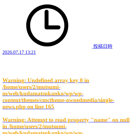
投稿日時
2026.07.17 13:21
Warning
: Undefined array key 0 in
/home/users/2/mutsumi-
m/web/kudamatsukanko/wp/wp-
content/themes/cmctheme-ownedmedia/single-
news.php
on line
165
Warning
: Attempt to read property "name" on null
in
/home/users/2/mutsumi-
m/web/kudamatsukanko/wp/wp-