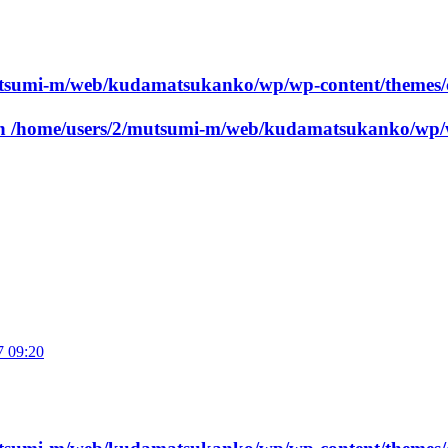
utsumi-m/web/kudamatsukanko/wp/wp-content/themes/
in
/home/users/2/mutsumi-m/web/kudamatsukanko/wp/w
7 09:20