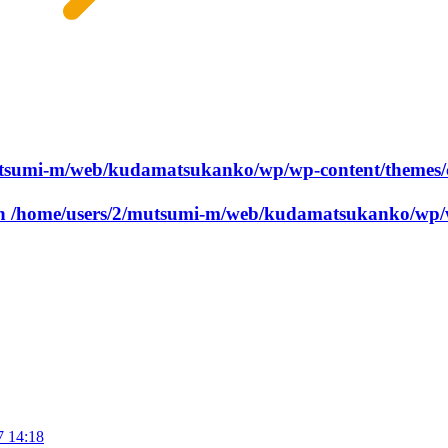
utsumi-m/web/kudamatsukanko/wp/wp-content/themes/
in
/home/users/2/mutsumi-m/web/kudamatsukanko/wp/w
7 14:18