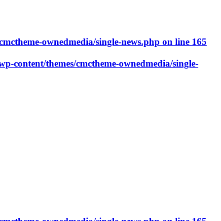
cmctheme-ownedmedia/single-news.php
on line
165
p-content/themes/cmctheme-ownedmedia/single-