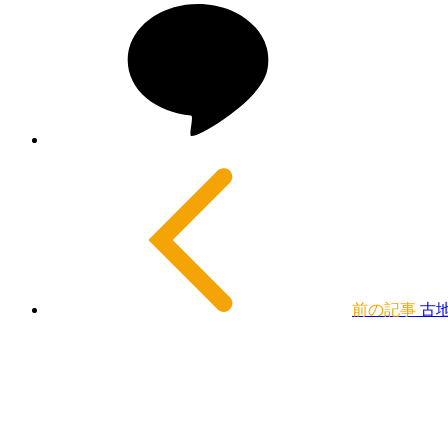
前の記事
古