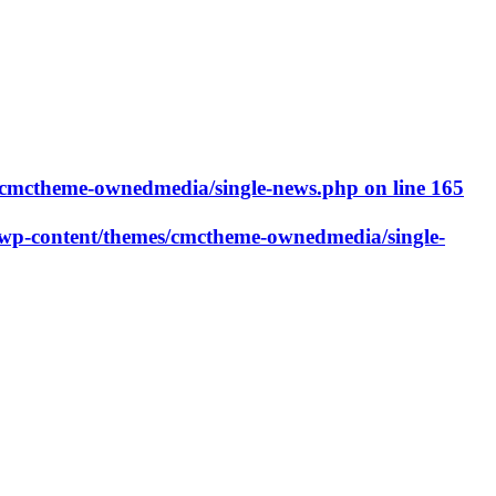
cmctheme-ownedmedia/single-news.php
on line
165
p-content/themes/cmctheme-ownedmedia/single-