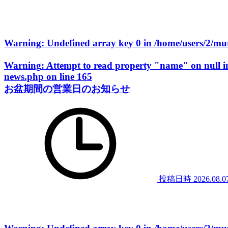
Warning
: Undefined array key 0 in
/home/users/2/m
Warning
: Attempt to read property "name" on null 
news.php
on line
165
お盆期間の営業日のお知らせ
投稿日時
2026.08.0