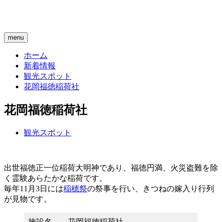
menu
ホーム
新着情報
観光スポット
花岡福徳稲荷社
花岡福徳稲荷社
観光スポット
出世福徳正一位稲荷大明神であり、福徳円満、火災盗難を除
く霊験あらたかな稲荷です。
毎年11月3日には
稲穂祭
の祭事を行い、きつねの嫁入り行列
が見物です。
施設名
花岡福徳稲荷社