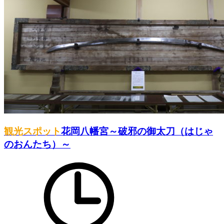
観光スポット
花岡八幡宮～破邪の御太刀（はじゃ
のおんたち）～