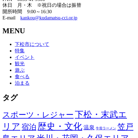
休日 月・木 ※祝日の場合は振替
開所時間 9:00～16:30
E-mail
kankou@kudamatsu-cci.or.jp
MENU
下松市について
特集
イベント
観光
遊ぶ
食べる
泊まる
タグ
下松・末武エ
スポーツ・レジャー
歴史・文化
リア
笠戸
宿泊
温泉
牛骨ラーメン