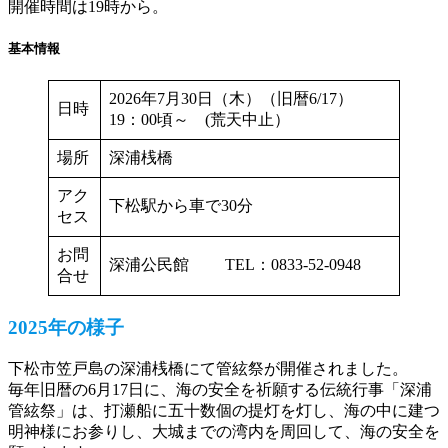
開催時間は19時から。
基本情報
2026年7月30日（木）（旧暦6/17）
日時
19：00頃～ (荒天中止）
場所
深浦桟橋
アク
下松駅から車で30分
セス
お問
深浦公民館 TEL：0833-52-0948
合せ
2025年の様子
下松市笠戸島の深浦桟橋にて管絃祭が開催されました。
毎年旧暦の6月17日に、海の安全を祈願する伝統行事「深浦
管絃祭」は、打瀬船に五十数個の提灯を灯し、海の中に建つ
明神様にお参りし、大城までの湾内を周回して、海の安全を