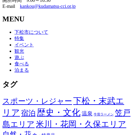
開所時間 9:00～16:30
E-mail
kankou@kudamatsu-cci.or.jp
MENU
下松市について
特集
イベント
観光
遊ぶ
食べる
泊まる
タグ
下松・末武エ
スポーツ・レジャー
歴史・文化
リア
笠戸
宿泊
温泉
牛骨ラーメン
米川・花岡・久保エリア
島エリア
自然・花