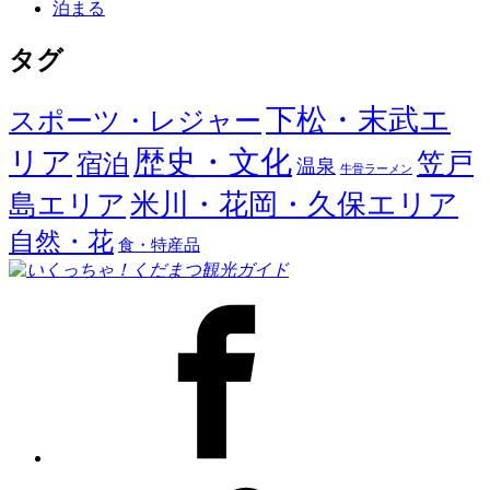
泊まる
タグ
下松・末武エ
スポーツ・レジャー
歴史・文化
リア
笠戸
宿泊
温泉
牛骨ラーメン
米川・花岡・久保エリア
島エリア
自然・花
食・特産品