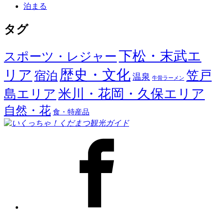
泊まる
タグ
下松・末武エ
スポーツ・レジャー
歴史・文化
リア
笠戸
宿泊
温泉
牛骨ラーメン
米川・花岡・久保エリア
島エリア
自然・花
食・特産品