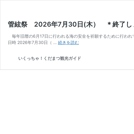
管絃祭 2026年7月30日(木） ＊
毎年旧暦の6月17日に行われる海の安全を祈願するために行われ
管
日時 2026年7月30日（ …
続きを読む
絃
祭
いくっちゃ！くだまつ観光ガイド
2026
年
7
月
30
日
(木）
＊
終
了
し
ま