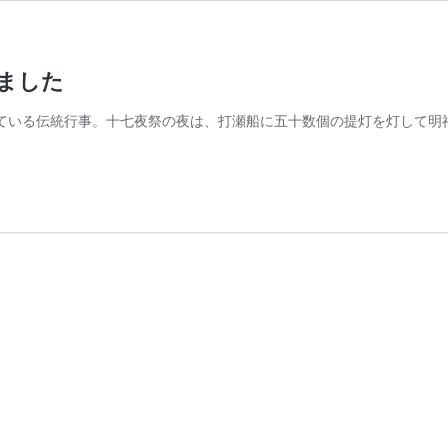
終了しました
ている伝統行事。十七夜祭の夜は、打瀬船に五十数個の提灯を灯して明神