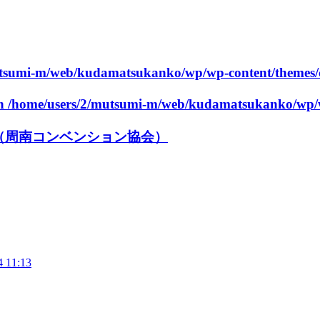
utsumi-m/web/kudamatsukanko/wp/wp-content/themes/
in
/home/users/2/mutsumi-m/web/kudamatsukanko/wp/w
（周南コンベンション協会）
4 11:13