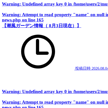
Warning
: Undefined array key 0 in
/home/users/2/m
Warning
: Attempt to read property "name" on null 
news.php
on line
165
【潮風ガーデン情報（ 8月3日現在）】
投稿日時
2026.08.0
Warning
: Undefined array key 0 in
/home/users/2/m
Warning
: Attempt to read property "name" on null 
news.php
on line
165