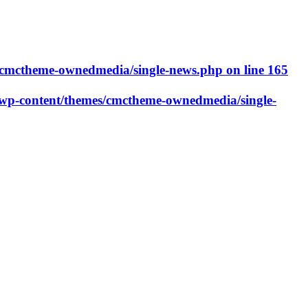
cmctheme-ownedmedia/single-news.php
on line
165
p-content/themes/cmctheme-ownedmedia/single-