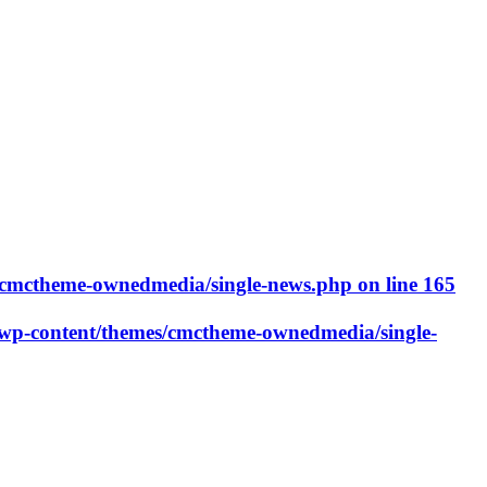
cmctheme-ownedmedia/single-news.php
on line
165
p-content/themes/cmctheme-ownedmedia/single-