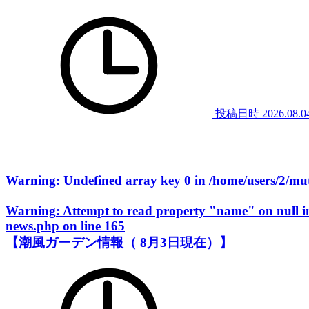
投稿日時
2026.08.0
Warning
: Undefined array key 0 in
/home/users/2/m
Warning
: Attempt to read property "name" on null 
news.php
on line
165
【潮風ガーデン情報（ 8月3日現在）】