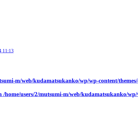
4 11:13
utsumi-m/web/kudamatsukanko/wp/wp-content/themes/
in
/home/users/2/mutsumi-m/web/kudamatsukanko/wp/w