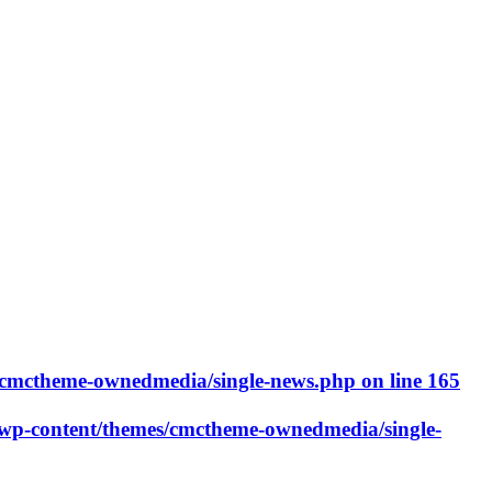
cmctheme-ownedmedia/single-news.php
on line
165
p-content/themes/cmctheme-ownedmedia/single-