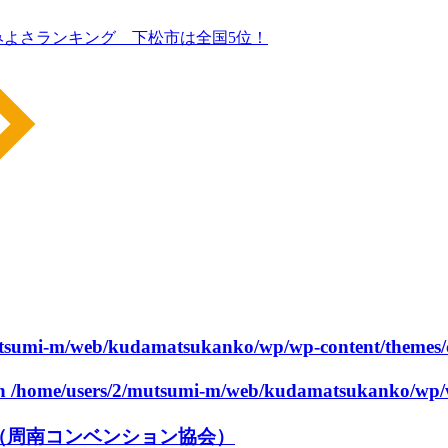
よさランキング 下松市は全国5位！
utsumi-m/web/kudamatsukanko/wp/wp-content/themes/
in
/home/users/2/mutsumi-m/web/kudamatsukanko/wp/w
（周南コンベンション協会）