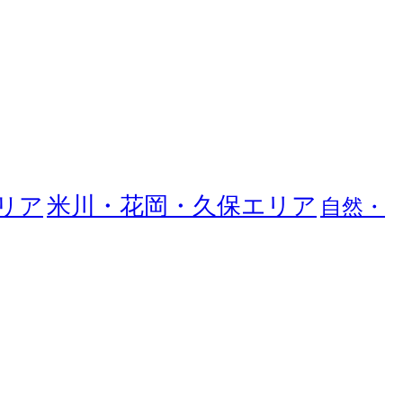
米川・花岡・久保エリア
リア
自然・