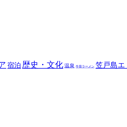
歴史・文化
ア
笠戸島エ
宿泊
温泉
牛骨ラーメン