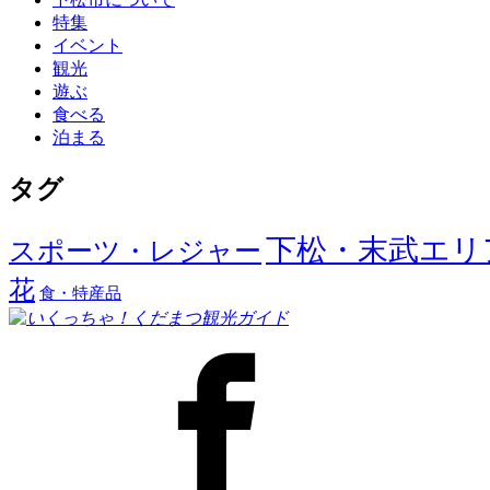
特集
イベント
観光
遊ぶ
食べる
泊まる
タグ
下松・末武エリ
スポーツ・レジャー
花
食・特産品