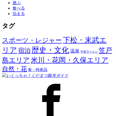
遊ぶ
食べる
泊まる
タグ
下松・末武エ
スポーツ・レジャー
歴史・文化
リア
笠戸
宿泊
温泉
牛骨ラーメン
米川・花岡・久保エリア
島エリア
自然・花
食・特産品